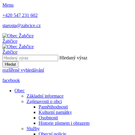
Menu
+420 547 231 602
starosta@zabcice.cz
Žabčice
Žabčice
Hledaný výraz
Hledat
rozšířené vyhledávání
facebook
Obec
Základní informace
Zajímavosti o obci
Pamětihodnosti
Kulturní památky
Osobnosti
Historie písmem i obrazem
Služby
Obecní policie