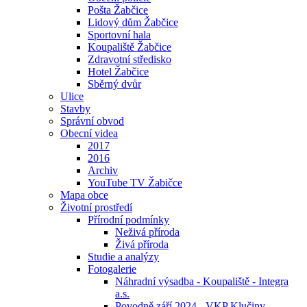
Pošta Žabčice
Lidový dům Žabčice
Sportovní hala
Koupaliště Žabčice
Zdravotní středisko
Hotel Žabčice
Sběrný dvůr
Ulice
Stavby
Správní obvod
Obecní videa
2017
2016
Archiv
YouTube TV Žabičce
Mapa obce
Životní prostředí
Přírodní podmínky
Neživá příroda
Živá příroda
Studie a analýzy
Fotogalerie
Náhradní výsadba - Koupaliště - Integra
a.s.
Povodně září 2024 - VKP Klučiny -