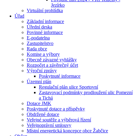
Jezírko
Virtuální prohlídka
Úřad
Základní informace
Úřední deska
Povinné informace
E-podatelna
Zastupitelstvo
Rada obce
Komise a výbory
Obecně závazné vyhlášky
Rozpočet a závěrečný účet
Výroční zprávy
Poskytnuté informace
Územní plán
Regulační plán ulice Sportovní
Zastavovací podmínky prodloužení ulic Pomezní
a Tichá
Dotace JMK
Poskytnuté dotace a příspěvky
Obdržené dotace
Veřejné soutěže a výběrová řízení
Veřejnoprávní smlouvy
Místní energetická koncepce obce Žabčice