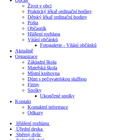
Občan
Život v obci
Praktický lékař ordinační hodiny
Dětský lékař ordinační hodiny
Pošta
Občasník
Hlášení rozhlasu
Vítání občánků
Fotogalerie - Vítání občánků
Aktuálně
Organizace
Základní škola
Mateřská škola
Místní knihovna
Dům s pečovatelskou službou
Firmy
Spolky
Ukončené spolky
Kontakt
Kontaktní informace
Odkazy
Hlášení rozhlasu
Úřední deska
Sběrný dvůr