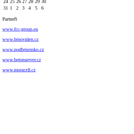
24
25
26
27
28
29
30
31
1
2
3
4
5
6
Partneři
www.fcc-group.eu
www.brnoviden.cz
www.podbrnensko.cz
www.betonserver.cz
www.moracell.cz