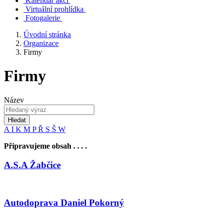
Kalendář akcí
Virtuální prohlídka
Fotogalerie
Úvodní stránka
Organizace
Firmy
Firmy
Název
Hledat
A
I
K
M
P
Ř
S
Š
W
Připravujeme obsah . . . .
A.S.A Žabčice
Autodoprava Daniel Pokorný