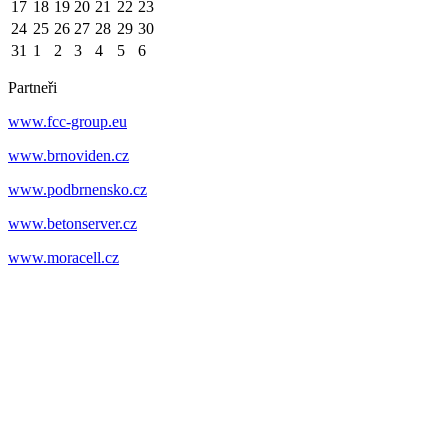
17
18
19
20
21
22
23
24
25
26
27
28
29
30
31
1
2
3
4
5
6
Partneři
www.fcc-group.eu
www.brnoviden.cz
www.podbrnensko.cz
www.betonserver.cz
www.moracell.cz