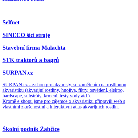
Selfnet
SINECO šicí stroje
Stavební firma Malachta
STK traktorů a bagrů
SURPAN.cz
SURPAN.cz - e-shop pro akvaristy, se zaměřením na rostlinnou
akvaristiku (akvarijní rostliny, hnojiva, filtry, osvětlení, elektro,
hardscape, substráty, krmení, testy vody atd.).
Kromě e-shopu jsme pro zájemce o akvaristiku připravili web s
vlastními zkušenostmi a interaktivní atlas akvarijních rostlin.
Školní podnik Žabčice