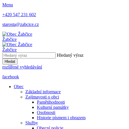
Menu
+420 547 231 602
starosta@zabcice.cz
Žabčice
Žabčice
Hledaný výraz
Hledat
rozšířené vyhledávání
facebook
Obec
Základní informace
Zajímavosti o obci
Pamětihodnosti
Kulturní památky
Osobnosti
Historie písmem i obrazem
Služby
Obecní policie