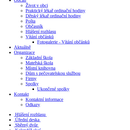
Občan
Život v obci
Praktický lékař ordinační hodiny
Dětský lékař ordinační hodiny
Pošta
Občasník
Hlášení rozhlasu
Vítání občánků
Fotogalerie - Vítání občánků
Aktuálně
Organizace
Základní škola
Mateřská škola
Místní knihovna
Dům s pečovatelskou službou
Firmy
Spolky
Ukončené spolky
Kontakt
Kontaktní informace
Odkazy
Hlášení rozhlasu
Úřední deska
Sběrný dvůr