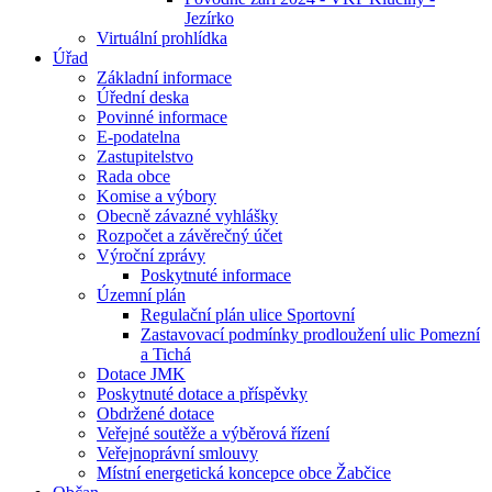
Jezírko
Virtuální prohlídka
Úřad
Základní informace
Úřední deska
Povinné informace
E-podatelna
Zastupitelstvo
Rada obce
Komise a výbory
Obecně závazné vyhlášky
Rozpočet a závěrečný účet
Výroční zprávy
Poskytnuté informace
Územní plán
Regulační plán ulice Sportovní
Zastavovací podmínky prodloužení ulic Pomezní
a Tichá
Dotace JMK
Poskytnuté dotace a příspěvky
Obdržené dotace
Veřejné soutěže a výběrová řízení
Veřejnoprávní smlouvy
Místní energetická koncepce obce Žabčice