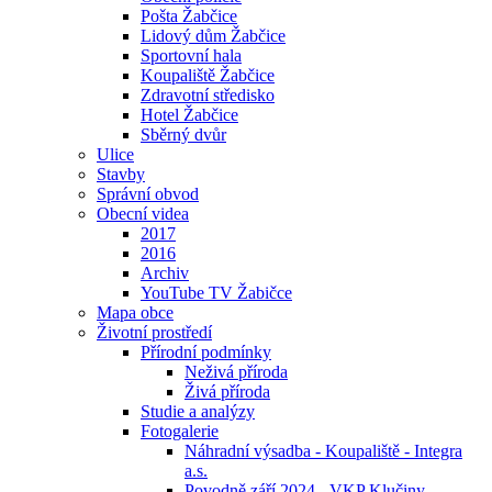
Pošta Žabčice
Lidový dům Žabčice
Sportovní hala
Koupaliště Žabčice
Zdravotní středisko
Hotel Žabčice
Sběrný dvůr
Ulice
Stavby
Správní obvod
Obecní videa
2017
2016
Archiv
YouTube TV Žabičce
Mapa obce
Životní prostředí
Přírodní podmínky
Neživá příroda
Živá příroda
Studie a analýzy
Fotogalerie
Náhradní výsadba - Koupaliště - Integra
a.s.
Povodně září 2024 - VKP Klučiny -