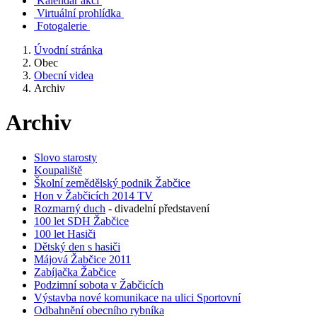
Kalendář akcí
Virtuální prohlídka
Fotogalerie
Úvodní stránka
Obec
Obecní videa
Archiv
Archiv
Slovo starosty
Koupaliště
Školní zemědělský podnik Žabčice
Hon v Žabčicích 2014 TV
Rozmarný duch
- divadelní představení
100 let SDH Žabčice
100 let Hasiči
Dětský den s hasiči
Májová Žabčice 2011
Zabíjačka Žabčice
Podzimní sobota v Žabčicích
Výstavba nové komunikace na ulici Sportovní
Odbahnění obecního rybníka