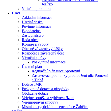
Jezírko
Virtuální prohlídka
Úřad
Základní informace
Úřední deska
Povinné informace
E-podatelna
Zastupitelstvo
Rada obce
Komise a výbory
Obecně závazné vyhlášky
Rozpočet a závěrečný účet
Výroční zprávy
Poskytnuté informace
Územní plán
Regulační plán ulice Sportovní
Zastavovací podmínky prodloužení ulic Pomezní
a Tichá
Dotace JMK
Poskytnuté dotace a příspěvky
Obdržené dotace
Veřejné soutěže a výběrová řízení
Veřejnoprávní smlouvy
Místní energetická koncepce obce Žabčice