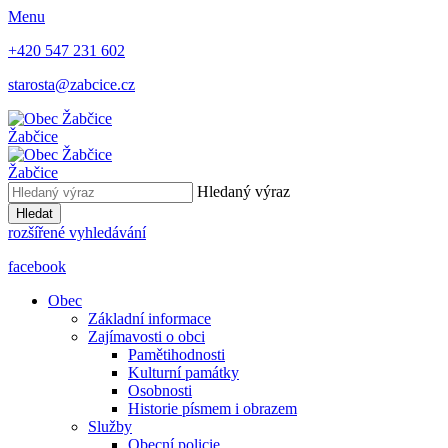
Menu
+420 547 231 602
starosta@zabcice.cz
Žabčice
Žabčice
Hledaný výraz
Hledat
rozšířené vyhledávání
facebook
Obec
Základní informace
Zajímavosti o obci
Pamětihodnosti
Kulturní památky
Osobnosti
Historie písmem i obrazem
Služby
Obecní policie