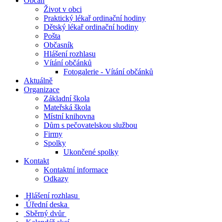
Občan
Život v obci
Praktický lékař ordinační hodiny
Dětský lékař ordinační hodiny
Pošta
Občasník
Hlášení rozhlasu
Vítání občánků
Fotogalerie - Vítání občánků
Aktuálně
Organizace
Základní škola
Mateřská škola
Místní knihovna
Dům s pečovatelskou službou
Firmy
Spolky
Ukončené spolky
Kontakt
Kontaktní informace
Odkazy
Hlášení rozhlasu
Úřední deska
Sběrný dvůr