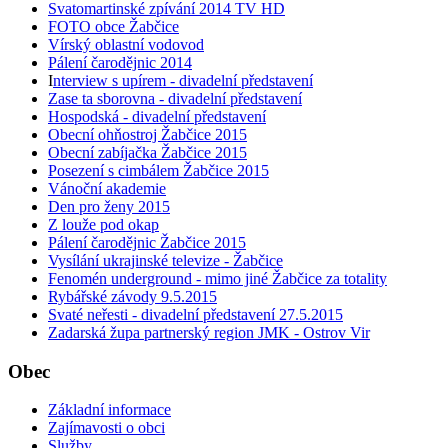
Svatomartinské zpívání 2014 TV HD
FOTO obce Žabčice
Vírský oblastní vodovod
Pálení čarodějnic 2014
I
nterview s upírem - divadelní představení
Zase ta sborovna - divadelní představení
Hospodská - divadelní představení
Obecní ohňostroj Žabčice 2015
Obecní zabíjačka Žabčice 2015
Posezení s cimbálem Žabčice 2015
Vánoční akademie
Den pro ženy 2015
Z louže pod okap
Pálení čarodějnic Žabčice 2015
Vysílání ukrajinské televize - Žabčice
Fenomén underground - mimo jiné Žabčice za totality
Rybářské závody 9.5.2015
Svaté neřesti - divadelní představení 27.5.2015
Zadarská župa partnerský region JMK - Ostrov Vir
Obec
Základní informace
Zajímavosti o obci
Služby