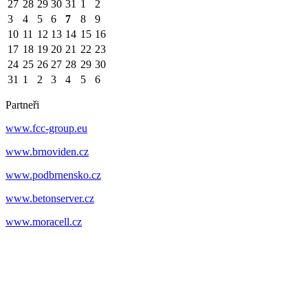
27
28
29
30
31
1
2
3
4
5
6
7
8
9
10
11
12
13
14
15
16
17
18
19
20
21
22
23
24
25
26
27
28
29
30
31
1
2
3
4
5
6
Partneři
www.fcc-group.eu
www.brnoviden.cz
www.podbrnensko.cz
www.betonserver.cz
www.moracell.cz