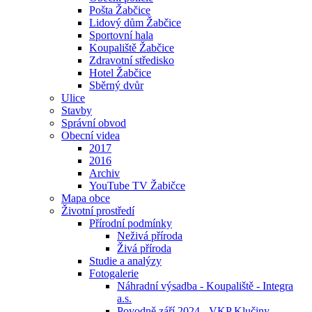
Pošta Žabčice
Lidový dům Žabčice
Sportovní hala
Koupaliště Žabčice
Zdravotní středisko
Hotel Žabčice
Sběrný dvůr
Ulice
Stavby
Správní obvod
Obecní videa
2017
2016
Archiv
YouTube TV Žabičce
Mapa obce
Životní prostředí
Přírodní podmínky
Neživá příroda
Živá příroda
Studie a analýzy
Fotogalerie
Náhradní výsadba - Koupaliště - Integra
a.s.
Povodně září 2024 - VKP Klučiny -