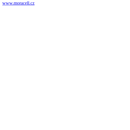
www.moracell.cz