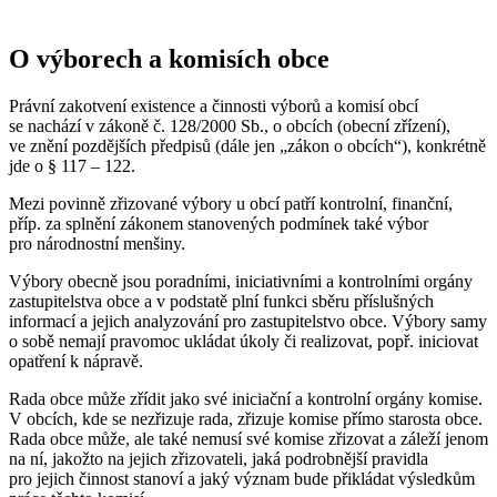
O výborech a komisích obce
Právní zakotvení existence a činnosti výborů a komisí obcí
se nachází v zákoně č. 128/2000 Sb., o obcích (obecní zřízení),
ve znění pozdějších předpisů (dále jen „zákon o obcích“), konkrétně
jde o § 117 – 122.
Mezi povinně zřizované výbory u obcí patří kontrolní, finanční,
příp. za splnění zákonem stanovených podmínek také výbor
pro národnostní menšiny.
Výbory obecně jsou poradními, iniciativními a kontrolními orgány
zastupitelstva obce a v podstatě plní funkci sběru příslušných
informací a jejich analyzování pro zastupitelstvo obce. Výbory samy
o sobě nemají pravomoc ukládat úkoly či realizovat, popř. iniciovat
opatření k nápravě.
Rada obce může zřídit jako své iniciační a kontrolní orgány komise.
V obcích, kde se nezřizuje rada, zřizuje komise přímo starosta obce.
Rada obce může, ale také nemusí své komise zřizovat a záleží jenom
na ní, jakožto na jejich zřizovateli, jaká podrobnější pravidla
pro jejich činnost stanoví a jaký význam bude přikládat výsledkům