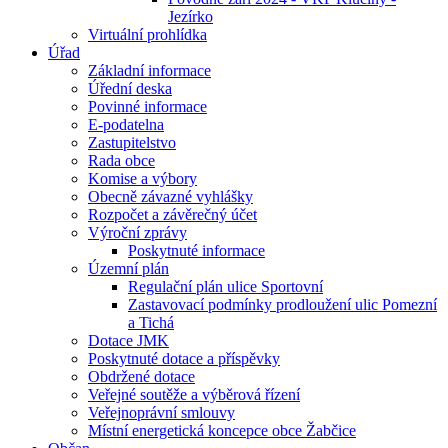
Jezírko
Virtuální prohlídka
Úřad
Základní informace
Úřední deska
Povinné informace
E-podatelna
Zastupitelstvo
Rada obce
Komise a výbory
Obecně závazné vyhlášky
Rozpočet a závěrečný účet
Výroční zprávy
Poskytnuté informace
Územní plán
Regulační plán ulice Sportovní
Zastavovací podmínky prodloužení ulic Pomezní
a Tichá
Dotace JMK
Poskytnuté dotace a příspěvky
Obdržené dotace
Veřejné soutěže a výběrová řízení
Veřejnoprávní smlouvy
Místní energetická koncepce obce Žabčice