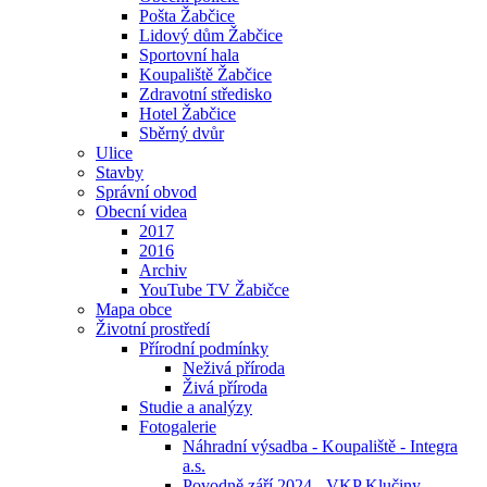
Pošta Žabčice
Lidový dům Žabčice
Sportovní hala
Koupaliště Žabčice
Zdravotní středisko
Hotel Žabčice
Sběrný dvůr
Ulice
Stavby
Správní obvod
Obecní videa
2017
2016
Archiv
YouTube TV Žabičce
Mapa obce
Životní prostředí
Přírodní podmínky
Neživá příroda
Živá příroda
Studie a analýzy
Fotogalerie
Náhradní výsadba - Koupaliště - Integra
a.s.
Povodně září 2024 - VKP Klučiny -