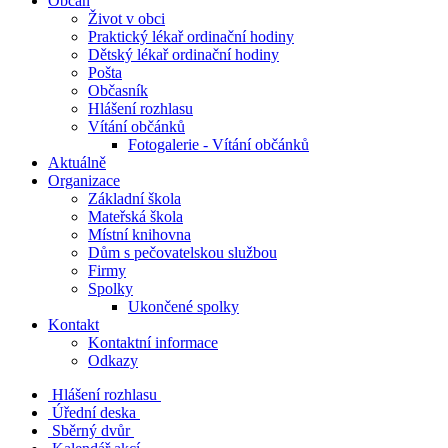
Občan
Život v obci
Praktický lékař ordinační hodiny
Dětský lékař ordinační hodiny
Pošta
Občasník
Hlášení rozhlasu
Vítání občánků
Fotogalerie - Vítání občánků
Aktuálně
Organizace
Základní škola
Mateřská škola
Místní knihovna
Dům s pečovatelskou službou
Firmy
Spolky
Ukončené spolky
Kontakt
Kontaktní informace
Odkazy
Hlášení rozhlasu
Úřední deska
Sběrný dvůr