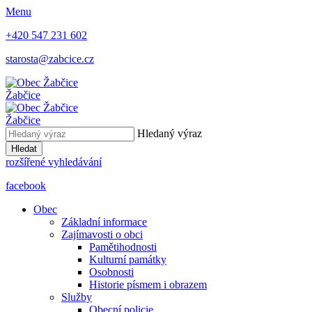
Menu
+420 547 231 602
starosta@zabcice.cz
Žabčice
Žabčice
Hledaný výraz
Hledat
rozšířené vyhledávání
facebook
Obec
Základní informace
Zajímavosti o obci
Pamětihodnosti
Kulturní památky
Osobnosti
Historie písmem i obrazem
Služby
Obecní policie