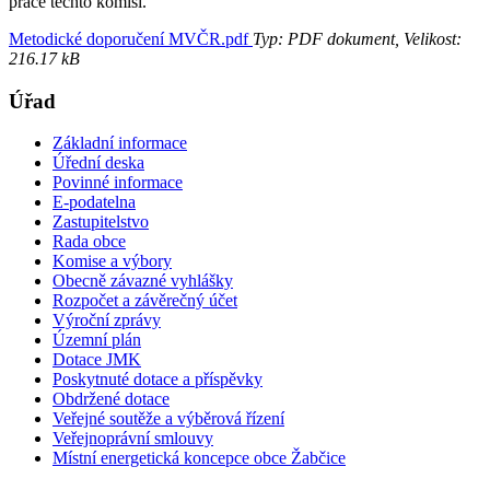
práce těchto komisí.
Metodické doporučení MVČR.pdf
Typ: PDF dokument, Velikost:
216.17 kB
Úřad
Základní informace
Úřední deska
Povinné informace
E-podatelna
Zastupitelstvo
Rada obce
Komise a výbory
Obecně závazné vyhlášky
Rozpočet a závěrečný účet
Výroční zprávy
Územní plán
Dotace JMK
Poskytnuté dotace a příspěvky
Obdržené dotace
Veřejné soutěže a výběrová řízení
Veřejnoprávní smlouvy
Místní energetická koncepce obce Žabčice