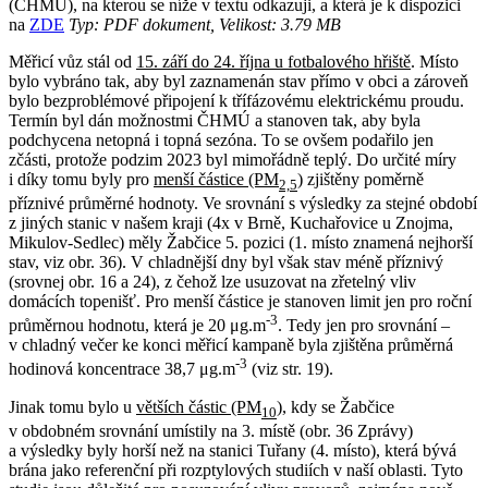
(ČHMÚ), na kterou se níže v textu odkazuji, a která je k dispozici
na
ZDE
Typ: PDF dokument, Velikost: 3.79 MB
Měřicí vůz stál od
15. září do 24. října u fotbalového hřiště
. Místo
bylo vybráno tak, aby byl zaznamenán stav přímo v obci a zároveň
bylo bezproblémové připojení k třífázovému elektrickému proudu.
Termín byl dán možnostmi ČHMÚ a stanoven tak, aby byla
podchycena netopná i topná sezóna. To se ovšem podařilo jen
zčásti, protože podzim 2023 byl mimořádně teplý. Do určité míry
i díky tomu byly pro
menší částice (PM
)
zjištěny poměrně
2,5
příznivé průměrné hodnoty. Ve srovnání s výsledky za stejné období
z jiných stanic v našem kraji (4x v Brně, Kuchařovice u Znojma,
Mikulov-Sedlec) měly Žabčice 5. pozici (1. místo znamená nejhorší
stav, viz obr. 36). V chladnější dny byl však stav méně příznivý
(srovnej obr. 16 a 24), z čehož lze usuzovat na zřetelný vliv
domácích topenišť. Pro menší částice je stanoven limit jen pro roční
-3
průměrnou hodnotu, která je 20 μg.m
. Tedy jen pro srovnání –
v chladný večer ke konci měřicí kampaně byla zjištěna průměrná
-3
hodinová koncentrace 38,7 μg.m
(viz str. 19).
Jinak tomu bylo u
větších částic (PM
)
, kdy se Žabčice
10
v obdobném srovnání umístily na 3. místě (obr. 36 Zprávy)
a výsledky byly horší než na stanici Tuřany (4. místo), která bývá
brána jako referenční při rozptylových studiích v naší oblasti. Tyto