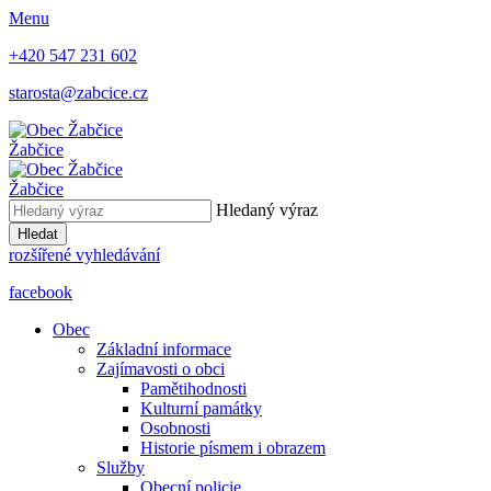
Menu
+420 547 231 602
starosta@zabcice.cz
Žabčice
Žabčice
Hledaný výraz
Hledat
rozšířené vyhledávání
facebook
Obec
Základní informace
Zajímavosti o obci
Pamětihodnosti
Kulturní památky
Osobnosti
Historie písmem i obrazem
Služby
Obecní policie