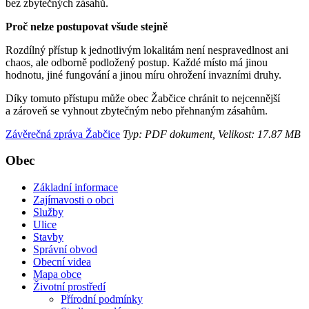
bez zbytečných zásahů.
Proč nelze postupovat všude stejně
Rozdílný přístup k jednotlivým lokalitám není nespravedlnost ani
chaos, ale odborně podložený postup. Každé místo má jinou
hodnotu, jiné fungování a jinou míru ohrožení invazními druhy.
Díky tomuto přístupu může obec Žabčice chránit to nejcennější
a zároveň se vyhnout zbytečným nebo přehnaným zásahům.
Závěrečná zpráva Žabčice
Typ: PDF dokument, Velikost: 17.87 MB
Obec
Základní informace
Zajímavosti o obci
Služby
Ulice
Stavby
Správní obvod
Obecní videa
Mapa obce
Životní prostředí
Přírodní podmínky