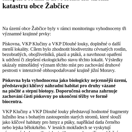
katastru obce Žabčice
Na území obce Žabčice byly v rámci monitoringu vyhodnoceny tři
významné krajinné prvky:
Pískovna, VKP Klučiny a VKP Dlouhé louky, doplněné o další
menší lokality. Cílem bylo zhodnotit biodiverzitu cévnatých rostlin,
bezobratlých, obojživelníků, plazů a ptáků, a navrhnout opatření
k udržení či zlepšení ekologického stavu těchto lokalit. Výsledky
ukázaly mimořádný význam těchto míst pro zachování druhové
pestrosti v intenzivně obhospodařované krajině jižní Moravy.
P
ískovna byla vyhodnocena jako biologicky nejcennější území,
představující klíčový náhradní habitat pro druhy vázané
na písčité a stepní biotopy. Doporučená ochrana zahrnuje
zachování části pískovny po ukončení těžby ve formě
biocentra.
VKP Klučiny a VKP Dlouhé louky představují hodnotné fragmenty
lužního lesa s bohatým zastoupením starých stromů, které slouží
jako klíčové habitaty pro hmyz a ptáky, například datla černého
nebo lejska bělokrkého. V lesních mokřadech se vyskytují