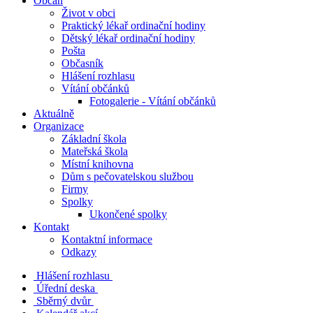
Občan
Život v obci
Praktický lékař ordinační hodiny
Dětský lékař ordinační hodiny
Pošta
Občasník
Hlášení rozhlasu
Vítání občánků
Fotogalerie - Vítání občánků
Aktuálně
Organizace
Základní škola
Mateřská škola
Místní knihovna
Dům s pečovatelskou službou
Firmy
Spolky
Ukončené spolky
Kontakt
Kontaktní informace
Odkazy
Hlášení rozhlasu
Úřední deska
Sběrný dvůr