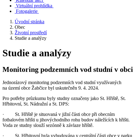
Kalendář akcí
Virtuální prohlídka
Fotogalerie
Úvodní stránka
Obec
Životní prostředí
Studie a analýzy
Studie a analýzy
Monitoring podzemních vod studní v obci
Jednorázový monitoring podzemních vod studní využívaných
na území obce Žabčice byl uskutečněn 9. 4. 2024.
Pro potřeby průzkumu byly studny označeny jako St. Hřiště, St.
Hřbitovní, St. Nádražní a St. DPS:
· St. Hřiště je situovaná v jižní části obce při obecním
fotbalovém hřišti u jihovýchodního rohu budov náležících k hřišti.
Voda ze studny slouží sezónně k závlaze hřiště.
· St. Hřbitovní byla vybudována v centrální části obce v parku