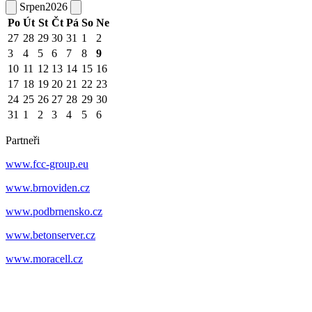
Srpen
2026
Po
Út
St
Čt
Pá
So
Ne
27
28
29
30
31
1
2
3
4
5
6
7
8
9
10
11
12
13
14
15
16
17
18
19
20
21
22
23
24
25
26
27
28
29
30
31
1
2
3
4
5
6
Partneři
www.fcc-group.eu
www.brnoviden.cz
www.podbrnensko.cz
www.betonserver.cz
www.moracell.cz