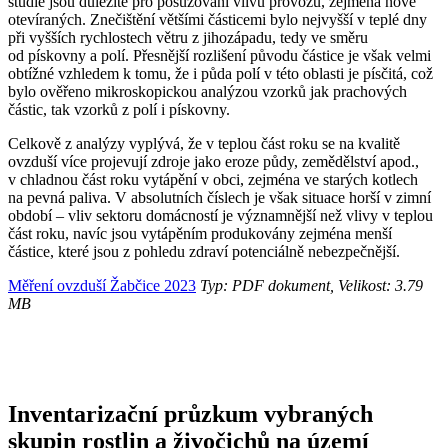
studie jsou důležité pro posuzování vlivu provozů, zejména nově
otevíraných. Znečištění většími částicemi bylo nejvyšší v teplé dny
při vyšších rychlostech větru z jihozápadu, tedy ve směru
od pískovny a polí. Přesnější rozlišení původu částice je však velmi
obtížné vzhledem k tomu, že i půda polí v této oblasti je písčitá, což
bylo ověřeno mikroskopickou analýzou vzorků jak prachových
částic, tak vzorků z polí i pískovny.
Celkově z analýzy vyplývá, že v teplou část roku se na kvalitě
ovzduší více projevují zdroje jako eroze půdy, zemědělství apod.,
v chladnou část roku vytápění v obci, zejména ve starých kotlech
na pevná paliva. V absolutních číslech je však situace horší v zimní
období – vliv sektoru domácností je významnější než vlivy v teplou
část roku, navíc jsou vytápěním produkovány zejména menší
částice, které jsou z pohledu zdraví potenciálně nebezpečnější.
Měření ovzduší Žabčice 2023
Typ: PDF dokument, Velikost: 3.79
MB
Inventarizační průzkum vybraných
skupin rostlin a živočichů na území