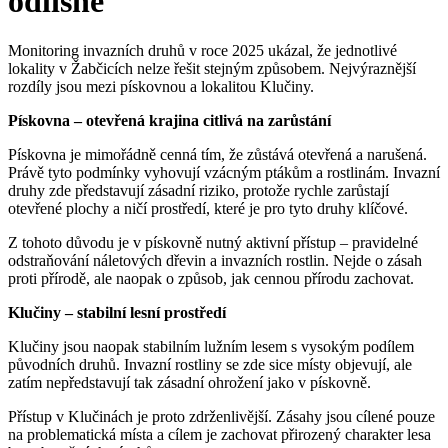
odlišně
Monitoring invazních druhů v roce 2025 ukázal, že jednotlivé
lokality v Žabčicích nelze řešit stejným způsobem. Nejvýraznější
rozdíly jsou mezi pískovnou a lokalitou Klučiny.
Pískovna – otevřená krajina citlivá na zarůstání
Pískovna je mimořádně cenná tím, že zůstává otevřená a narušená.
Právě tyto podmínky vyhovují vzácným ptákům a rostlinám. Invazní
druhy zde představují zásadní riziko, protože rychle zarůstají
otevřené plochy a ničí prostředí, které je pro tyto druhy klíčové.
Z tohoto důvodu je v pískovně nutný aktivní přístup – pravidelné
odstraňování náletových dřevin a invazních rostlin. Nejde o zásah
proti přírodě, ale naopak o způsob, jak cennou přírodu zachovat.
Klučiny – stabilní lesní prostředí
Klučiny jsou naopak stabilním lužním lesem s vysokým podílem
původních druhů. Invazní rostliny se zde sice místy objevují, ale
zatím nepředstavují tak zásadní ohrožení jako v pískovně.
Přístup v Klučinách je proto zdrženlivější. Zásahy jsou cílené pouze
na problematická místa a cílem je zachovat přirozený charakter lesa