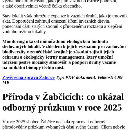
významné druhy rostlin, jako je jilm vaz nebo ostřice pobřežní,
a také obojživelníci včetně čolka obecného.
Stav lokalit však ohrožuje expanze invazních druhů, jako je trnovník
akát. Doporučení zahrnují omezení šíření invazních dřevin,
ponechání části starých stromů k přirozenému rozkladu a zlepšení
vodního režimu lokality.
Monitoring ukázal mimořádnou ekologickou hodnotu
sledovaných lokalit. Vzhledem k jejich významu pro zachování
biodiverzity v zemědělské krajině je zásadní zajistit jejich
ochranu a ekologicky šetrný management, který umožní
udržení pestré mozaiky stanovišť a podpoří druhy vázané
na unikátní biotopy těchto míst.
Závěrečná zpráva Žabčice
Typ: PDF dokument, Velikost: 4.99
MB
Příroda v Žabčicích: co ukázal
odborný průzkum v roce 2025
V roce 2025 si obec Žabčice nechala zpracovat odborný
přírodovědný průzkum vybraných částí svého území. Cílem nebylo