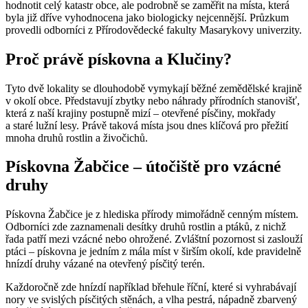
hodnotit celý katastr obce, ale podrobně se zaměřit na místa, která
byla již dříve vyhodnocena jako biologicky nejcennější. Průzkum
provedli odborníci z Přírodovědecké fakulty Masarykovy univerzity.
Proč právě pískovna a Klučiny?
Tyto dvě lokality se dlouhodobě vymykají běžné zemědělské krajině
v okolí obce. Představují zbytky nebo náhrady přírodních stanovišť,
která z naší krajiny postupně mizí – otevřené písčiny, mokřady
a staré lužní lesy. Právě taková místa jsou dnes klíčová pro přežití
mnoha druhů rostlin a živočichů.
Pískovna Žabčice – útočiště pro vzácné
druhy
Pískovna Žabčice je z hlediska přírody mimořádně cenným místem.
Odborníci zde zaznamenali desítky druhů rostlin a ptáků, z nichž
řada patří mezi vzácné nebo ohrožené. Zvláštní pozornost si zaslouží
ptáci – pískovna je jedním z mála míst v širším okolí, kde pravidelně
hnízdí druhy vázané na otevřený písčitý terén.
Každoročně zde hnízdí například břehule říční, které si vyhrabávají
nory ve svislých písčitých stěnách, a vlha pestrá, nápadně zbarvený