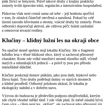
pták živící se hmyzem. Právě takové druhy z krajiny prakticky
zmizely kvůli úpravám toků, regulacím a intenzivnímu hospodaření.
Pískovna však není cenná sama od sebe – její hodnota spočívá
v tom, že zůstává částečně otevřená a narušená. Pokud by celé
území zarostlo křovinami a stromy, vzácné druhy by zmizely. Proto
odborníci doporučují aktivní, ale citlivou péči: bránit zarůstání
a omezovat invazní rostliny.
Klučiny – klidný lužní les na okraji obce
Na opačné straně spektra stojí lokalita Klučiny. Jde o fragment
lužního lesa v těsné blízkosti obce, který si zachoval přirozený
charakter. Roste zde velké množství stromů různého stáří, včetně
starých a odumírajících jedinců – a právě ty jsou pro přírodu
mimořádně důležité.
Klučiny poskytují domov ptákům, jako jsou datli, lejskové nebo
žluva hajní. Tyto druhy potřebují dutiny ve starých stromech
a klidné prostředí. Odborný průzkum ukázal, že lokalita je
ekologicky stabilní a v dobrém stavu.
Výzvou do budoucna je především podpora obojživelníků, kterým
zde chybí vhodné mělké tůně. I zde však platí, že méně zásahů bývá
často více – cílem není les „uklízet“, ale zachovat jeho přirozený ráz.