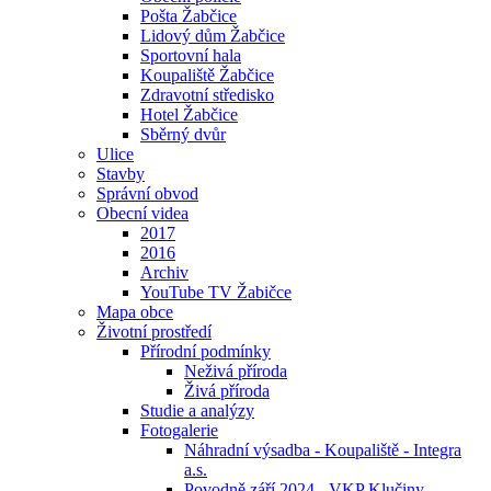
Pošta Žabčice
Lidový dům Žabčice
Sportovní hala
Koupaliště Žabčice
Zdravotní středisko
Hotel Žabčice
Sběrný dvůr
Ulice
Stavby
Správní obvod
Obecní videa
2017
2016
Archiv
YouTube TV Žabičce
Mapa obce
Životní prostředí
Přírodní podmínky
Neživá příroda
Živá příroda
Studie a analýzy
Fotogalerie
Náhradní výsadba - Koupaliště - Integra
a.s.
Povodně září 2024 - VKP Klučiny -