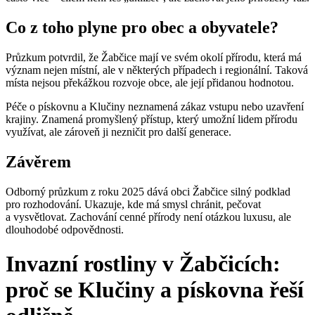
Co z toho plyne pro obec a obyvatele?
Průzkum potvrdil, že Žabčice mají ve svém okolí přírodu, která má
význam nejen místní, ale v některých případech i regionální. Taková
místa nejsou překážkou rozvoje obce, ale její přidanou hodnotou.
Péče o pískovnu a Klučiny neznamená zákaz vstupu nebo uzavření
krajiny. Znamená promyšlený přístup, který umožní lidem přírodu
využívat, ale zároveň ji nezničit pro další generace.
Závěrem
Odborný průzkum z roku 2025 dává obci Žabčice silný podklad
pro rozhodování. Ukazuje, kde má smysl chránit, pečovat
a vysvětlovat. Zachování cenné přírody není otázkou luxusu, ale
dlouhodobé odpovědnosti.
Invazní rostliny v Žabčicích:
proč se Klučiny a pískovna řeší