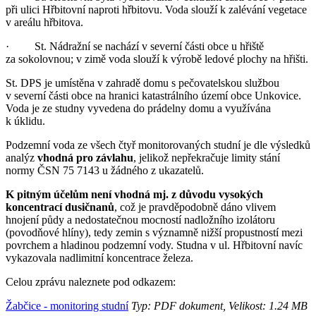
při ulici Hřbitovní naproti hřbitovu. Voda slouží k zalévání vegetace
v areálu hřbitova.
· St. Nádražní se nachází v severní části obce u hřiště
za sokolovnou; v zimě voda slouží k výrobě ledové plochy na hřišti.
St. DPS je umístěna v zahradě domu s pečovatelskou službou
v severní části obce na hranici katastrálního území obce Unkovice.
Voda je ze studny vyvedena do prádelny domu a využívána
k úklidu.
Podzemní voda ze všech čtyř monitorovaných studní je dle výsledků
analýz
vhodná pro závlahu
, jelikož nepřekračuje limity stání
normy ČSN 75 7143 u žádného z ukazatelů.
K pitným účelům není vhodná mj. z důvodu vysokých
koncentrací dusičnanů
, což je pravděpodobně dáno vlivem
hnojení půdy a nedostatečnou mocností nadložního izolátoru
(povodňové hlíny), tedy zemin s významně nižší propustností mezi
povrchem a hladinou podzemní vody. Studna v ul. Hřbitovní navíc
vykazovala nadlimitní koncentrace železa.
Celou zprávu naleznete pod odkazem:
Žabčice - monitoring studní
Typ: PDF dokument, Velikost: 1.24 MB