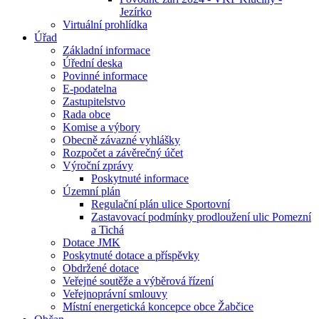
Jezírko
Virtuální prohlídka
Úřad
Základní informace
Úřední deska
Povinné informace
E-podatelna
Zastupitelstvo
Rada obce
Komise a výbory
Obecně závazné vyhlášky
Rozpočet a závěrečný účet
Výroční zprávy
Poskytnuté informace
Územní plán
Regulační plán ulice Sportovní
Zastavovací podmínky prodloužení ulic Pomezní
a Tichá
Dotace JMK
Poskytnuté dotace a příspěvky
Obdržené dotace
Veřejné soutěže a výběrová řízení
Veřejnoprávní smlouvy
Místní energetická koncepce obce Žabčice