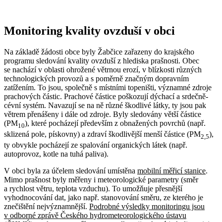
Monitoring kvality ovzduší v obci
Na základě žádosti obce byly Žabčice zařazeny do krajského
programu sledování kvality ovzduší z hlediska prašnosti. Obec
se nachází v oblasti ohrožené větrnou erozí, v blízkosti různých
technologických provozů a s poměrně značným dopravním
zatížením. To jsou, společně s místními topeništi, významné zdroje
prachových částic. Prachové částice poškozují dýchací a srdečně-
cévní systém. Navazují se na ně různé škodlivé látky, ty jsou pak
větrem přenášeny i dále od zdroje. Byly sledovány větší částice
(PM
), které pocházejí především z obnažených povrchů (např.
10
sklizená pole, pískovny) a zdraví škodlivější menší částice (PM
),
2,5
ty obvykle pocházejí ze spalování organických látek (např.
autoprovoz, kotle na tuhá paliva).
V obci byla za účelem sledování umístěna
mobilní měřicí stanice
.
Mimo prašnost byly měřeny i meteorologické parametry (směr
a rychlost větru, teplota vzduchu). To umožňuje přesnější
vyhodnocování dat, jako např. stanovování směru, ze kterého je
znečištění nejvýznamnější.
Podrobné výsledky monitoringu jsou
v odborné zprávě Českého hydrometeorologického ústavu