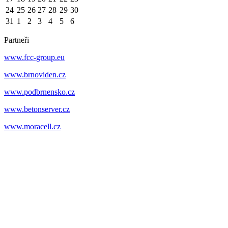
24
25
26
27
28
29
30
31
1
2
3
4
5
6
Partneři
www.fcc-group.eu
www.brnoviden.cz
www.podbrnensko.cz
www.betonserver.cz
www.moracell.cz