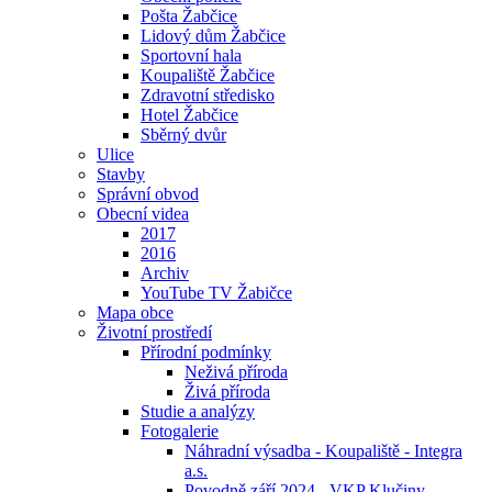
Pošta Žabčice
Lidový dům Žabčice
Sportovní hala
Koupaliště Žabčice
Zdravotní středisko
Hotel Žabčice
Sběrný dvůr
Ulice
Stavby
Správní obvod
Obecní videa
2017
2016
Archiv
YouTube TV Žabičce
Mapa obce
Životní prostředí
Přírodní podmínky
Neživá příroda
Živá příroda
Studie a analýzy
Fotogalerie
Náhradní výsadba - Koupaliště - Integra
a.s.
Povodně září 2024 - VKP Klučiny -