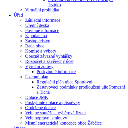
Jezírko
Virtuální prohlídka
Úřad
Základní informace
Úřední deska
Povinné informace
E-podatelna
Zastupitelstvo
Rada obce
Komise a výbory
Obecně závazné vyhlášky
Rozpočet a závěrečný účet
Výroční zprávy
Poskytnuté informace
Územní plán
Regulační plán ulice Sportovní
Zastavovací podmínky prodloužení ulic Pomezní
a Tichá
Dotace JMK
Poskytnuté dotace a příspěvky
Obdržené dotace
Veřejné soutěže a výběrová řízení
Veřejnoprávní smlouvy
Místní energetická koncepce obce Žabčice