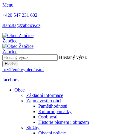
Menu
+420 547 231 602
starosta@zabcice.cz
Žabčice
Žabčice
Hledaný výraz
Hledat
rozšířené vyhledávání
facebook
Obec
Základní informace
Zajímavosti o obci
Pamětihodnosti
Kulturní památky
Osobnosti
Historie písmem i obrazem
Služby
Obecní policie