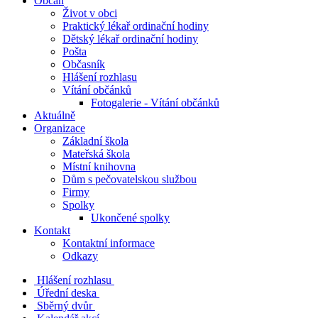
Občan
Život v obci
Praktický lékař ordinační hodiny
Dětský lékař ordinační hodiny
Pošta
Občasník
Hlášení rozhlasu
Vítání občánků
Fotogalerie - Vítání občánků
Aktuálně
Organizace
Základní škola
Mateřská škola
Místní knihovna
Dům s pečovatelskou službou
Firmy
Spolky
Ukončené spolky
Kontakt
Kontaktní informace
Odkazy
Hlášení rozhlasu
Úřední deska
Sběrný dvůr