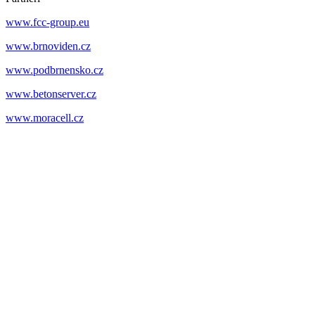
www.fcc-group.eu
www.brnoviden.cz
www.podbrnensko.cz
www.betonserver.cz
www.moracell.cz