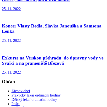
25. 11. 2022
Koncer Vlasty Redla, Slávka Janouška a Samsona
Lenka
25. 11. 2022
Exkurze na Vírskou přehradu, do úpravny vody ve
Švařci a na prameniště Březová
25. 11. 2022
Občan
Život v obci
Praktický lékař ordinační hodiny
Dětský lékař ordinační hodiny
Pošta