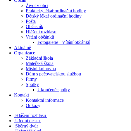
Občan
Život v obci
Praktický lékař ordinační hodiny
Dětský lékař ordinační hodiny
Pošta
Občasník
Hlášení rozhlasu
Vítání občánků
Fotogalerie - Vítání občánků
Aktuálně
Organizace
Základní škola
Mateřská škola
Místní knihovna
Dům s pečovatelskou službou
Firmy
Spolky
Ukončené spolky
Kontakt
Kontaktní informace
Odkazy
Hlášení rozhlasu
Úřední deska
Sběrný dvůr