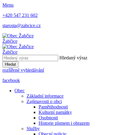
Menu
+420 547 231 602
starosta@zabcice.cz
Žabčice
Žabčice
Hledaný výraz
Hledat
rozšířené vyhledávání
facebook
Obec
Základní informace
Zajímavosti o obci
Pamětihodnosti
Kulturní památky
Osobnosti
Historie písmem i obrazem
Služby
Obecní policie