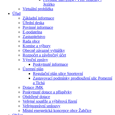
Jezírko
Virtuální prohlídka
Úřad
Základní informace
Úřední deska
Povinné informace
E-podatelna
Zastupitelstvo
Rada obce
Komise a výbory
Obecně závazné vyhlášky
Rozpočet a závěrečný účet
Výroční zprávy
Poskytnuté informace
Územní plán
Regulační plán ulice Sportovní
Zastavovací podmínky prodloužení ulic Pomezní
a Tichá
Dotace JMK
Poskytnuté dotace a příspěvky
Obdržené dotace
Veřejné soutěže a výběrová řízení
Veřejnoprávní smlouvy
Místní energetická koncepce obce Žabčice