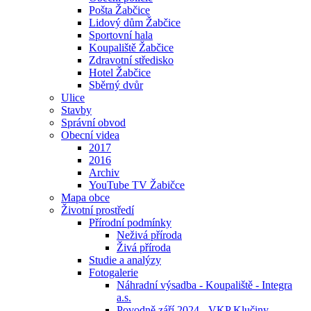
Pošta Žabčice
Lidový dům Žabčice
Sportovní hala
Koupaliště Žabčice
Zdravotní středisko
Hotel Žabčice
Sběrný dvůr
Ulice
Stavby
Správní obvod
Obecní videa
2017
2016
Archiv
YouTube TV Žabičce
Mapa obce
Životní prostředí
Přírodní podmínky
Neživá příroda
Živá příroda
Studie a analýzy
Fotogalerie
Náhradní výsadba - Koupaliště - Integra
a.s.
Povodně září 2024 - VKP Klučiny -