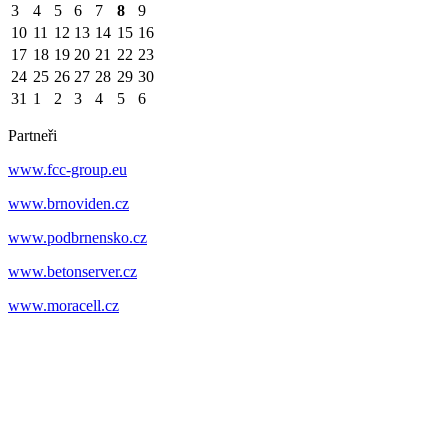
3
4
5
6
7
8
9
10
11
12
13
14
15
16
17
18
19
20
21
22
23
24
25
26
27
28
29
30
31
1
2
3
4
5
6
Partneři
www.fcc-group.eu
www.brnoviden.cz
www.podbrnensko.cz
www.betonserver.cz
www.moracell.cz