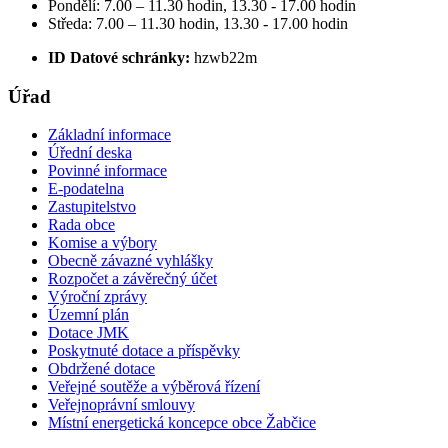
Pondělí: 7.00 – 11.30 hodin, 13.30 - 17.00 hodin
Středa: 7.00 – 11.30 hodin, 13.30 - 17.00 hodin
ID Datové schránky:
hzwb22m
Úřad
Základní informace
Úřední deska
Povinné informace
E-podatelna
Zastupitelstvo
Rada obce
Komise a výbory
Obecně závazné vyhlášky
Rozpočet a závěrečný účet
Výroční zprávy
Územní plán
Dotace JMK
Poskytnuté dotace a příspěvky
Obdržené dotace
Veřejné soutěže a výběrová řízení
Veřejnoprávní smlouvy
Místní energetická koncepce obce Žabčice