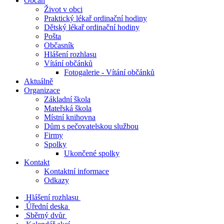
Občan
Život v obci
Praktický lékař ordinační hodiny
Dětský lékař ordinační hodiny
Pošta
Občasník
Hlášení rozhlasu
Vítání občánků
Fotogalerie - Vítání občánků
Aktuálně
Organizace
Základní škola
Mateřská škola
Místní knihovna
Dům s pečovatelskou službou
Firmy
Spolky
Ukončené spolky
Kontakt
Kontaktní informace
Odkazy
Hlášení rozhlasu
Úřední deska
Sběrný dvůr