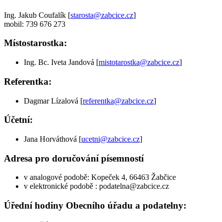
Ing. Jakub Coufalík [
starosta@zabcice.cz
]
mobil: 739 676 273
Místostarostka:
Ing. Bc. Iveta Jandová [
mistotarostka@zabcice.cz
]
Referentka:
Dagmar Lízalová [
referentka@zabcice.cz
]
Účetní:
Jana Horváthová [
ucetni@zabcice.cz
]
Adresa pro doručování písemností
v analogové podobě: Kopeček 4, 66463 Žabčice
v elektronické podobě : podatelna@zabcice.cz
Úřední hodiny Obecního úřadu a podatelny: