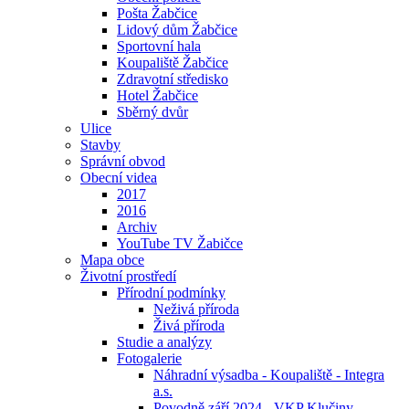
Pošta Žabčice
Lidový dům Žabčice
Sportovní hala
Koupaliště Žabčice
Zdravotní středisko
Hotel Žabčice
Sběrný dvůr
Ulice
Stavby
Správní obvod
Obecní videa
2017
2016
Archiv
YouTube TV Žabičce
Mapa obce
Životní prostředí
Přírodní podmínky
Neživá příroda
Živá příroda
Studie a analýzy
Fotogalerie
Náhradní výsadba - Koupaliště - Integra
a.s.
Povodně září 2024 - VKP Klučiny -