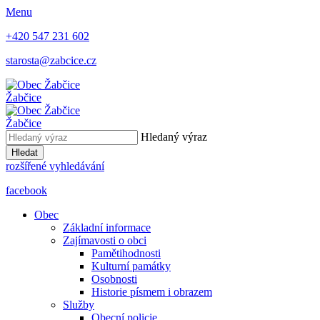
Menu
+420 547 231 602
starosta@zabcice.cz
Žabčice
Žabčice
Hledaný výraz
Hledat
rozšířené vyhledávání
facebook
Obec
Základní informace
Zajímavosti o obci
Pamětihodnosti
Kulturní památky
Osobnosti
Historie písmem i obrazem
Služby
Obecní policie