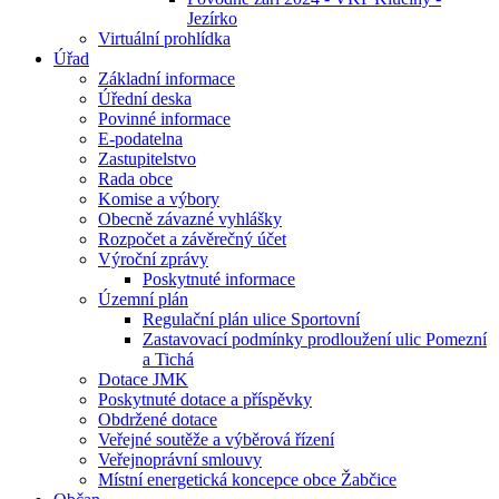
Jezírko
Virtuální prohlídka
Úřad
Základní informace
Úřední deska
Povinné informace
E-podatelna
Zastupitelstvo
Rada obce
Komise a výbory
Obecně závazné vyhlášky
Rozpočet a závěrečný účet
Výroční zprávy
Poskytnuté informace
Územní plán
Regulační plán ulice Sportovní
Zastavovací podmínky prodloužení ulic Pomezní
a Tichá
Dotace JMK
Poskytnuté dotace a příspěvky
Obdržené dotace
Veřejné soutěže a výběrová řízení
Veřejnoprávní smlouvy
Místní energetická koncepce obce Žabčice