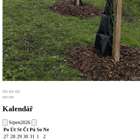
Kalendář
Srpen
2026
Po
Út
St
Čt
Pá
So
Ne
27
28
29
30
31
1
2