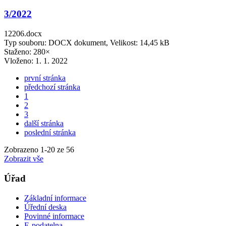
3/2022
12206.docx
Typ souboru: DOCX dokument, Velikost: 14,45 kB
Staženo: 280×
Vloženo:
1. 1. 2022
první stránka
předchozí stránka
1
2
3
další stránka
poslední stránka
Zobrazeno
1
-
20
ze 56
Zobrazit vše
Úřad
Základní informace
Úřední deska
Povinné informace
E-podatelna