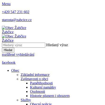
Menu
+420 547 231 602
starosta@zabcice.cz
Žabčice
Žabčice
Hledaný výraz
Hledat
rozšířené vyhledávání
facebook
Obec
Základní informace
Zajímavosti o obci
Pamětihodnosti
Kulturní památky
Osobnosti
Historie písmem i obrazem
Služby
Obecní policie