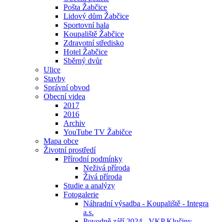
Pošta Žabčice
Lidový dům Žabčice
Sportovní hala
Koupaliště Žabčice
Zdravotní středisko
Hotel Žabčice
Sběrný dvůr
Ulice
Stavby
Správní obvod
Obecní videa
2017
2016
Archiv
YouTube TV Žabičce
Mapa obce
Životní prostředí
Přírodní podmínky
Neživá příroda
Živá příroda
Studie a analýzy
Fotogalerie
Náhradní výsadba - Koupaliště - Integra
a.s.
Povodně září 2024 - VKP Klučiny -