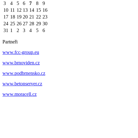
3
4
5
6
7
8
9
10
11
12
13
14
15
16
17
18
19
20
21
22
23
24
25
26
27
28
29
30
31
1
2
3
4
5
6
Partneři
www.fcc-group.eu
www.brnoviden.cz
www.podbrnensko.cz
www.betonserver.cz
www.moracell.cz