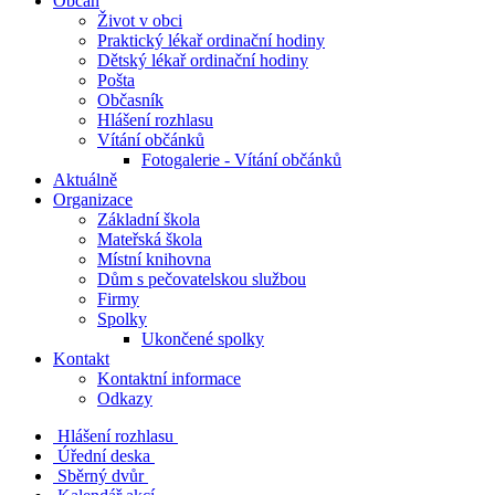
Občan
Život v obci
Praktický lékař ordinační hodiny
Dětský lékař ordinační hodiny
Pošta
Občasník
Hlášení rozhlasu
Vítání občánků
Fotogalerie - Vítání občánků
Aktuálně
Organizace
Základní škola
Mateřská škola
Místní knihovna
Dům s pečovatelskou službou
Firmy
Spolky
Ukončené spolky
Kontakt
Kontaktní informace
Odkazy
Hlášení rozhlasu
Úřední deska
Sběrný dvůr