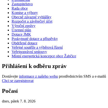
Zastupitelstvo
Rada obce
Komise a výbory
Obecně závazné vyhlášky
Rozpočet a závěrečný účet
Výroční zprávy
Územní plán
Dotace JMK
Poskytnuté dotace a příspěvky
Obdržené dotace
Veřejné soutěže a výběrová řízení
Veřejnoprávní smlouvy
Místní energetická koncepce obce Žabčice
Přihlášení k odběru zpráv
Dostávejte
informace z našeho webu
prostřednictvím SMS a e-mailů
Chci se zaregistrovat
Počasí
dnes, pátek 7. 8. 2026