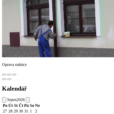
Oprava radnice
Kalendář
Srpen
2026
Po
Út
St
Čt
Pá
So
Ne
27
28
29
30
31
1
2