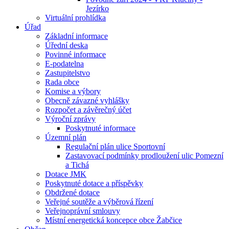
Jezírko
Virtuální prohlídka
Úřad
Základní informace
Úřední deska
Povinné informace
E-podatelna
Zastupitelstvo
Rada obce
Komise a výbory
Obecně závazné vyhlášky
Rozpočet a závěrečný účet
Výroční zprávy
Poskytnuté informace
Územní plán
Regulační plán ulice Sportovní
Zastavovací podmínky prodloužení ulic Pomezní
a Tichá
Dotace JMK
Poskytnuté dotace a příspěvky
Obdržené dotace
Veřejné soutěže a výběrová řízení
Veřejnoprávní smlouvy
Místní energetická koncepce obce Žabčice