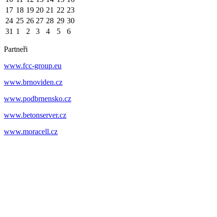
17
18
19
20
21
22
23
24
25
26
27
28
29
30
31
1
2
3
4
5
6
Partneři
www.fcc-group.eu
www.brnoviden.cz
www.podbrnensko.cz
www.betonserver.cz
www.moracell.cz