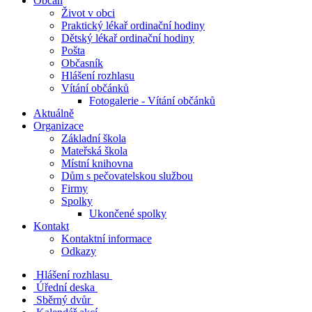
Občan
Život v obci
Praktický lékař ordinační hodiny
Dětský lékař ordinační hodiny
Pošta
Občasník
Hlášení rozhlasu
Vítání občánků
Fotogalerie - Vítání občánků
Aktuálně
Organizace
Základní škola
Mateřská škola
Místní knihovna
Dům s pečovatelskou službou
Firmy
Spolky
Ukončené spolky
Kontakt
Kontaktní informace
Odkazy
Hlášení rozhlasu
Úřední deska
Sběrný dvůr