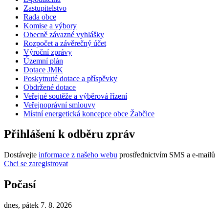
Zastupitelstvo
Rada obce
Komise a výbory
Obecně závazné vyhlášky
Rozpočet a závěrečný účet
Výroční zprávy
Územní plán
Dotace JMK
Poskytnuté dotace a příspěvky
Obdržené dotace
Veřejné soutěže a výběrová řízení
Veřejnoprávní smlouvy
Místní energetická koncepce obce Žabčice
Přihlášení k odběru zpráv
Dostávejte
informace z našeho webu
prostřednictvím SMS a e-mailů
Chci se zaregistrovat
Počasí
dnes, pátek 7. 8. 2026