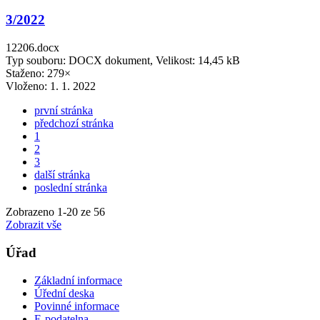
3/2022
12206.docx
Typ souboru: DOCX dokument, Velikost: 14,45 kB
Staženo: 279×
Vloženo:
1. 1. 2022
první stránka
předchozí stránka
1
2
3
další stránka
poslední stránka
Zobrazeno
1
-
20
ze 56
Zobrazit vše
Úřad
Základní informace
Úřední deska
Povinné informace
E-podatelna