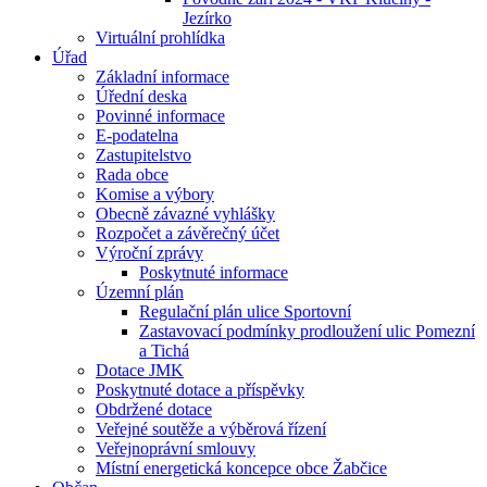
Jezírko
Virtuální prohlídka
Úřad
Základní informace
Úřední deska
Povinné informace
E-podatelna
Zastupitelstvo
Rada obce
Komise a výbory
Obecně závazné vyhlášky
Rozpočet a závěrečný účet
Výroční zprávy
Poskytnuté informace
Územní plán
Regulační plán ulice Sportovní
Zastavovací podmínky prodloužení ulic Pomezní
a Tichá
Dotace JMK
Poskytnuté dotace a příspěvky
Obdržené dotace
Veřejné soutěže a výběrová řízení
Veřejnoprávní smlouvy
Místní energetická koncepce obce Žabčice