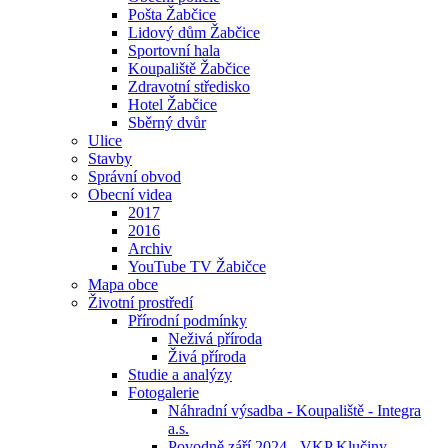
Pošta Žabčice
Lidový dům Žabčice
Sportovní hala
Koupaliště Žabčice
Zdravotní středisko
Hotel Žabčice
Sběrný dvůr
Ulice
Stavby
Správní obvod
Obecní videa
2017
2016
Archiv
YouTube TV Žabičce
Mapa obce
Životní prostředí
Přírodní podmínky
Neživá příroda
Živá příroda
Studie a analýzy
Fotogalerie
Náhradní výsadba - Koupaliště - Integra
a.s.
Povodně září 2024 - VKP Klučiny -