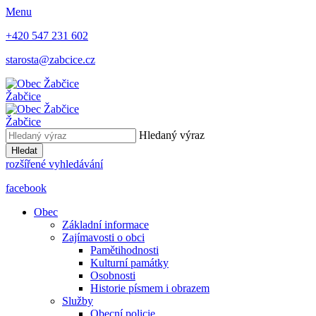
Menu
+420 547 231 602
starosta@zabcice.cz
Žabčice
Žabčice
Hledaný výraz
Hledat
rozšířené vyhledávání
facebook
Obec
Základní informace
Zajímavosti o obci
Pamětihodnosti
Kulturní památky
Osobnosti
Historie písmem i obrazem
Služby
Obecní policie