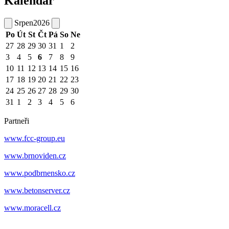
Kalendář
Srpen
2026
Po
Út
St
Čt
Pá
So
Ne
27
28
29
30
31
1
2
3
4
5
6
7
8
9
10
11
12
13
14
15
16
17
18
19
20
21
22
23
24
25
26
27
28
29
30
31
1
2
3
4
5
6
Partneři
www.fcc-group.eu
www.brnoviden.cz
www.podbrnensko.cz
www.betonserver.cz
www.moracell.cz