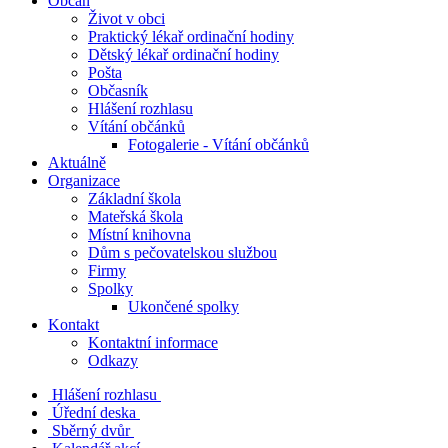
Občan
Život v obci
Praktický lékař ordinační hodiny
Dětský lékař ordinační hodiny
Pošta
Občasník
Hlášení rozhlasu
Vítání občánků
Fotogalerie - Vítání občánků
Aktuálně
Organizace
Základní škola
Mateřská škola
Místní knihovna
Dům s pečovatelskou službou
Firmy
Spolky
Ukončené spolky
Kontakt
Kontaktní informace
Odkazy
Hlášení rozhlasu
Úřední deska
Sběrný dvůr