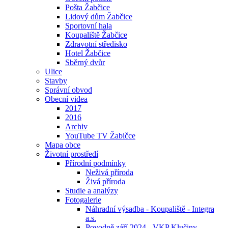
Pošta Žabčice
Lidový dům Žabčice
Sportovní hala
Koupaliště Žabčice
Zdravotní středisko
Hotel Žabčice
Sběrný dvůr
Ulice
Stavby
Správní obvod
Obecní videa
2017
2016
Archiv
YouTube TV Žabičce
Mapa obce
Životní prostředí
Přírodní podmínky
Neživá příroda
Živá příroda
Studie a analýzy
Fotogalerie
Náhradní výsadba - Koupaliště - Integra
a.s.
Povodně září 2024 - VKP Klučiny -