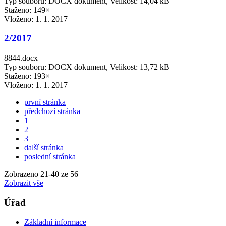
Typ souboru: DOCX dokument, Velikost: 14,04 kB
Staženo: 149×
Vloženo:
1. 1. 2017
2/2017
8844.docx
Typ souboru: DOCX dokument, Velikost: 13,72 kB
Staženo: 193×
Vloženo:
1. 1. 2017
první stránka
předchozí stránka
1
2
3
další stránka
poslední stránka
Zobrazeno
21
-
40
ze 56
Zobrazit vše
Úřad
Základní informace