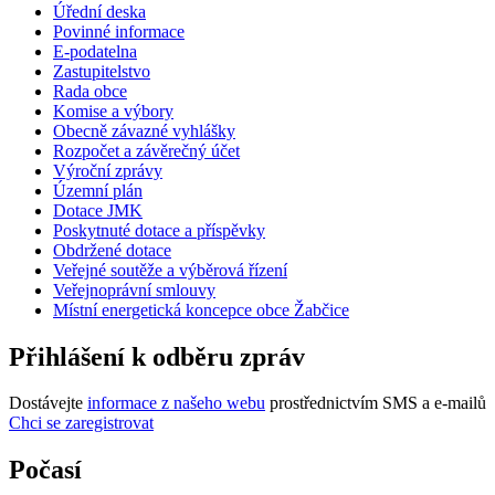
Úřední deska
Povinné informace
E-podatelna
Zastupitelstvo
Rada obce
Komise a výbory
Obecně závazné vyhlášky
Rozpočet a závěrečný účet
Výroční zprávy
Územní plán
Dotace JMK
Poskytnuté dotace a příspěvky
Obdržené dotace
Veřejné soutěže a výběrová řízení
Veřejnoprávní smlouvy
Místní energetická koncepce obce Žabčice
Přihlášení k odběru zpráv
Dostávejte
informace z našeho webu
prostřednictvím SMS a e-mailů
Chci se zaregistrovat
Počasí