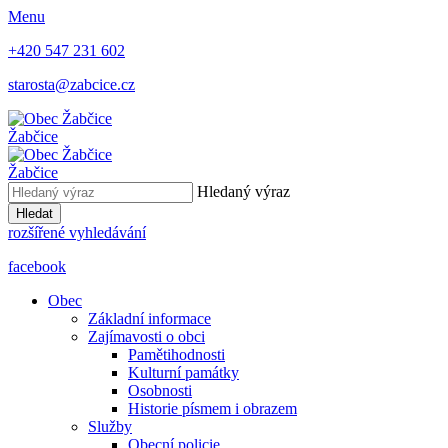
Menu
+420 547 231 602
starosta@zabcice.cz
Žabčice
Žabčice
Hledaný výraz
Hledat
rozšířené vyhledávání
facebook
Obec
Základní informace
Zajímavosti o obci
Pamětihodnosti
Kulturní památky
Osobnosti
Historie písmem i obrazem
Služby
Obecní policie