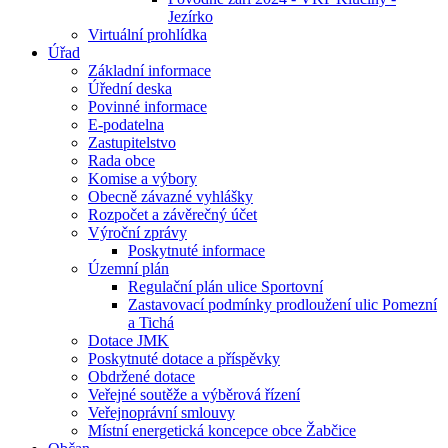
Jezírko
Virtuální prohlídka
Úřad
Základní informace
Úřední deska
Povinné informace
E-podatelna
Zastupitelstvo
Rada obce
Komise a výbory
Obecně závazné vyhlášky
Rozpočet a závěrečný účet
Výroční zprávy
Poskytnuté informace
Územní plán
Regulační plán ulice Sportovní
Zastavovací podmínky prodloužení ulic Pomezní
a Tichá
Dotace JMK
Poskytnuté dotace a příspěvky
Obdržené dotace
Veřejné soutěže a výběrová řízení
Veřejnoprávní smlouvy
Místní energetická koncepce obce Žabčice