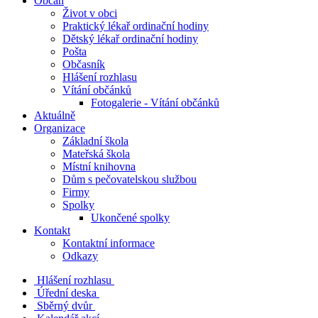
Občan
Život v obci
Praktický lékař ordinační hodiny
Dětský lékař ordinační hodiny
Pošta
Občasník
Hlášení rozhlasu
Vítání občánků
Fotogalerie - Vítání občánků
Aktuálně
Organizace
Základní škola
Mateřská škola
Místní knihovna
Dům s pečovatelskou službou
Firmy
Spolky
Ukončené spolky
Kontakt
Kontaktní informace
Odkazy
Hlášení rozhlasu
Úřední deska
Sběrný dvůr