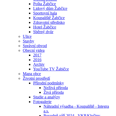
Pošta Žabčice
Lidový dům Žabčice
Sportovní hala
Koupaliště Žabčice
Zdravotní středisko
Hotel Žabčice
Sběrný dvůr
Ulice
Stavby
Správní obvod
Obecní videa
2017
2016
Archiv
YouTube TV Žabičce
Mapa obce
Životní prostředí
Přírodní podmínky
Neživá příroda
Živá příroda
Studie a analýzy
Fotogalerie
Náhradní výsadba - Koupaliště - Integra
a.s.
Povodně září 2024 - VKP Klučiny -