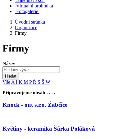
Kalendář akcí
Virtuální prohlídka
Fotogalerie
Úvodní stránka
Organizace
Firmy
Firmy
Název
Hledat
Vše
A
I
K
M
P
Ř
S
Š
W
Připravujeme obsah . . . .
Knock - out s.r.o. Žabčice
Květiny - keramika Šárka Poláková