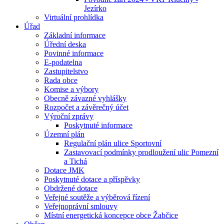
Jezírko
Virtuální prohlídka
Úřad
Základní informace
Úřední deska
Povinné informace
E-podatelna
Zastupitelstvo
Rada obce
Komise a výbory
Obecně závazné vyhlášky
Rozpočet a závěrečný účet
Výroční zprávy
Poskytnuté informace
Územní plán
Regulační plán ulice Sportovní
Zastavovací podmínky prodloužení ulic Pomezní
a Tichá
Dotace JMK
Poskytnuté dotace a příspěvky
Obdržené dotace
Veřejné soutěže a výběrová řízení
Veřejnoprávní smlouvy
Místní energetická koncepce obce Žabčice