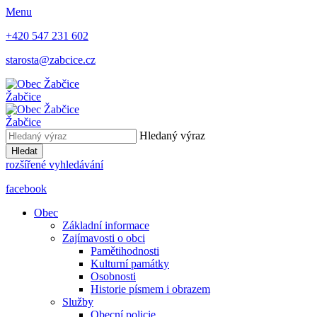
Menu
+420 547 231 602
starosta@zabcice.cz
Žabčice
Žabčice
Hledaný výraz
Hledat
rozšířené vyhledávání
facebook
Obec
Základní informace
Zajímavosti o obci
Pamětihodnosti
Kulturní památky
Osobnosti
Historie písmem i obrazem
Služby
Obecní policie