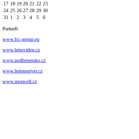
17
18
19
20
21
22
23
24
25
26
27
28
29
30
31
1
2
3
4
5
6
Partneři
www.fcc-group.eu
www.brnoviden.cz
www.podbrnensko.cz
www.betonserver.cz
www.moracell.cz