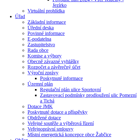
Jezírko
Virtuální prohlídka
Úřad
Základní informace
Úřední deska
Povinné informace
E-podatelna
Zastupitelstvo
Rada obce
Komise a výbory
Obecně závazné vyhlášky
Rozpočet a závěrečný účet
Výroční zprávy
Poskytnuté informace
Územní plán
Regulační plán ulice Sportovní
Zastavovací podmínky prodloužení ulic Pomezní
a Tichá
Dotace JMK
Poskytnuté dotace a příspěvky
Obdržené dotace
Veřejné soutěže a výběrová řízení
Veřejnoprávní smlouvy
Místní energetická koncepce obce Žabčice