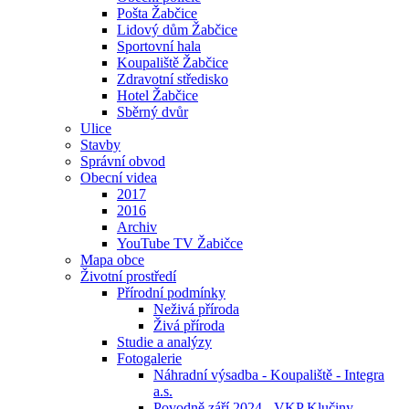
Pošta Žabčice
Lidový dům Žabčice
Sportovní hala
Koupaliště Žabčice
Zdravotní středisko
Hotel Žabčice
Sběrný dvůr
Ulice
Stavby
Správní obvod
Obecní videa
2017
2016
Archiv
YouTube TV Žabičce
Mapa obce
Životní prostředí
Přírodní podmínky
Neživá příroda
Živá příroda
Studie a analýzy
Fotogalerie
Náhradní výsadba - Koupaliště - Integra
a.s.
Povodně září 2024 - VKP Klučiny -