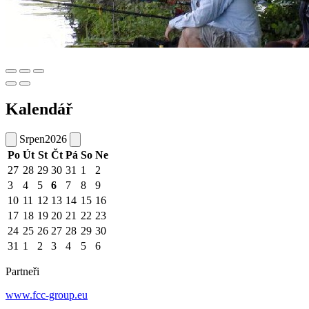
Kalendář
Srpen
2026
Po
Út
St
Čt
Pá
So
Ne
27
28
29
30
31
1
2
3
4
5
6
7
8
9
10
11
12
13
14
15
16
17
18
19
20
21
22
23
24
25
26
27
28
29
30
31
1
2
3
4
5
6
Partneři
www.fcc-group.eu