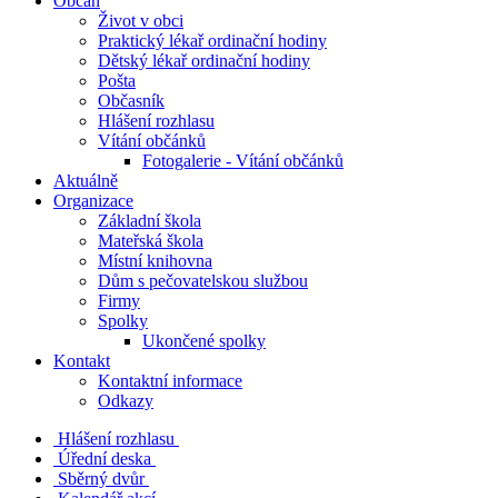
Občan
Život v obci
Praktický lékař ordinační hodiny
Dětský lékař ordinační hodiny
Pošta
Občasník
Hlášení rozhlasu
Vítání občánků
Fotogalerie - Vítání občánků
Aktuálně
Organizace
Základní škola
Mateřská škola
Místní knihovna
Dům s pečovatelskou službou
Firmy
Spolky
Ukončené spolky
Kontakt
Kontaktní informace
Odkazy
Hlášení rozhlasu
Úřední deska
Sběrný dvůr