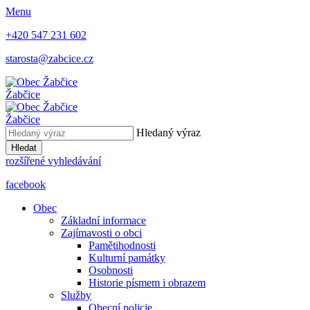
Menu
+420 547 231 602
starosta@zabcice.cz
Žabčice
Žabčice
Hledaný výraz
Hledat
rozšířené vyhledávání
facebook
Obec
Základní informace
Zajímavosti o obci
Pamětihodnosti
Kulturní památky
Osobnosti
Historie písmem i obrazem
Služby
Obecní policie