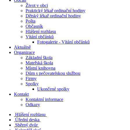
Občan
Život v obci
Praktický lékař ordinační hodiny
Dětský lékař ordinační hodiny
Pošta
Občasník
Hlášení rozhlasu
Vítání občánků
Fotogalerie - Vítání občánků
Aktuálně
Organizace
Základní škola
Mateřská škola
Místní knihovna
Dům s pečovatelskou službou
Firmy
Spolky
Ukončené spolky
Kontakt
Kontaktní informace
Odkazy
Hlášení rozhlasu
Úřední deska
Sběrný dvůr