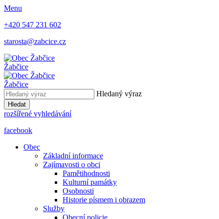
Menu
+420 547 231 602
starosta@zabcice.cz
Žabčice
Žabčice
Hledaný výraz
Hledat
rozšířené vyhledávání
facebook
Obec
Základní informace
Zajímavosti o obci
Pamětihodnosti
Kulturní památky
Osobnosti
Historie písmem i obrazem
Služby
Obecní policie