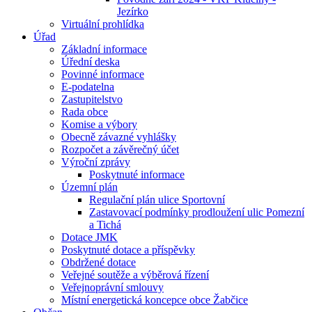
Jezírko
Virtuální prohlídka
Úřad
Základní informace
Úřední deska
Povinné informace
E-podatelna
Zastupitelstvo
Rada obce
Komise a výbory
Obecně závazné vyhlášky
Rozpočet a závěrečný účet
Výroční zprávy
Poskytnuté informace
Územní plán
Regulační plán ulice Sportovní
Zastavovací podmínky prodloužení ulic Pomezní
a Tichá
Dotace JMK
Poskytnuté dotace a příspěvky
Obdržené dotace
Veřejné soutěže a výběrová řízení
Veřejnoprávní smlouvy
Místní energetická koncepce obce Žabčice