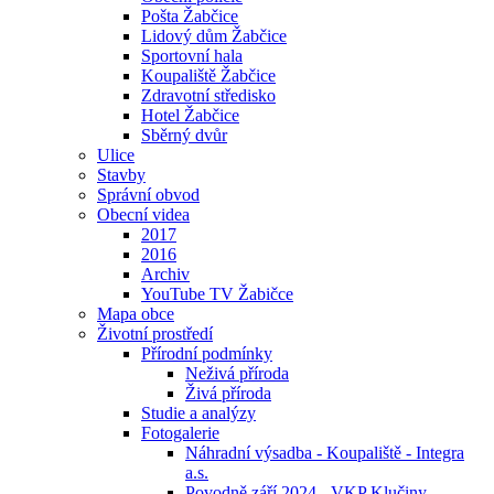
Pošta Žabčice
Lidový dům Žabčice
Sportovní hala
Koupaliště Žabčice
Zdravotní středisko
Hotel Žabčice
Sběrný dvůr
Ulice
Stavby
Správní obvod
Obecní videa
2017
2016
Archiv
YouTube TV Žabičce
Mapa obce
Životní prostředí
Přírodní podmínky
Neživá příroda
Živá příroda
Studie a analýzy
Fotogalerie
Náhradní výsadba - Koupaliště - Integra
a.s.
Povodně září 2024 - VKP Klučiny -