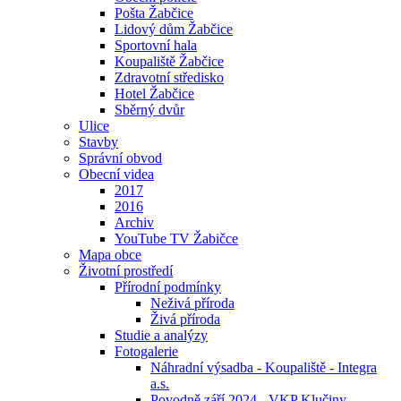
Pošta Žabčice
Lidový dům Žabčice
Sportovní hala
Koupaliště Žabčice
Zdravotní středisko
Hotel Žabčice
Sběrný dvůr
Ulice
Stavby
Správní obvod
Obecní videa
2017
2016
Archiv
YouTube TV Žabičce
Mapa obce
Životní prostředí
Přírodní podmínky
Neživá příroda
Živá příroda
Studie a analýzy
Fotogalerie
Náhradní výsadba - Koupaliště - Integra
a.s.
Povodně září 2024 - VKP Klučiny -