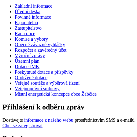
Základní informace
Úřední deska
Povinné informace
E-podatelna
Zastupitelstvo
Rada obce
Komise a výbory
Obecně závazné vyhlášky
Rozpočet a závěrečný účet
Výroční zprávy
Územní plán
Dotace JMK
Poskytnuté dotace a příspěvky
Obdržené dotace
Veřejné soutěže a výběrová řízení
Veřejnoprávní smlouvy
Místní energetická koncepce obce Žabčice
Přihlášení k odběru zpráv
Dostávejte
informace z našeho webu
prostřednictvím SMS a e-mailů
Chci se zaregistrovat