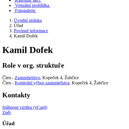
Kalendář akcí
Virtuální prohlídka
Fotogalerie
Úvodní stránka
Úřad
Povinné informace
Kamil Dofek
Kamil Dofek
Role v org. struktuře
Člen -
Zastupitelstvo
, Kopeček 4, Žabčice
Člen -
Kontrolní výbor zastupitelstva
, Kopeček 4, Žabčice
Kontakty
Stáhnout vizitku (vCard)
Zpět
Úřad