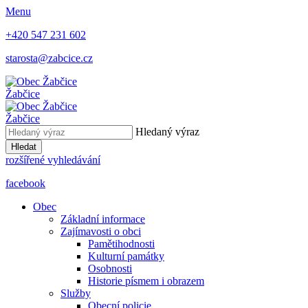
Menu
+420 547 231 602
starosta@zabcice.cz
Žabčice
Žabčice
Hledaný výraz
Hledat
rozšířené vyhledávání
facebook
Obec
Základní informace
Zajímavosti o obci
Pamětihodnosti
Kulturní památky
Osobnosti
Historie písmem i obrazem
Služby
Obecní policie