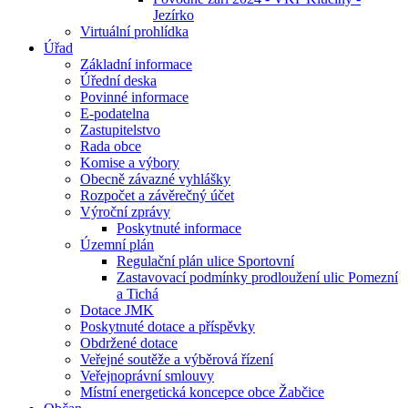
Jezírko
Virtuální prohlídka
Úřad
Základní informace
Úřední deska
Povinné informace
E-podatelna
Zastupitelstvo
Rada obce
Komise a výbory
Obecně závazné vyhlášky
Rozpočet a závěrečný účet
Výroční zprávy
Poskytnuté informace
Územní plán
Regulační plán ulice Sportovní
Zastavovací podmínky prodloužení ulic Pomezní
a Tichá
Dotace JMK
Poskytnuté dotace a příspěvky
Obdržené dotace
Veřejné soutěže a výběrová řízení
Veřejnoprávní smlouvy
Místní energetická koncepce obce Žabčice