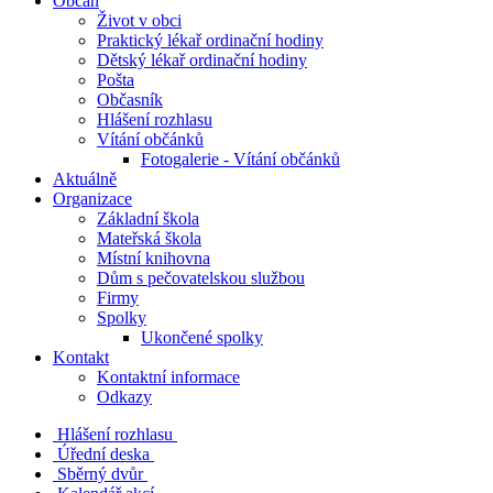
Občan
Život v obci
Praktický lékař ordinační hodiny
Dětský lékař ordinační hodiny
Pošta
Občasník
Hlášení rozhlasu
Vítání občánků
Fotogalerie - Vítání občánků
Aktuálně
Organizace
Základní škola
Mateřská škola
Místní knihovna
Dům s pečovatelskou službou
Firmy
Spolky
Ukončené spolky
Kontakt
Kontaktní informace
Odkazy
Hlášení rozhlasu
Úřední deska
Sběrný dvůr