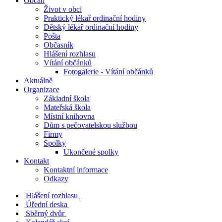
Občan
Život v obci
Praktický lékař ordinační hodiny
Dětský lékař ordinační hodiny
Pošta
Občasník
Hlášení rozhlasu
Vítání občánků
Fotogalerie - Vítání občánků
Aktuálně
Organizace
Základní škola
Mateřská škola
Místní knihovna
Dům s pečovatelskou službou
Firmy
Spolky
Ukončené spolky
Kontakt
Kontaktní informace
Odkazy
Hlášení rozhlasu
Úřední deska
Sběrný dvůr