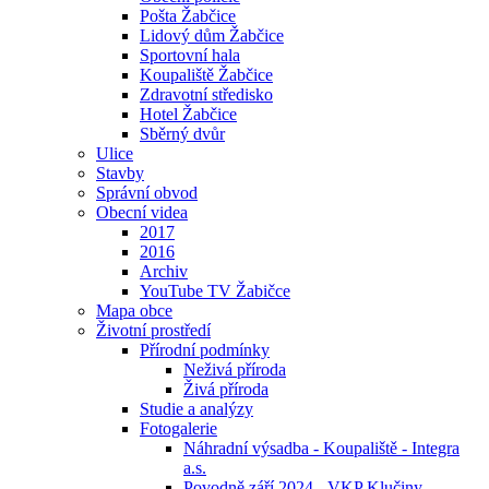
Pošta Žabčice
Lidový dům Žabčice
Sportovní hala
Koupaliště Žabčice
Zdravotní středisko
Hotel Žabčice
Sběrný dvůr
Ulice
Stavby
Správní obvod
Obecní videa
2017
2016
Archiv
YouTube TV Žabičce
Mapa obce
Životní prostředí
Přírodní podmínky
Neživá příroda
Živá příroda
Studie a analýzy
Fotogalerie
Náhradní výsadba - Koupaliště - Integra
a.s.
Povodně září 2024 - VKP Klučiny -