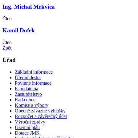
Ing. Michal Mrkvica
Člen
Kamil Dofek
Člen
Zpět
Úřad
Základní informace
Úřední deska
Povinné informace
E-podatelna
Zastupitelstvo
Rada obce
Komise a výbory
Obecně závazné vyhlášky
Rozpočet a závěrečný účet
Výroční zprávy
Územní plán
Dotace JMK