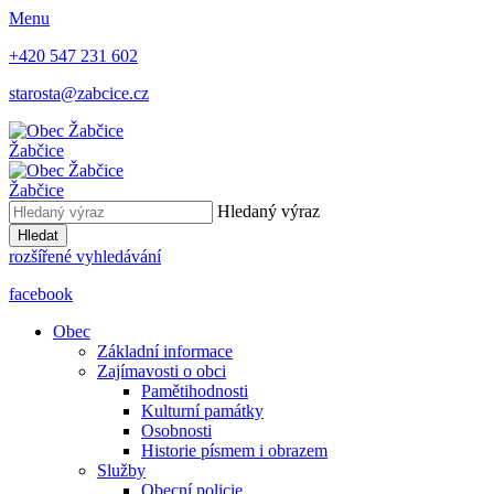
Menu
+420 547 231 602
starosta@zabcice.cz
Žabčice
Žabčice
Hledaný výraz
Hledat
rozšířené vyhledávání
facebook
Obec
Základní informace
Zajímavosti o obci
Pamětihodnosti
Kulturní památky
Osobnosti
Historie písmem i obrazem
Služby
Obecní policie