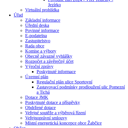
Jezírko
Virtuální prohlídka
Úřad
Základní informace
Úřední deska
Povinné informace
E-podatelna
Zastupitelstvo
Rada obce
Komise a výbory
Obecně závazné vyhlášky
Rozpočet a závěrečný účet
Výroční zprávy
Poskytnuté informace
Územní plán
Regulační plán ulice Sportovní
Zastavovací podmínky prodloužení ulic Pomezní
a Tichá
Dotace JMK
Poskytnuté dotace a příspěvky
Obdržené dotace
Veřejné soutěže a výběrová řízení
Veřejnoprávní smlouvy
Místní energetická koncepce obce Žabčice