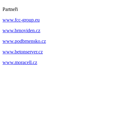
Partneři
www.fcc-group.eu
www.brnoviden.cz
www.podbrnensko.cz
www.betonserver.cz
www.moracell.cz