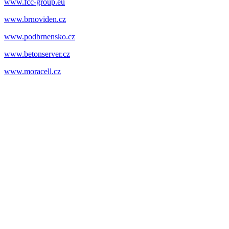
www.fcc-group.eu
www.brnoviden.cz
www.podbrnensko.cz
www.betonserver.cz
www.moracell.cz