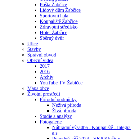
Pošta Žabčice
Lidový dům Žabčice
Sportovní hala
Koupaliště Žabčice
Zdravotní středisko
Hotel Žabčice
Sběrný dvůr
Ulice
Stavby
Správní obvod
Obecní videa
2017
2016
Archiv
YouTube TV Žabičce
Mapa obce
Životní prostředí
Přírodní podmínky
Neživá příroda
Živá příroda
Studie a analýzy
Fotogalerie
Náhradní výsadba - Koupaliště - Integra
a.s.
Povodně září 2024 - VKP Klučiny -