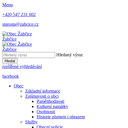
Menu
+420 547 231 602
starosta@zabcice.cz
Žabčice
Žabčice
Hledaný výraz
Hledat
rozšířené vyhledávání
facebook
Obec
Základní informace
Zajímavosti o obci
Pamětihodnosti
Kulturní památky
Osobnosti
Historie písmem i obrazem
Služby
Obecní policie