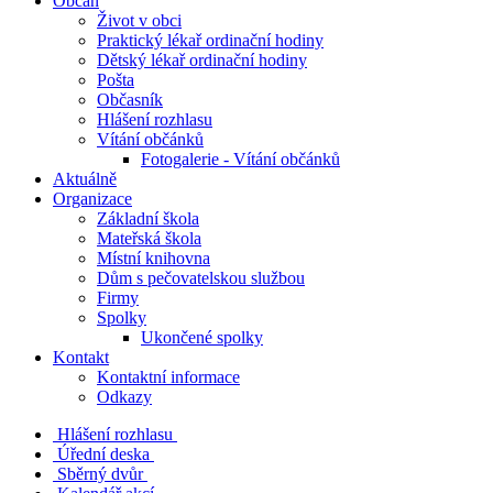
Občan
Život v obci
Praktický lékař ordinační hodiny
Dětský lékař ordinační hodiny
Pošta
Občasník
Hlášení rozhlasu
Vítání občánků
Fotogalerie - Vítání občánků
Aktuálně
Organizace
Základní škola
Mateřská škola
Místní knihovna
Dům s pečovatelskou službou
Firmy
Spolky
Ukončené spolky
Kontakt
Kontaktní informace
Odkazy
Hlášení rozhlasu
Úřední deska
Sběrný dvůr