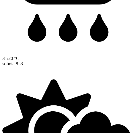
31/20 °C
sobota
8. 8.