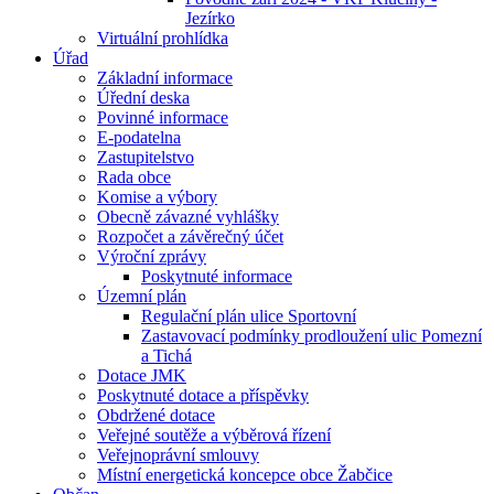
Jezírko
Virtuální prohlídka
Úřad
Základní informace
Úřední deska
Povinné informace
E-podatelna
Zastupitelstvo
Rada obce
Komise a výbory
Obecně závazné vyhlášky
Rozpočet a závěrečný účet
Výroční zprávy
Poskytnuté informace
Územní plán
Regulační plán ulice Sportovní
Zastavovací podmínky prodloužení ulic Pomezní
a Tichá
Dotace JMK
Poskytnuté dotace a příspěvky
Obdržené dotace
Veřejné soutěže a výběrová řízení
Veřejnoprávní smlouvy
Místní energetická koncepce obce Žabčice