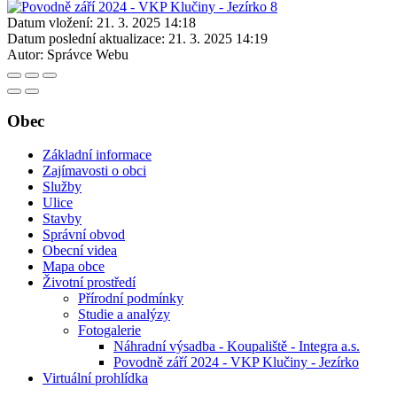
Datum vložení:
21. 3. 2025 14:18
Datum poslední aktualizace:
21. 3. 2025 14:19
Autor:
Správce Webu
Obec
Základní informace
Zajímavosti o obci
Služby
Ulice
Stavby
Správní obvod
Obecní videa
Mapa obce
Životní prostředí
Přírodní podmínky
Studie a analýzy
Fotogalerie
Náhradní výsadba - Koupaliště - Integra a.s.
Povodně září 2024 - VKP Klučiny - Jezírko
Virtuální prohlídka