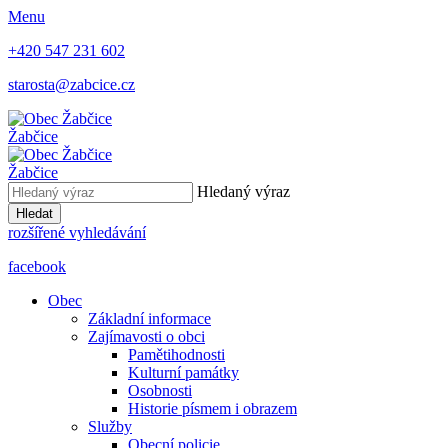
Menu
+420 547 231 602
starosta@zabcice.cz
Žabčice
Žabčice
Hledaný výraz
Hledat
rozšířené vyhledávání
facebook
Obec
Základní informace
Zajímavosti o obci
Pamětihodnosti
Kulturní památky
Osobnosti
Historie písmem i obrazem
Služby
Obecní policie