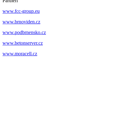
Partneři
www.fcc-group.eu
www.brnoviden.cz
www.podbrnensko.cz
www.betonserver.cz
www.moracell.cz