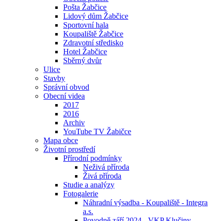
Pošta Žabčice
Lidový dům Žabčice
Sportovní hala
Koupaliště Žabčice
Zdravotní středisko
Hotel Žabčice
Sběrný dvůr
Ulice
Stavby
Správní obvod
Obecní videa
2017
2016
Archiv
YouTube TV Žabičce
Mapa obce
Životní prostředí
Přírodní podmínky
Neživá příroda
Živá příroda
Studie a analýzy
Fotogalerie
Náhradní výsadba - Koupaliště - Integra
a.s.
Povodně září 2024 - VKP Klučiny -