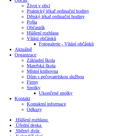
Občan
Život v obci
Praktický lékař ordinační hodiny
Dětský lékař ordinační hodiny
Pošta
Občasník
Hlášení rozhlasu
Vítání občánků
Fotogalerie - Vítání občánků
Aktuálně
Organizace
Základní škola
Mateřská škola
Místní knihovna
Dům s pečovatelskou službou
Firmy
Spolky
Ukončené spolky
Kontakt
Kontaktní informace
Odkazy
Hlášení rozhlasu
Úřední deska
Sběrný dvůr