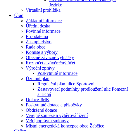
Jezírko
Virtuální prohlídka
Úřad
Základní informace
Úřední deska
Povinné informace
E-podatelna
Zastupitelstvo
Rada obce
Komise a výbory
Obecně závazné vyhlášky
Rozpočet a závěrečný účet
Výroční zprávy
Poskytnuté informace
Územní plán
Regulační plán ulice Sportovní
Zastavovací podmínky prodloužení ulic Pomezní
a Tichá
Dotace JMK
Poskytnuté dotace a příspěvky
Obdržené dotace
Veřejné soutěže a výběrová řízení
Veřejnoprávní smlouvy
Místní energetická koncepce obce Žabčice