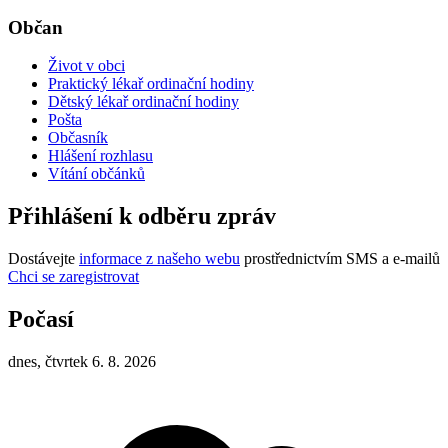
Občan
Život v obci
Praktický lékař ordinační hodiny
Dětský lékař ordinační hodiny
Pošta
Občasník
Hlášení rozhlasu
Vítání občánků
Přihlášení k odběru zpráv
Dostávejte
informace z našeho webu
prostřednictvím SMS a e-mailů
Chci se zaregistrovat
Počasí
dnes, čtvrtek 6. 8. 2026