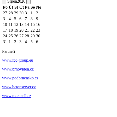
Srpen
2026
Po
Út
St
Čt
Pá
So
Ne
27
28
29
30
31
1
2
3
4
5
6
7
8
9
10
11
12
13
14
15
16
17
18
19
20
21
22
23
24
25
26
27
28
29
30
31
1
2
3
4
5
6
Partneři
www.fcc-group.eu
www.brnoviden.cz
www.podbrnensko.cz
www.betonserver.cz
www.moracell.cz