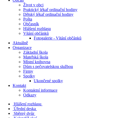
Občan
Život v obci
Praktický lékař ordinační hodiny
Dětský lékař ordinační hodiny
Pošta
Občasník
Hlášení rozhlasu
Vítání občánků
Fotogalerie - Vítání občánků
Aktuálně
Organizace
Základní škola
Mateřská škola
Místní knihovna
Dům s pečovatelskou službou
Firmy
Spolky
Ukončené spolky
Kontakt
Kontaktní informace
Odkazy
Hlášení rozhlasu
Úřední deska
Sběrný dvůr