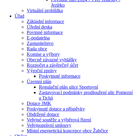
Jezírko
Virtuální prohlídka
Úřad
Základní informace
Úřední deska
Povinné informace
E-podatelna
Zastupitelstvo
Rada obce
Komise a výbory
Obecně závazné vyhlášky
Rozpočet a závěrečný účet
Výroční zprávy
Poskytnuté informace
Územní plán
Regulační plán ulice Sportovní
Zastavovací podmínky prodloužení ulic Pomezní
a Tichá
Dotace JMK
Poskytnuté dotace a příspěvky
Obdržené dotace
Veřejné soutěže a výběrová řízení
Veřejnoprávní smlouvy
Místní energetická koncepce obce Žabčice