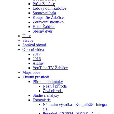
Pošta Žabčice
Lidový dům Žabčice
Sportovní hala
Koupaliště Žabčice
Zdravotní středisko
Hotel Žabčice
Sběrný dvůr
Ulice
Stavby
Správní obvod
Obecní videa
2017
2016
Archiv
YouTube TV Žabičce
Mapa obce
Životní prostředí
Přírodní podmínky
Neživá příroda
Živá příroda
Studie a analýzy
Fotogalerie
Náhradní výsadba - Koupaliště - Integra
a.s.
Povodně září 2024 - VKP Klučiny -