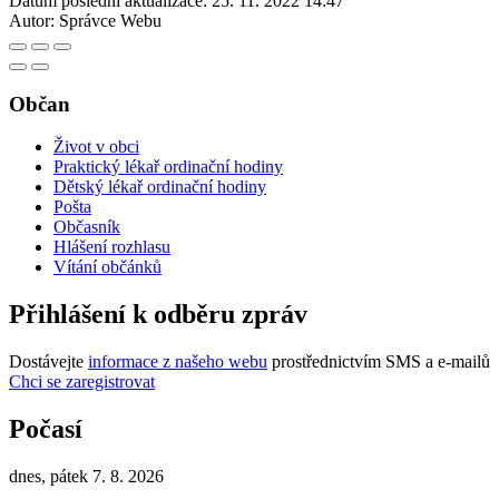
Datum poslední aktualizace:
25. 11. 2022 14:47
Autor:
Správce Webu
Občan
Život v obci
Praktický lékař ordinační hodiny
Dětský lékař ordinační hodiny
Pošta
Občasník
Hlášení rozhlasu
Vítání občánků
Přihlášení k odběru zpráv
Dostávejte
informace z našeho webu
prostřednictvím SMS a e-mailů
Chci se zaregistrovat
Počasí
dnes, pátek 7. 8. 2026