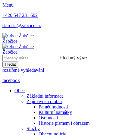
Menu
+420 547 231 602
starosta@zabcice.cz
Žabčice
Žabčice
Hledaný výraz
Hledat
rozšířené vyhledávání
facebook
Obec
Základní informace
Zajímavosti o obci
Pamětihodnosti
Kulturní památky
Osobnosti
Historie písmem i obrazem
Služby
Obecní policie