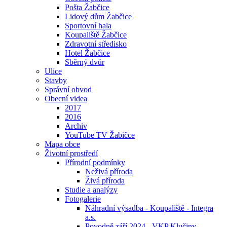
Pošta Žabčice
Lidový dům Žabčice
Sportovní hala
Koupaliště Žabčice
Zdravotní středisko
Hotel Žabčice
Sběrný dvůr
Ulice
Stavby
Správní obvod
Obecní videa
2017
2016
Archiv
YouTube TV Žabičce
Mapa obce
Životní prostředí
Přírodní podmínky
Neživá příroda
Živá příroda
Studie a analýzy
Fotogalerie
Náhradní výsadba - Koupaliště - Integra
a.s.
Povodně září 2024 - VKP Klučiny -