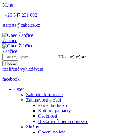
Menu
+420 547 231 602
starosta@zabcice.cz
Žabčice
Žabčice
Hledaný výraz
Hledat
rozšířené vyhledávání
facebook
Obec
Základní informace
Zajímavosti o obci
Pamětihodnosti
Kulturní památky
Osobnosti
Historie písmem i obrazem
Služby
Obecní policie