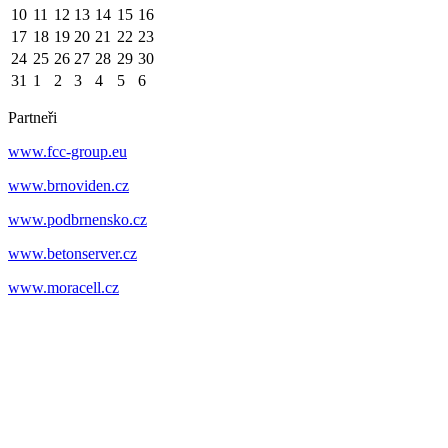
10
11
12
13
14
15
16
17
18
19
20
21
22
23
24
25
26
27
28
29
30
31
1
2
3
4
5
6
Partneři
www.fcc-group.eu
www.brnoviden.cz
www.podbrnensko.cz
www.betonserver.cz
www.moracell.cz