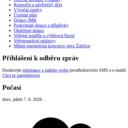
Rozpočet a závěrečný účet
Výroční zprávy
Územní plán
Dotace JMK
Poskytnuté dotace a příspěvky
Obdržené dotace
Veřejné soutěže a výběrová řízení
Veřejnoprávní smlouvy
Místní energetická koncepce obce Žabčice
Přihlášení k odběru zpráv
Dostávejte
informace z našeho webu
prostřednictvím SMS a e-mailů
Chci se zaregistrovat
Počasí
dnes, pátek 7. 8. 2026