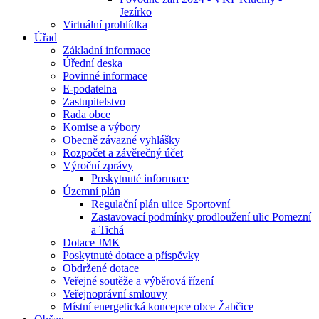
Jezírko
Virtuální prohlídka
Úřad
Základní informace
Úřední deska
Povinné informace
E-podatelna
Zastupitelstvo
Rada obce
Komise a výbory
Obecně závazné vyhlášky
Rozpočet a závěrečný účet
Výroční zprávy
Poskytnuté informace
Územní plán
Regulační plán ulice Sportovní
Zastavovací podmínky prodloužení ulic Pomezní
a Tichá
Dotace JMK
Poskytnuté dotace a příspěvky
Obdržené dotace
Veřejné soutěže a výběrová řízení
Veřejnoprávní smlouvy
Místní energetická koncepce obce Žabčice