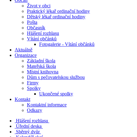
Občan
Život v obci
Praktický lékař ordinační hodiny
Dětský lékař ordinační hodiny
Pošta
Občasník
Hlášení rozhlasu
Vítání občánků
Fotogalerie - Vítání občánků
Aktuálně
Organizace
Základní škola
Mateřská škola
Místní knihovna
Dům s pečovatelskou službou
Firmy
Spolky
Ukončené spolky
Kontakt
Kontaktní informace
Odkazy
Hlášení rozhlasu
Úřední deska
Sběrný dvůr