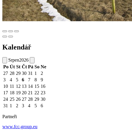
Kalendář
Srpen
2026
Po
Út
St
Čt
Pá
So
Ne
27
28
29
30
31
1
2
3
4
5
6
7
8
9
10
11
12
13
14
15
16
17
18
19
20
21
22
23
24
25
26
27
28
29
30
31
1
2
3
4
5
6
Partneři
www.fcc-group.eu