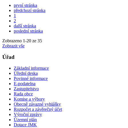
první stránka
předchozí stránka
1
2
další stránka
poslední stránka
Zobrazeno
1
-
20
ze 35
Zobrazit vše
Úřad
Základní informace
Úřední deska
Povinné informace
E-podatelna
Zastupitelstvo
Rada obce
Komise a výbory
Obecně závazné vyhlášky
Rozpočet a závěrečný účet
Výroční zprávy
Územní plán
Dotace JMK