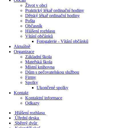
Občan
Život v obci
Praktický lékař ordinační hodiny
Dětský lékař ordinační hodiny
Pošta
Občasník
Hlášení rozhlasu
Vítání občánků
Fotogalerie - Vítání občánků
Aktuálně
Organizace
Základní škola
Mateřská škola
Místní knihovna
Dům s pečovatelskou službou
Firmy
Spolky
Ukončené spolky
Kontakt
Kontaktní informace
Odkazy
Hlášení rozhlasu
Úřední deska
Sběrný dvůr