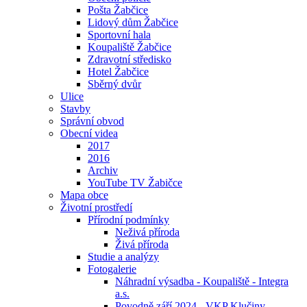
Pošta Žabčice
Lidový dům Žabčice
Sportovní hala
Koupaliště Žabčice
Zdravotní středisko
Hotel Žabčice
Sběrný dvůr
Ulice
Stavby
Správní obvod
Obecní videa
2017
2016
Archiv
YouTube TV Žabičce
Mapa obce
Životní prostředí
Přírodní podmínky
Neživá příroda
Živá příroda
Studie a analýzy
Fotogalerie
Náhradní výsadba - Koupaliště - Integra
a.s.
Povodně září 2024 - VKP Klučiny -