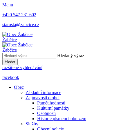
Menu
+420 547 231 602
starosta@zabcice.cz
Žabčice
Žabčice
Hledaný výraz
Hledat
rozšířené vyhledávání
facebook
Obec
Základní informace
Zajímavosti o obci
Pamětihodnosti
Kulturní památky
Osobnosti
Historie písmem i obrazem
Služby
Obecní policie