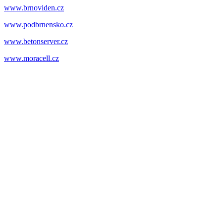
www.brnoviden.cz
www.podbrnensko.cz
www.betonserver.cz
www.moracell.cz