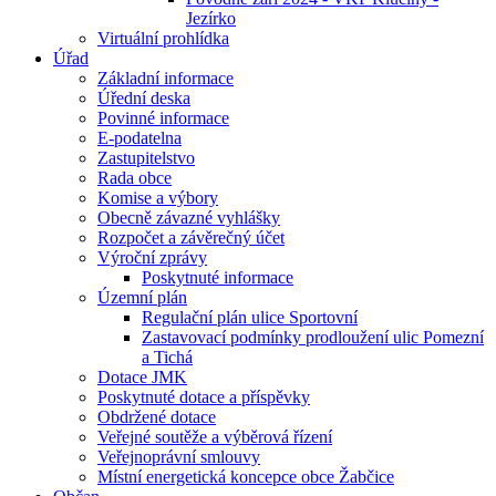
Jezírko
Virtuální prohlídka
Úřad
Základní informace
Úřední deska
Povinné informace
E-podatelna
Zastupitelstvo
Rada obce
Komise a výbory
Obecně závazné vyhlášky
Rozpočet a závěrečný účet
Výroční zprávy
Poskytnuté informace
Územní plán
Regulační plán ulice Sportovní
Zastavovací podmínky prodloužení ulic Pomezní
a Tichá
Dotace JMK
Poskytnuté dotace a příspěvky
Obdržené dotace
Veřejné soutěže a výběrová řízení
Veřejnoprávní smlouvy
Místní energetická koncepce obce Žabčice