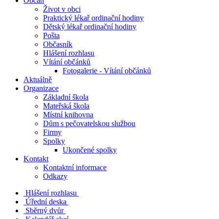
Občan
Život v obci
Praktický lékař ordinační hodiny
Dětský lékař ordinační hodiny
Pošta
Občasník
Hlášení rozhlasu
Vítání občánků
Fotogalerie - Vítání občánků
Aktuálně
Organizace
Základní škola
Mateřská škola
Místní knihovna
Dům s pečovatelskou službou
Firmy
Spolky
Ukončené spolky
Kontakt
Kontaktní informace
Odkazy
Hlášení rozhlasu
Úřední deska
Sběrný dvůr