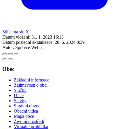
Sdílet na síti X
Datum vložení:
31. 1. 2023 16:13
Datum poslední aktualizace:
28. 6. 2024 8:39
Autor:
Správce Webu
Obec
Základní informace
Zajímavosti o obci
Služby
Ulice
Stavby
Správní obvod
Obecní videa
Mapa obce
Životní prostředí
Virtuální prohlídka