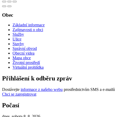
Obec
Základní informace
Zajímavosti o obci
Služby
Ulice
Stavby
Správní obvod
Obecní videa
Mapa obce
Životní prostředí
Virtuální prohlídka
Přihlášení k odběru zpráv
Dostávejte
informace z našeho webu
prostřednictvím SMS a e-mailů
Chci se zaregistrovat
Počasí
dnes, sobota 8. 8. 2026