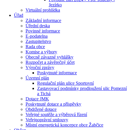
Jezírko
Virtuální prohlídka
Úřad
Základní informace
Úřední deska
Povinné informace
E-podatelna
Zastupitelstvo
Rada obce
Komise a výbory
Obecně závazné vyhlášky
Rozpočet a závěrečný účet
Výroční zprávy
Poskytnuté informace
Územní plán
Regulační plán ulice Sportovní
Zastavovací podmínky prodloužení ulic Pomezní
a Tichá
Dotace JMK
Poskytnuté dotace a příspěvky
Obdržené dotace
Veřejné soutěže a výběrová řízení
Veřejnoprávní smlouvy
Místní energetická koncepce obce Žabčice