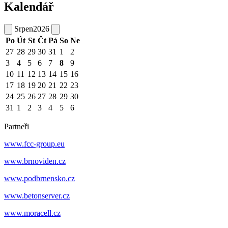
Kalendář
Srpen
2026
Po
Út
St
Čt
Pá
So
Ne
27
28
29
30
31
1
2
3
4
5
6
7
8
9
10
11
12
13
14
15
16
17
18
19
20
21
22
23
24
25
26
27
28
29
30
31
1
2
3
4
5
6
Partneři
www.fcc-group.eu
www.brnoviden.cz
www.podbrnensko.cz
www.betonserver.cz
www.moracell.cz