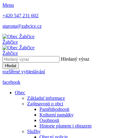
Menu
+420 547 231 602
starosta@zabcice.cz
Žabčice
Žabčice
Hledaný výraz
Hledat
rozšířené vyhledávání
facebook
Obec
Základní informace
Zajímavosti o obci
Pamětihodnosti
Kulturní památky
Osobnosti
Historie písmem i obrazem
Služby
Obecní policie