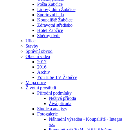
Pošta Žabčice
Lidový dům Žabčice
Sportovní hala
Koupaliště Žabčice
Zdravotní středisko
Hotel Žabčice
Sběrný dvůr
Ulice
Stavby
Správní obvod
Obecní videa
2017
2016
Archiv
YouTube TV Žabičce
Mapa obce
Životní prostředí
Přírodní podmínky
Neživá příroda
Živá příroda
Studie a analýzy
Fotogalerie
Náhradní výsadba - Koupaliště - Integra
a.s.
Povodně září 2024 - VKP Klučiny -