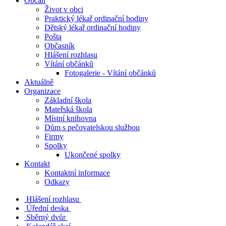
Občan
Život v obci
Praktický lékař ordinační hodiny
Dětský lékař ordinační hodiny
Pošta
Občasník
Hlášení rozhlasu
Vítání občánků
Fotogalerie - Vítání občánků
Aktuálně
Organizace
Základní škola
Mateřská škola
Místní knihovna
Dům s pečovatelskou službou
Firmy
Spolky
Ukončené spolky
Kontakt
Kontaktní informace
Odkazy
Hlášení rozhlasu
Úřední deska
Sběrný dvůr