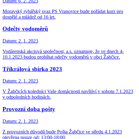
Datum:
6. 2. 2023
Moravský rybářský svaz PS Vranovice bude pořádat kurz pro
dospělé a mládež od 16 let.
Odečty vodoměrů
Datum:
2. 1. 2023
Vodárenská akciová společnost, a.s. oznamuje, že ve dnech 4-
10.1.2023 budou probíhat odečty vodoměrů v obci Žabčice.
Tříkrálová sbírka 2023
Datum:
2. 1. 2023
V Žabčicích koledníci Vaše domácnosti navštíví v sobotu 7.1.2023
v odpoledních hodinách.
Provozní doba pošty
Datum:
2. 1. 2023
Z provozních důvodů bude Pošta Žabčice ve středu 4.1.2023
otevřena pouze od: 13:00-18:00.