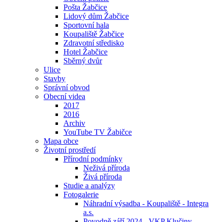
Pošta Žabčice
Lidový dům Žabčice
Sportovní hala
Koupaliště Žabčice
Zdravotní středisko
Hotel Žabčice
Sběrný dvůr
Ulice
Stavby
Správní obvod
Obecní videa
2017
2016
Archiv
YouTube TV Žabičce
Mapa obce
Životní prostředí
Přírodní podmínky
Neživá příroda
Živá příroda
Studie a analýzy
Fotogalerie
Náhradní výsadba - Koupaliště - Integra
a.s.
Povodně září 2024 - VKP Klučiny -