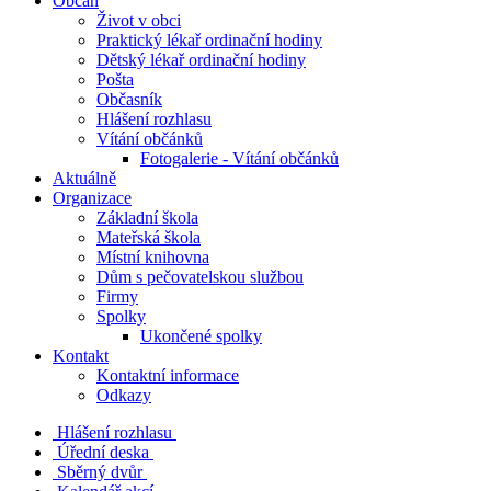
Občan
Život v obci
Praktický lékař ordinační hodiny
Dětský lékař ordinační hodiny
Pošta
Občasník
Hlášení rozhlasu
Vítání občánků
Fotogalerie - Vítání občánků
Aktuálně
Organizace
Základní škola
Mateřská škola
Místní knihovna
Dům s pečovatelskou službou
Firmy
Spolky
Ukončené spolky
Kontakt
Kontaktní informace
Odkazy
Hlášení rozhlasu
Úřední deska
Sběrný dvůr