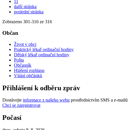
11
další stránka
poslední stránka
Zobrazeno
301
-
316
ze 316
Občan
Život v obci
Praktický lékař ordinační hodiny
Dětský lékař ordinační hodiny
Pošta
Občasník
Hlášení rozhlasu
Vítání občánků
Přihlášení k odběru zpráv
Dostávejte
informace z našeho webu
prostřednictvím SMS a e-mailů
Chci se zaregistrovat
Počasí
dnes, sobota 8. 8. 2026