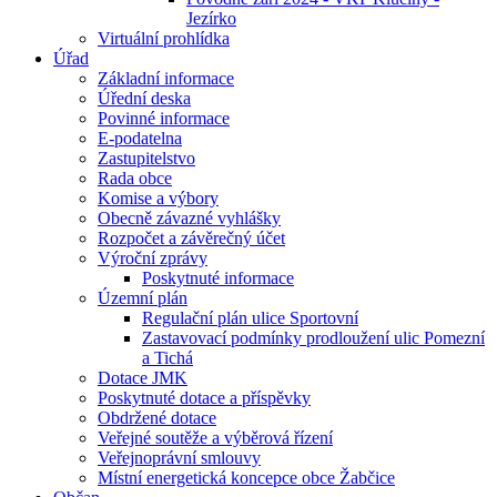
Jezírko
Virtuální prohlídka
Úřad
Základní informace
Úřední deska
Povinné informace
E-podatelna
Zastupitelstvo
Rada obce
Komise a výbory
Obecně závazné vyhlášky
Rozpočet a závěrečný účet
Výroční zprávy
Poskytnuté informace
Územní plán
Regulační plán ulice Sportovní
Zastavovací podmínky prodloužení ulic Pomezní
a Tichá
Dotace JMK
Poskytnuté dotace a příspěvky
Obdržené dotace
Veřejné soutěže a výběrová řízení
Veřejnoprávní smlouvy
Místní energetická koncepce obce Žabčice