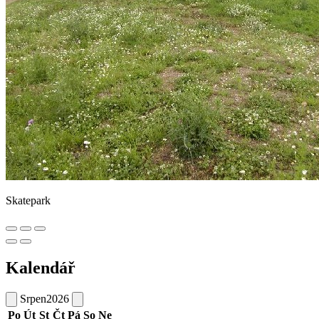
Skatepark
Kalendář
Srpen
2026
Po
Út
St
Čt
Pá
So
Ne