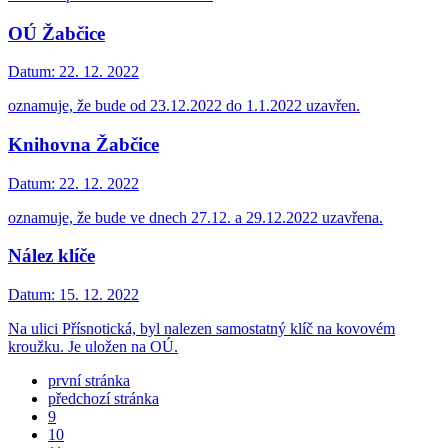
OÚ Žabčice
Datum:
22. 12. 2022
oznamuje, že bude od 23.12.2022 do 1.1.2022 uzavřen.
Knihovna Žabčice
Datum:
22. 12. 2022
oznamuje, že bude ve dnech 27.12. a 29.12.2022 uzavřena.
Nález klíče
Datum:
15. 12. 2022
Na ulici Přísnotická, byl nalezen samostatný klíč na kovovém
kroužku. Je uložen na OÚ.
první stránka
předchozí stránka
9
10