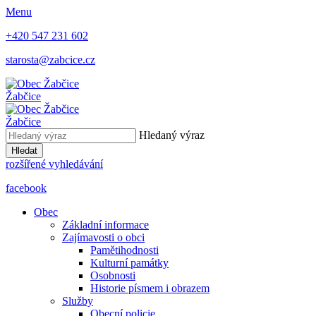
Menu
+420 547 231 602
starosta@zabcice.cz
Žabčice
Žabčice
Hledaný výraz
Hledat
rozšířené vyhledávání
facebook
Obec
Základní informace
Zajímavosti o obci
Pamětihodnosti
Kulturní památky
Osobnosti
Historie písmem i obrazem
Služby
Obecní policie