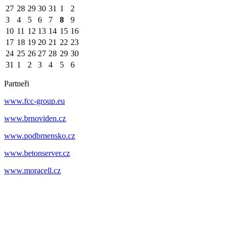
27
28
29
30
31
1
2
3
4
5
6
7
8
9
10
11
12
13
14
15
16
17
18
19
20
21
22
23
24
25
26
27
28
29
30
31
1
2
3
4
5
6
Partneři
www.fcc-group.eu
www.brnoviden.cz
www.podbrnensko.cz
www.betonserver.cz
www.moracell.cz