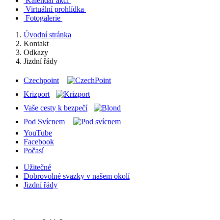
Kalendář akcí
Virtuální prohlídka
Fotogalerie
Úvodní stránka
Kontakt
Odkazy
Jizdní řády
Czechpoint
Krizport
Vaše cesty k bezpečí
Pod Svícnem
YouTube
Facebook
Počasí
Užitečné
Dobrovolné svazky v našem okolí
Jizdní řády