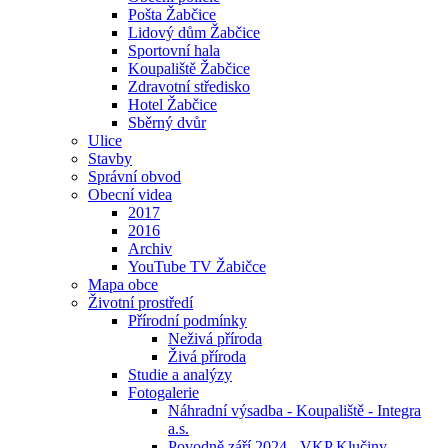
Pošta Žabčice
Lidový dům Žabčice
Sportovní hala
Koupaliště Žabčice
Zdravotní středisko
Hotel Žabčice
Sběrný dvůr
Ulice
Stavby
Správní obvod
Obecní videa
2017
2016
Archiv
YouTube TV Žabičce
Mapa obce
Životní prostředí
Přírodní podmínky
Neživá příroda
Živá příroda
Studie a analýzy
Fotogalerie
Náhradní výsadba - Koupaliště - Integra
a.s.
Povodně září 2024 - VKP Klučiny -