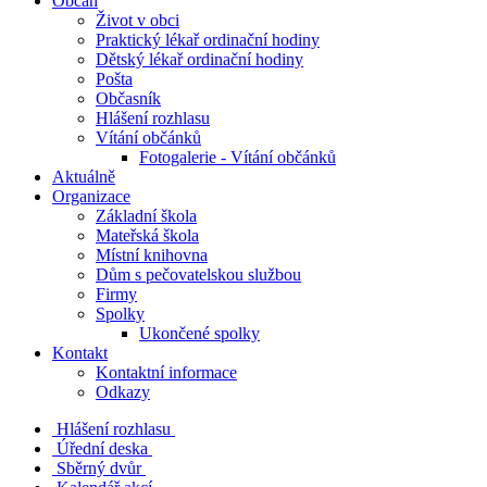
Občan
Život v obci
Praktický lékař ordinační hodiny
Dětský lékař ordinační hodiny
Pošta
Občasník
Hlášení rozhlasu
Vítání občánků
Fotogalerie - Vítání občánků
Aktuálně
Organizace
Základní škola
Mateřská škola
Místní knihovna
Dům s pečovatelskou službou
Firmy
Spolky
Ukončené spolky
Kontakt
Kontaktní informace
Odkazy
Hlášení rozhlasu
Úřední deska
Sběrný dvůr