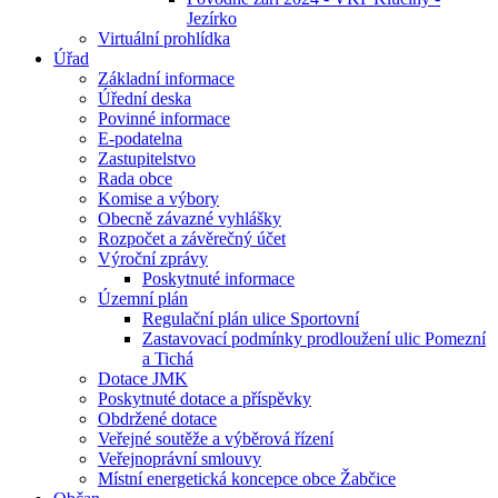
Jezírko
Virtuální prohlídka
Úřad
Základní informace
Úřední deska
Povinné informace
E-podatelna
Zastupitelstvo
Rada obce
Komise a výbory
Obecně závazné vyhlášky
Rozpočet a závěrečný účet
Výroční zprávy
Poskytnuté informace
Územní plán
Regulační plán ulice Sportovní
Zastavovací podmínky prodloužení ulic Pomezní
a Tichá
Dotace JMK
Poskytnuté dotace a příspěvky
Obdržené dotace
Veřejné soutěže a výběrová řízení
Veřejnoprávní smlouvy
Místní energetická koncepce obce Žabčice