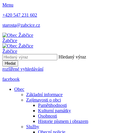
Menu
+420 547 231 602
starosta@zabcice.cz
Žabčice
Žabčice
Hledaný výraz
Hledat
rozšířené vyhledávání
facebook
Obec
Základní informace
Zajímavosti o obci
Pamětihodnosti
Kulturní památky
Osobnosti
Historie písmem i obrazem
Služby
Obecní policie