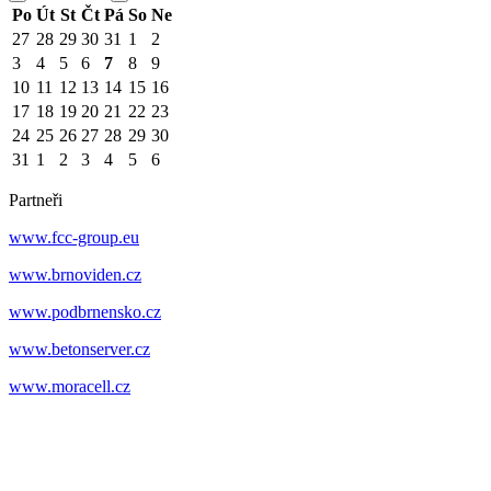
Po
Út
St
Čt
Pá
So
Ne
27
28
29
30
31
1
2
3
4
5
6
7
8
9
10
11
12
13
14
15
16
17
18
19
20
21
22
23
24
25
26
27
28
29
30
31
1
2
3
4
5
6
Partneři
www.fcc-group.eu
www.brnoviden.cz
www.podbrnensko.cz
www.betonserver.cz
www.moracell.cz