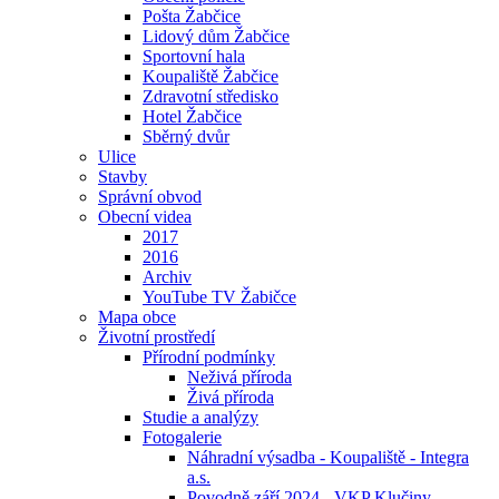
Pošta Žabčice
Lidový dům Žabčice
Sportovní hala
Koupaliště Žabčice
Zdravotní středisko
Hotel Žabčice
Sběrný dvůr
Ulice
Stavby
Správní obvod
Obecní videa
2017
2016
Archiv
YouTube TV Žabičce
Mapa obce
Životní prostředí
Přírodní podmínky
Neživá příroda
Živá příroda
Studie a analýzy
Fotogalerie
Náhradní výsadba - Koupaliště - Integra
a.s.
Povodně září 2024 - VKP Klučiny -