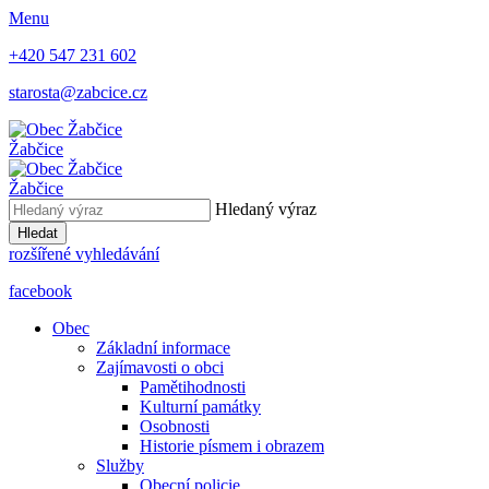
Menu
+420 547 231 602
starosta@zabcice.cz
Žabčice
Žabčice
Hledaný výraz
Hledat
rozšířené vyhledávání
facebook
Obec
Základní informace
Zajímavosti o obci
Pamětihodnosti
Kulturní památky
Osobnosti
Historie písmem i obrazem
Služby
Obecní policie