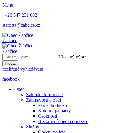
Menu
+420 547 231 602
starosta@zabcice.cz
Žabčice
Žabčice
Hledaný výraz
Hledat
rozšířené vyhledávání
facebook
Obec
Základní informace
Zajímavosti o obci
Pamětihodnosti
Kulturní památky
Osobnosti
Historie písmem i obrazem
Služby
Obecní policie