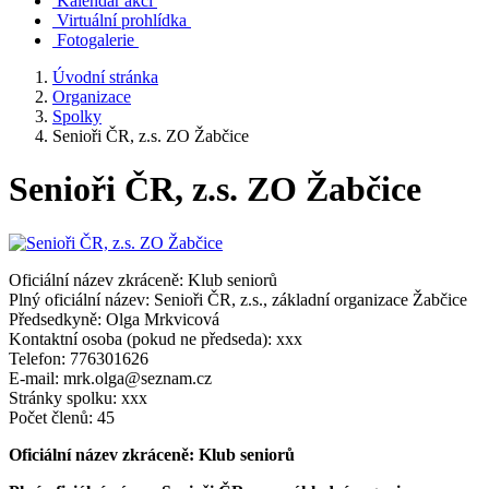
Kalendář akcí
Virtuální prohlídka
Fotogalerie
Úvodní stránka
Organizace
Spolky
Senioři ČR, z.s. ZO Žabčice
Senioři ČR, z.s. ZO Žabčice
Oficiální název zkráceně: Klub seniorů
Plný oficiální název: Senioři ČR, z.s., základní organizace Žabčice
Předsedkyně: Olga Mrkvicová
Kontaktní osoba (pokud ne předseda): xxx
Telefon: 776301626
E-mail: mrk.olga@seznam.cz
Stránky spolku: xxx
Počet členů: 45
Oficiální název zkráceně: Klub seniorů