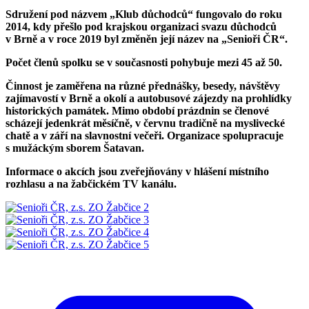
Sdružení pod názvem „Klub důchodců“ fungovalo do roku
2014, kdy přešlo pod krajskou organizaci svazu důchodců
v Brně a v roce 2019 byl změněn její název na „Senioři ČR“.
Počet členů spolku se v současnosti pohybuje mezi 45 až 50.
Činnost je zaměřena na různé přednášky, besedy, návštěvy
zajímavostí v Brně a okolí a autobusové zájezdy na prohlídky
historických památek. Mimo období prázdnin se členové
scházejí jedenkrát měsíčně, v červnu tradičně na myslivecké
chatě a v září na slavnostní večeři. Organizace spolupracuje
s mužáckým sborem Šatavan.
Informace o akcích jsou zveřejňovány v hlášení místního
rozhlasu a na žabčickém TV kanálu.