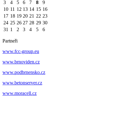
3
4
5
6
7
8
9
10
11
12
13
14
15
16
17
18
19
20
21
22
23
24
25
26
27
28
29
30
31
1
2
3
4
5
6
Partneři
www.fcc-group.eu
www.brnoviden.cz
www.podbrnensko.cz
www.betonserver.cz
www.moracell.cz