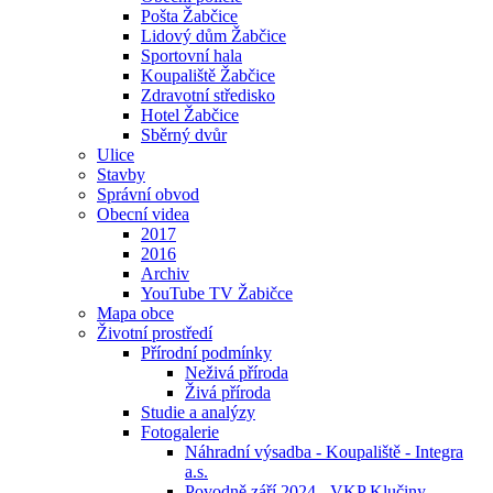
Pošta Žabčice
Lidový dům Žabčice
Sportovní hala
Koupaliště Žabčice
Zdravotní středisko
Hotel Žabčice
Sběrný dvůr
Ulice
Stavby
Správní obvod
Obecní videa
2017
2016
Archiv
YouTube TV Žabičce
Mapa obce
Životní prostředí
Přírodní podmínky
Neživá příroda
Živá příroda
Studie a analýzy
Fotogalerie
Náhradní výsadba - Koupaliště - Integra
a.s.
Povodně září 2024 - VKP Klučiny -