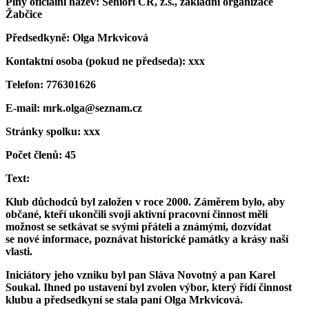
Plný oficiální název: Senioři ČR, z.s., základní organizace
Žabčice
Předsedkyně: Olga Mrkvicová
Kontaktní osoba (pokud ne předseda): xxx
Telefon: 776301626
E-mail: mrk.olga@seznam.cz
Stránky spolku: xxx
Počet členů: 45
Text:
Klub důchodců byl založen v roce 2000. Záměrem bylo, aby
občané, kteří ukončili svoji aktivní pracovní činnost měli
možnost se setkávat se svými přáteli a známými, dozvídat
se nové informace, poznávat historické památky a krásy naší
vlasti.
Iniciátory jeho vzniku byl pan Sláva Novotný a pan Karel
Soukal. Ihned po ustavení byl zvolen výbor, který řídí činnost
klubu a předsedkyní se stala paní Olga Mrkvicová.