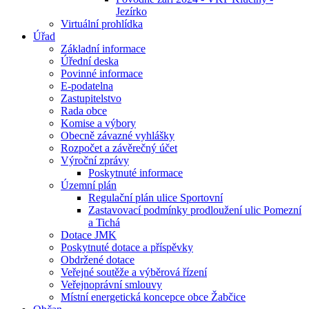
Jezírko
Virtuální prohlídka
Úřad
Základní informace
Úřední deska
Povinné informace
E-podatelna
Zastupitelstvo
Rada obce
Komise a výbory
Obecně závazné vyhlášky
Rozpočet a závěrečný účet
Výroční zprávy
Poskytnuté informace
Územní plán
Regulační plán ulice Sportovní
Zastavovací podmínky prodloužení ulic Pomezní
a Tichá
Dotace JMK
Poskytnuté dotace a příspěvky
Obdržené dotace
Veřejné soutěže a výběrová řízení
Veřejnoprávní smlouvy
Místní energetická koncepce obce Žabčice