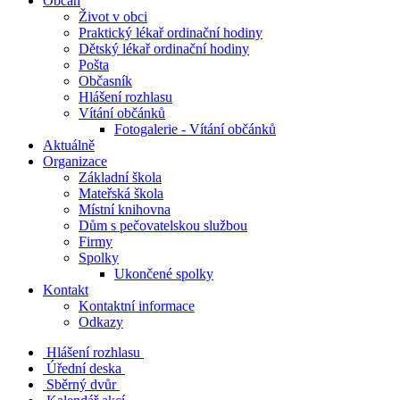
Občan
Život v obci
Praktický lékař ordinační hodiny
Dětský lékař ordinační hodiny
Pošta
Občasník
Hlášení rozhlasu
Vítání občánků
Fotogalerie - Vítání občánků
Aktuálně
Organizace
Základní škola
Mateřská škola
Místní knihovna
Dům s pečovatelskou službou
Firmy
Spolky
Ukončené spolky
Kontakt
Kontaktní informace
Odkazy
Hlášení rozhlasu
Úřední deska
Sběrný dvůr