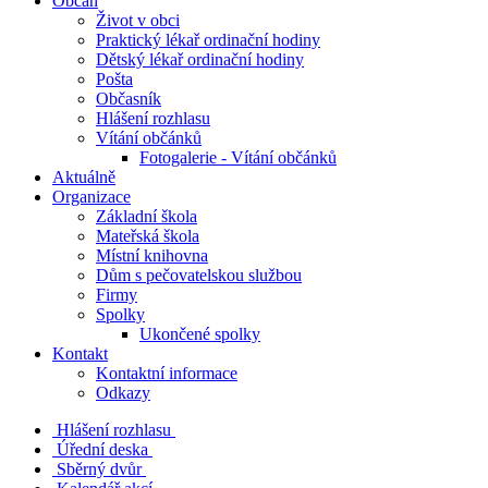
Občan
Život v obci
Praktický lékař ordinační hodiny
Dětský lékař ordinační hodiny
Pošta
Občasník
Hlášení rozhlasu
Vítání občánků
Fotogalerie - Vítání občánků
Aktuálně
Organizace
Základní škola
Mateřská škola
Místní knihovna
Dům s pečovatelskou službou
Firmy
Spolky
Ukončené spolky
Kontakt
Kontaktní informace
Odkazy
Hlášení rozhlasu
Úřední deska
Sběrný dvůr