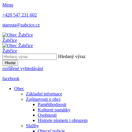
Menu
+420 547 231 602
starosta@zabcice.cz
Žabčice
Žabčice
Hledaný výraz
Hledat
rozšířené vyhledávání
facebook
Obec
Základní informace
Zajímavosti o obci
Pamětihodnosti
Kulturní památky
Osobnosti
Historie písmem i obrazem
Služby
Obecní policie