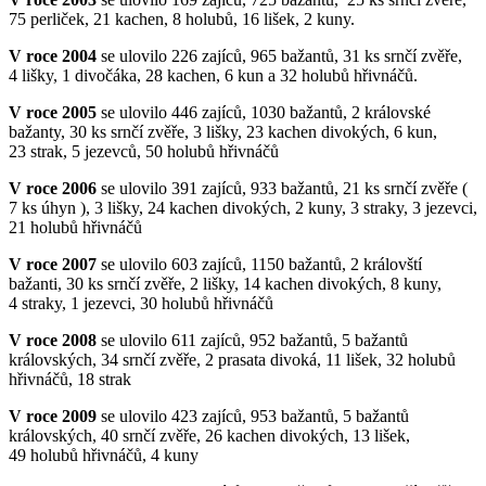
75 perliček, 21 kachen, 8 holubů, 16 lišek, 2 kuny.
V roce 2004
se ulovilo 226 zajíců, 965 bažantů, 31 ks srnčí zvěře,
4 lišky, 1 divočáka, 28 kachen, 6 kun a 32 holubů hřivnáčů.
V roce 2005
se ulovilo 446 zajíců, 1030 bažantů, 2 královské
bažanty, 30 ks srnčí zvěře, 3 lišky, 23 kachen divokých, 6 kun,
23 strak, 5 jezevců, 50 holubů hřivnáčů
V roce 2006
se ulovilo 391 zajíců, 933 bažantů, 21 ks srnčí zvěře (
7 ks úhyn ), 3 lišky, 24 kachen divokých, 2 kuny, 3 straky, 3 jezevci,
21 holubů hřivnáčů
V roce 2007
se ulovilo 603 zajíců, 1150 bažantů, 2 královští
bažanti, 30 ks srnčí zvěře, 2 lišky, 14 kachen divokých, 8 kuny,
4 straky, 1 jezevci, 30 holubů hřivnáčů
V roce 2008
se ulovilo 611 zajíců, 952 bažantů, 5 bažantů
královských, 34 srnčí zvěře, 2 prasata divoká, 11 lišek, 32 holubů
hřivnáčů, 18 strak
V roce 2009
se ulovilo 423 zajíců, 953 bažantů, 5 bažantů
královských, 40 srnčí zvěře, 26 kachen divokých, 13 lišek,
49 holubů hřivnáčů, 4 kuny