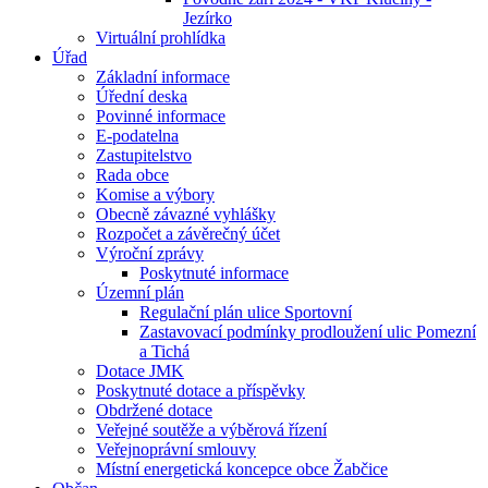
Jezírko
Virtuální prohlídka
Úřad
Základní informace
Úřední deska
Povinné informace
E-podatelna
Zastupitelstvo
Rada obce
Komise a výbory
Obecně závazné vyhlášky
Rozpočet a závěrečný účet
Výroční zprávy
Poskytnuté informace
Územní plán
Regulační plán ulice Sportovní
Zastavovací podmínky prodloužení ulic Pomezní
a Tichá
Dotace JMK
Poskytnuté dotace a příspěvky
Obdržené dotace
Veřejné soutěže a výběrová řízení
Veřejnoprávní smlouvy
Místní energetická koncepce obce Žabčice