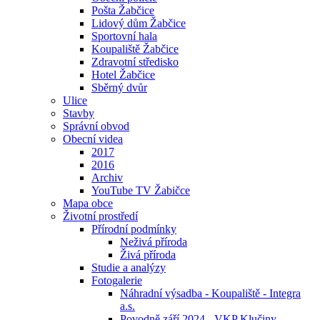
Pošta Žabčice
Lidový dům Žabčice
Sportovní hala
Koupaliště Žabčice
Zdravotní středisko
Hotel Žabčice
Sběrný dvůr
Ulice
Stavby
Správní obvod
Obecní videa
2017
2016
Archiv
YouTube TV Žabičce
Mapa obce
Životní prostředí
Přírodní podmínky
Neživá příroda
Živá příroda
Studie a analýzy
Fotogalerie
Náhradní výsadba - Koupaliště - Integra
a.s.
Povodně září 2024 - VKP Klučiny -