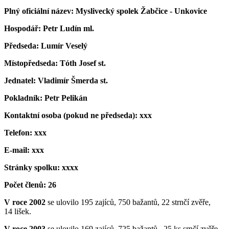
Plný oficiální název: Myslivecký spolek Žabčice - Unkovice
Hospodář: Petr Ludín ml.
Předseda: Lumír Veselý
Místopředseda: Tóth Josef st.
Jednatel: Vladimír Šmerda st.
Pokladník: Petr Pelikán
Kontaktní osoba (pokud ne předseda): xxx
Telefon: xxx
E-mail: xxx
Stránky spolku: xxxx
Počet členů: 26
V roce 2002
se ulovilo 195 zajíců, 750 bažantů, 22 strnčí zvěře,
14 lišek.
V roce 2003
se ulovilo 169 zajíců, 725 bažantů, 25 ks srnčí zvěře,