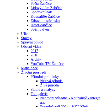
Pošta Žabčice
Lidový dům Žabčice
Sportovní hala
Koupaliště Žabčice
Zdravotní středisko
Hotel Žabčice
Sběrný dvůr
Ulice
Stavby
Správní obvod
Obecní videa
2017
2016
Archiv
YouTube TV Žabičce
Mapa obce
Životní prostředí
Přírodní podmínky
Neživá příroda
Živá příroda
Studie a analýzy
Fotogalerie
Náhradní výsadba - Koupaliště - Integra
a.s.
Povodně září 2024 - VKP Klučiny -