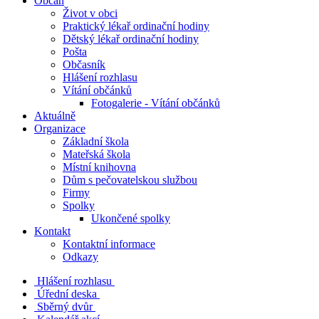
Občan
Život v obci
Praktický lékař ordinační hodiny
Dětský lékař ordinační hodiny
Pošta
Občasník
Hlášení rozhlasu
Vítání občánků
Fotogalerie - Vítání občánků
Aktuálně
Organizace
Základní škola
Mateřská škola
Místní knihovna
Dům s pečovatelskou službou
Firmy
Spolky
Ukončené spolky
Kontakt
Kontaktní informace
Odkazy
Hlášení rozhlasu
Úřední deska
Sběrný dvůr