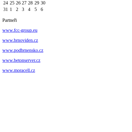
24
25
26
27
28
29
30
31
1
2
3
4
5
6
Partneři
www.fcc-group.eu
www.brnoviden.cz
www.podbrnensko.cz
www.betonserver.cz
www.moracell.cz