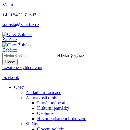
Menu
+420 547 231 602
starosta@zabcice.cz
Žabčice
Žabčice
Hledaný výraz
Hledat
rozšířené vyhledávání
facebook
Obec
Základní informace
Zajímavosti o obci
Pamětihodnosti
Kulturní památky
Osobnosti
Historie písmem i obrazem
Služby
Obecní policie