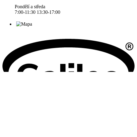
Pondělí a středa
7:00-11:30 13:30-17:00
Oficiální stránky obce Žabčice © 2026
Provozovatel
Galileo Corporation s.r.o.
Poslední aktualizace: 7. 8. 2026