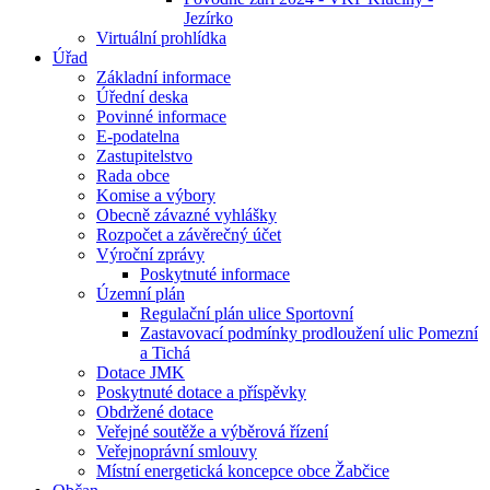
Jezírko
Virtuální prohlídka
Úřad
Základní informace
Úřední deska
Povinné informace
E-podatelna
Zastupitelstvo
Rada obce
Komise a výbory
Obecně závazné vyhlášky
Rozpočet a závěrečný účet
Výroční zprávy
Poskytnuté informace
Územní plán
Regulační plán ulice Sportovní
Zastavovací podmínky prodloužení ulic Pomezní
a Tichá
Dotace JMK
Poskytnuté dotace a příspěvky
Obdržené dotace
Veřejné soutěže a výběrová řízení
Veřejnoprávní smlouvy
Místní energetická koncepce obce Žabčice