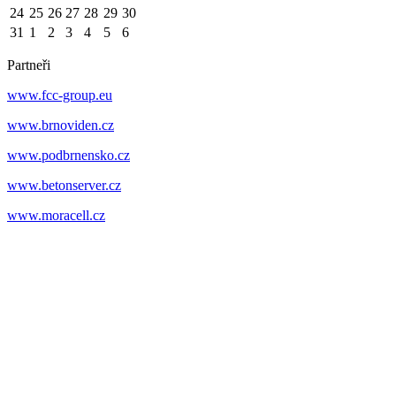
24
25
26
27
28
29
30
31
1
2
3
4
5
6
Partneři
www.fcc-group.eu
www.brnoviden.cz
www.podbrnensko.cz
www.betonserver.cz
www.moracell.cz