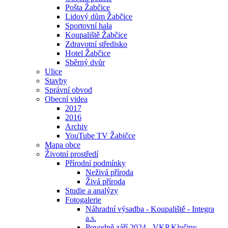
Pošta Žabčice
Lidový dům Žabčice
Sportovní hala
Koupaliště Žabčice
Zdravotní středisko
Hotel Žabčice
Sběrný dvůr
Ulice
Stavby
Správní obvod
Obecní videa
2017
2016
Archiv
YouTube TV Žabičce
Mapa obce
Životní prostředí
Přírodní podmínky
Neživá příroda
Živá příroda
Studie a analýzy
Fotogalerie
Náhradní výsadba - Koupaliště - Integra
a.s.
Povodně září 2024 - VKP Klučiny -