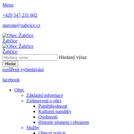
Menu
+420 547 231 602
starosta@zabcice.cz
Žabčice
Žabčice
Hledaný výraz
Hledat
rozšířené vyhledávání
facebook
Obec
Základní informace
Zajímavosti o obci
Pamětihodnosti
Kulturní památky
Osobnosti
Historie písmem i obrazem
Služby
Obecní policie