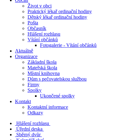
Občan
Život v obci
Praktický lékař ordinační hodiny
Dětský lékař ordinační hodiny
Pošta
Občasník
Hlášení rozhlasu
Vítání občánků
Fotogalerie - Vítání občánků
Aktuálně
Organizace
Základní škola
Mateřská škola
Místní knihovna
Dům s pečovatelskou službou
Firmy
Spolky
Ukončené spolky
Kontakt
Kontaktní informace
Odkazy
Hlášení rozhlasu
Úřední deska
Sběrný dvůr