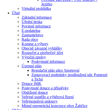
Jezírko
Virtuální prohlídka
Úřad
Základní informace
Úřední deska
Povinné informace
E-podatelna
Zastupitelstvo
Rada obce
Komise a výbory
Obecně závazné vyhlášky
Rozpočet a závěrečný účet
Výroční zprávy
Poskytnuté informace
Územní plán
Regulační plán ulice Sportovní
Zastavovací podmínky prodloužení ulic Pomezní
a Tichá
Dotace JMK
Poskytnuté dotace a příspěvky
Obdržené dotace
Veřejné soutěže a výběrová řízení
Veřejnoprávní smlouvy
Místní energetická koncepce obce Žabčice