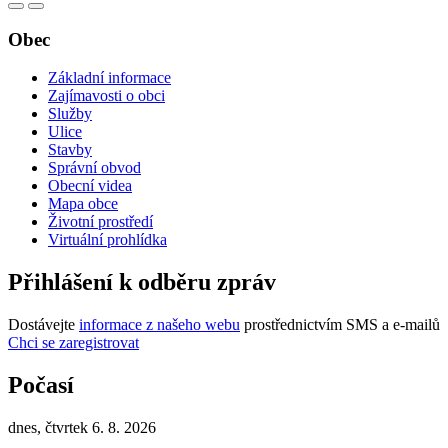
Obec
Základní informace
Zajímavosti o obci
Služby
Ulice
Stavby
Správní obvod
Obecní videa
Mapa obce
Životní prostředí
Virtuální prohlídka
Přihlášení k odběru zpráv
Dostávejte
informace z našeho webu
prostřednictvím SMS a e-mailů
Chci se zaregistrovat
Počasí
dnes, čtvrtek 6. 8. 2026