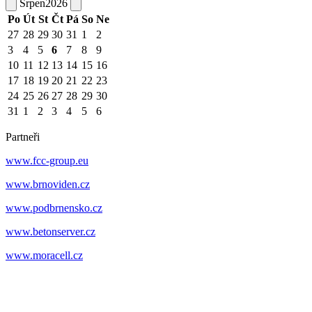
Srpen
2026
Po
Út
St
Čt
Pá
So
Ne
27
28
29
30
31
1
2
3
4
5
6
7
8
9
10
11
12
13
14
15
16
17
18
19
20
21
22
23
24
25
26
27
28
29
30
31
1
2
3
4
5
6
Partneři
www.fcc-group.eu
www.brnoviden.cz
www.podbrnensko.cz
www.betonserver.cz
www.moracell.cz