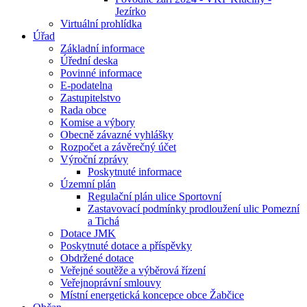
Jezírko
Virtuální prohlídka
Úřad
Základní informace
Úřední deska
Povinné informace
E-podatelna
Zastupitelstvo
Rada obce
Komise a výbory
Obecně závazné vyhlášky
Rozpočet a závěrečný účet
Výroční zprávy
Poskytnuté informace
Územní plán
Regulační plán ulice Sportovní
Zastavovací podmínky prodloužení ulic Pomezní
a Tichá
Dotace JMK
Poskytnuté dotace a příspěvky
Obdržené dotace
Veřejné soutěže a výběrová řízení
Veřejnoprávní smlouvy
Místní energetická koncepce obce Žabčice