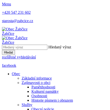
Menu
+420 547 231 602
starosta@zabcice.cz
Žabčice
Žabčice
Hledaný výraz
Hledat
rozšířené vyhledávání
facebook
Obec
Základní informace
Zajímavosti o obci
Pamětihodnosti
Kulturní památky
Osobnosti
Historie písmem i obrazem
Služby
Obecní policie