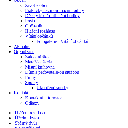
Občan
Život v obci
Praktický lékař ordinační hodiny
Dětský lékař ordinační hodiny
Pošta
Občasník
Hlášení rozhlasu
Vítání občánků
Fotogalerie - Vítání občánků
Aktuálně
Organizace
Základní škola
Mateřská škola
Místní knihovna
Dům s pečovatelskou službou
Firmy
Spolky
Ukončené spolky
Kontakt
Kontaktní informace
Odkazy
Hlášení rozhlasu
Úřední deska
Sběrný dvůr