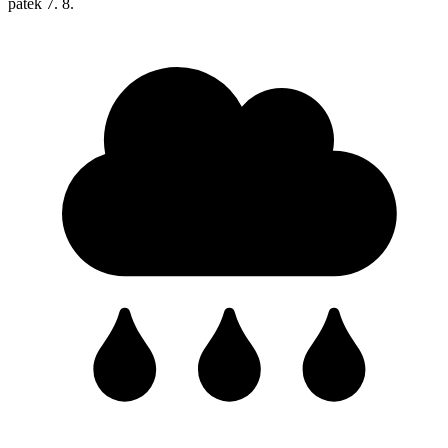
pátek
7. 8.