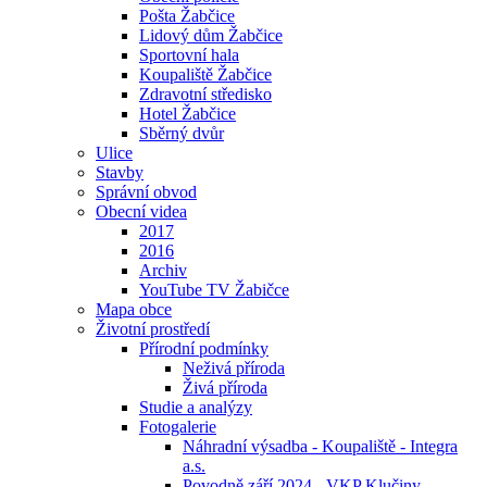
Pošta Žabčice
Lidový dům Žabčice
Sportovní hala
Koupaliště Žabčice
Zdravotní středisko
Hotel Žabčice
Sběrný dvůr
Ulice
Stavby
Správní obvod
Obecní videa
2017
2016
Archiv
YouTube TV Žabičce
Mapa obce
Životní prostředí
Přírodní podmínky
Neživá příroda
Živá příroda
Studie a analýzy
Fotogalerie
Náhradní výsadba - Koupaliště - Integra
a.s.
Povodně září 2024 - VKP Klučiny -