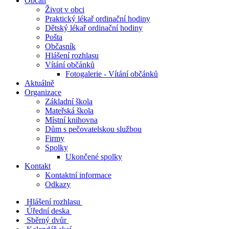
Občan
Život v obci
Praktický lékař ordinační hodiny
Dětský lékař ordinační hodiny
Pošta
Občasník
Hlášení rozhlasu
Vítání občánků
Fotogalerie - Vítání občánků
Aktuálně
Organizace
Základní škola
Mateřská škola
Místní knihovna
Dům s pečovatelskou službou
Firmy
Spolky
Ukončené spolky
Kontakt
Kontaktní informace
Odkazy
Hlášení rozhlasu
Úřední deska
Sběrný dvůr