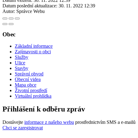
Datum vložení:
30. 11. 2022 12:39
Datum poslední aktualizace:
30. 11. 2022 12:39
Autor:
Správce Webu
Obec
Základní informace
Zajímavosti o obci
Služby
Ulice
Stavby
Správní obvod
Obecní videa
Mapa obce
Životní prostředí
Virtuální prohlídka
Přihlášení k odběru zpráv
Dostávejte
informace z našeho webu
prostřednictvím SMS a e-mailů
Chci se zaregistrovat