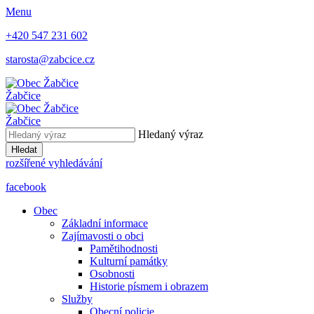
Menu
+420 547 231 602
starosta@zabcice.cz
Žabčice
Žabčice
Hledaný výraz
Hledat
rozšířené vyhledávání
facebook
Obec
Základní informace
Zajímavosti o obci
Pamětihodnosti
Kulturní památky
Osobnosti
Historie písmem i obrazem
Služby
Obecní policie