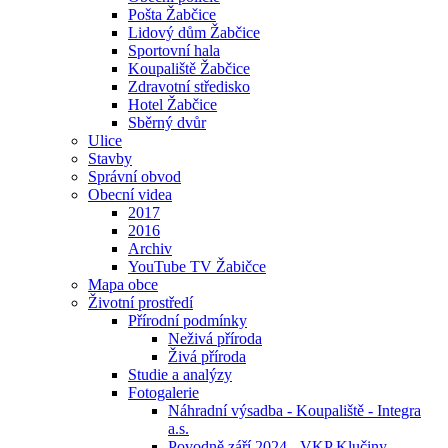
Pošta Žabčice
Lidový dům Žabčice
Sportovní hala
Koupaliště Žabčice
Zdravotní středisko
Hotel Žabčice
Sběrný dvůr
Ulice
Stavby
Správní obvod
Obecní videa
2017
2016
Archiv
YouTube TV Žabičce
Mapa obce
Životní prostředí
Přírodní podmínky
Neživá příroda
Živá příroda
Studie a analýzy
Fotogalerie
Náhradní výsadba - Koupaliště - Integra
a.s.
Povodně září 2024 - VKP Klučiny -