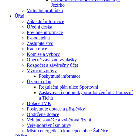
Jezírko
Virtuální prohlídka
Úřad
Základní informace
Úřední deska
Povinné informace
E-podatelna
Zastupitelstvo
Rada obce
Komise a výbory
Obecně závazné vyhlášky
Rozpočet a závěrečný účet
Výroční zprávy
Poskytnuté informace
Územní plán
Regulační plán ulice Sportovní
Zastavovací podmínky prodloužení ulic Pomezní
a Tichá
Dotace JMK
Poskytnuté dotace a příspěvky
Obdržené dotace
Veřejné soutěže a výběrová řízení
Veřejnoprávní smlouvy
Místní energetická koncepce obce Žabčice