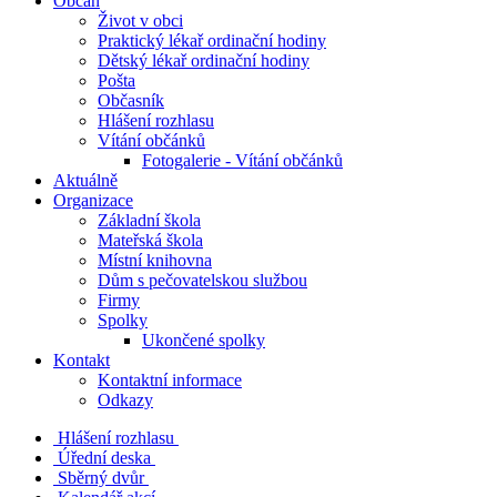
Občan
Život v obci
Praktický lékař ordinační hodiny
Dětský lékař ordinační hodiny
Pošta
Občasník
Hlášení rozhlasu
Vítání občánků
Fotogalerie - Vítání občánků
Aktuálně
Organizace
Základní škola
Mateřská škola
Místní knihovna
Dům s pečovatelskou službou
Firmy
Spolky
Ukončené spolky
Kontakt
Kontaktní informace
Odkazy
Hlášení rozhlasu
Úřední deska
Sběrný dvůr