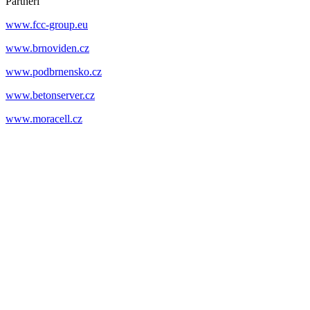
Partneři
www.fcc-group.eu
www.brnoviden.cz
www.podbrnensko.cz
www.betonserver.cz
www.moracell.cz