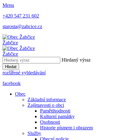
Menu
+420 547 231 602
starosta@zabcice.cz
Žabčice
Žabčice
Hledaný výraz
Hledat
rozšířené vyhledávání
facebook
Obec
Základní informace
Zajímavosti o obci
Pamětihodnosti
Kulturní památky
Osobnosti
Historie písmem i obrazem
Služby
Obecní policie