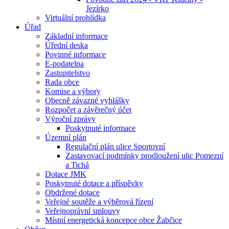
Jezírko
Virtuální prohlídka
Úřad
Základní informace
Úřední deska
Povinné informace
E-podatelna
Zastupitelstvo
Rada obce
Komise a výbory
Obecně závazné vyhlášky
Rozpočet a závěrečný účet
Výroční zprávy
Poskytnuté informace
Územní plán
Regulační plán ulice Sportovní
Zastavovací podmínky prodloužení ulic Pomezní
a Tichá
Dotace JMK
Poskytnuté dotace a příspěvky
Obdržené dotace
Veřejné soutěže a výběrová řízení
Veřejnoprávní smlouvy
Místní energetická koncepce obce Žabčice