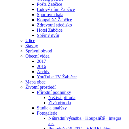
Pošta Žabčice
Lidový dům Žabčice
Sportovní hala
Koupaliště Žabčice
Zdravotní středisko
Hotel Žabčice
Sběrný dvůr
Ulice
Stavby
Správní obvod
Obecní videa
2017
2016
Archiv
YouTube TV Žabičce
Mapa obce
Životní prostředí
Přírodní podmínky
Neživá příroda
Živá příroda
Studie a analýzy
Fotogalerie
Náhradní výsadba - Koupaliště - Integra
a.s.
Povodně září 2024 - VKP Klučiny -