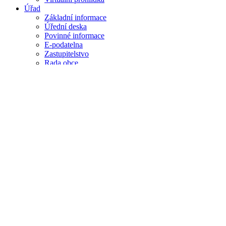
Úřad
Základní informace
Úřední deska
Povinné informace
E-podatelna
Zastupitelstvo
Rada obce
Komise a výbory
Obecně závazné vyhlášky
Rozpočet a závěrečný účet
Výroční zprávy
Poskytnuté informace
Územní plán
Regulační plán ulice Sportovní
Zastavovací podmínky prodloužení ulic Pomezní a
Dotace JMK
Poskytnuté dotace a příspěvky
Obdržené dotace
Veřejné soutěže a výběrová řízení
Veřejnoprávní smlouvy
Místní energetická koncepce obce Žabčice
Občan
Život v obci
Praktický lékař ordinační hodiny