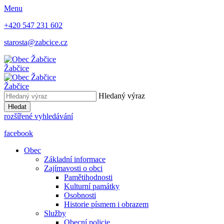
Menu
+420 547 231 602
starosta@zabcice.cz
Žabčice
Žabčice
Hledaný výraz
Hledat
rozšířené vyhledávání
facebook
Obec
Základní informace
Zajímavosti o obci
Pamětihodnosti
Kulturní památky
Osobnosti
Historie písmem i obrazem
Služby
Obecní policie