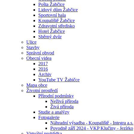
Pošta Žabčice
Lidový dům Žabčice
Sportovní hala
Koupaliště Žabčice
Zdravotní středisko
Hotel Žabčice
Sběrný dvůr
Ulice
Stavby
Správní obvod
Obecní videa
2017
2016
Archiv
YouTube TV Žabičce
Mapa obce
Životní prostředí
Přírodní podmínky
Neživá příroda
Živá příroda
Studie a analýzy
Fotogalerie
Náhradní výsadba - Koupaliště - Integra a.s.
Povodně září 2024 - VKP Klučiny - Jezírko
Virtuální prohlídka