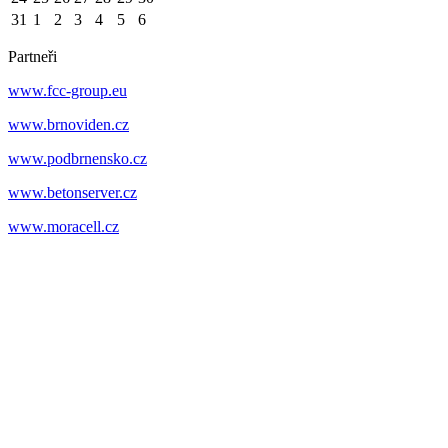
31
1
2
3
4
5
6
Partneři
www.fcc-group.eu
www.brnoviden.cz
www.podbrnensko.cz
www.betonserver.cz
www.moracell.cz