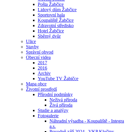
Pošta Žabčice
Lidový dům Žabčice
Sportovní hala
Koupaliště Žabčice
Zdravotní středisko
Hotel Žabčice
Sběrný dvůr
Ulice
Stavby
Správní obvod
Obecní videa
2017
2016
Archiv
YouTube TV Žabičce
Mapa obce
Životní prostředí
Přírodní podmínky
Neživá příroda
Živá příroda
Studie a analýzy
Fotogalerie
Náhradní výsadba - Koupaliště - Integra
a.s.
Povodně září 2024 - VKP Klučiny -