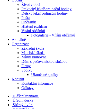
Občan
Život v obci
Praktický lékař ordinační hodiny
Dětský lékař ordinační hodiny
Pošta
Občasník
Hlášení rozhlasu
Vítání občánků
Fotogalerie - Vítání občánků
Aktuálně
Organizace
Základní škola
Mateřská škola
Místní knihovna
Dům s pečovatelskou službou
Firmy
Spolky
Ukončené spolky
Kontakt
Kontaktní informace
Odkazy
Hlášení rozhlasu
Úřední deska
Sběrný dvůr