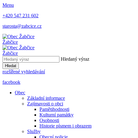
Menu
+420 547 231 602
starosta@zabcice.cz
Žabčice
Žabčice
Hledaný výraz
Hledat
rozšířené vyhledávání
facebook
Obec
Základní informace
Zajímavosti o obci
Pamětihodnosti
Kulturní památky
Osobnosti
Historie písmem i obrazem
Služby
Obecní policie