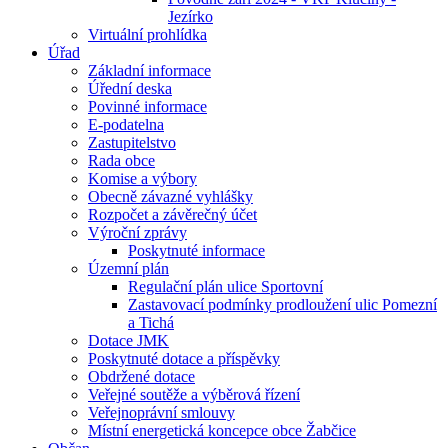
Jezírko
Virtuální prohlídka
Úřad
Základní informace
Úřední deska
Povinné informace
E-podatelna
Zastupitelstvo
Rada obce
Komise a výbory
Obecně závazné vyhlášky
Rozpočet a závěrečný účet
Výroční zprávy
Poskytnuté informace
Územní plán
Regulační plán ulice Sportovní
Zastavovací podmínky prodloužení ulic Pomezní
a Tichá
Dotace JMK
Poskytnuté dotace a příspěvky
Obdržené dotace
Veřejné soutěže a výběrová řízení
Veřejnoprávní smlouvy
Místní energetická koncepce obce Žabčice