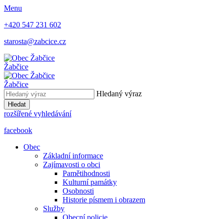
Menu
+420 547 231 602
starosta@zabcice.cz
Žabčice
Žabčice
Hledaný výraz
Hledat
rozšířené vyhledávání
facebook
Obec
Základní informace
Zajímavosti o obci
Pamětihodnosti
Kulturní památky
Osobnosti
Historie písmem i obrazem
Služby
Obecní policie