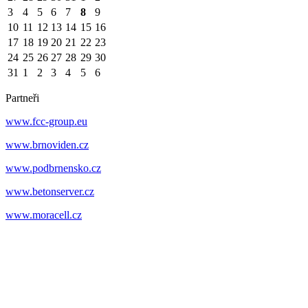
3
4
5
6
7
8
9
10
11
12
13
14
15
16
17
18
19
20
21
22
23
24
25
26
27
28
29
30
31
1
2
3
4
5
6
Partneři
www.fcc-group.eu
www.brnoviden.cz
www.podbrnensko.cz
www.betonserver.cz
www.moracell.cz