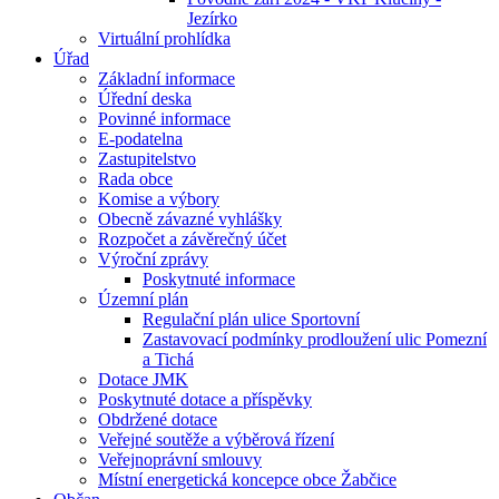
Jezírko
Virtuální prohlídka
Úřad
Základní informace
Úřední deska
Povinné informace
E-podatelna
Zastupitelstvo
Rada obce
Komise a výbory
Obecně závazné vyhlášky
Rozpočet a závěrečný účet
Výroční zprávy
Poskytnuté informace
Územní plán
Regulační plán ulice Sportovní
Zastavovací podmínky prodloužení ulic Pomezní
a Tichá
Dotace JMK
Poskytnuté dotace a příspěvky
Obdržené dotace
Veřejné soutěže a výběrová řízení
Veřejnoprávní smlouvy
Místní energetická koncepce obce Žabčice