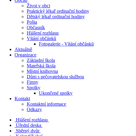
Občan
Život v obci
Praktický lékař ordinační hodiny
Dětský lékař ordinační hodiny
Pošta
Občasník
Hlášení rozhlasu
Vítání občánků
Fotogalerie - Vítání občánků
Aktuálně
Organizace
Základní škola
Mateřská škola
Místní knihovna
Dům s pečovatelskou službou
Firmy
Spolky
Ukončené spolky
Kontakt
Kontaktní informace
Odkazy
Hlášení rozhlasu
Úřední deska
Sběrný dvůr