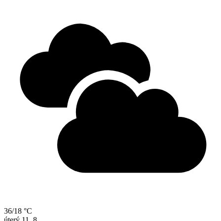
36/18 °C
úterý
11. 8.