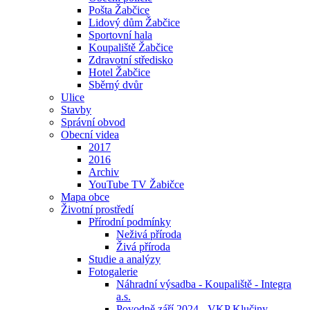
Pošta Žabčice
Lidový dům Žabčice
Sportovní hala
Koupaliště Žabčice
Zdravotní středisko
Hotel Žabčice
Sběrný dvůr
Ulice
Stavby
Správní obvod
Obecní videa
2017
2016
Archiv
YouTube TV Žabičce
Mapa obce
Životní prostředí
Přírodní podmínky
Neživá příroda
Živá příroda
Studie a analýzy
Fotogalerie
Náhradní výsadba - Koupaliště - Integra
a.s.
Povodně září 2024 - VKP Klučiny -