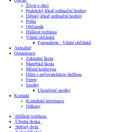
Občan
Život v obci
Praktický lékař ordinační hodiny
Dětský lékař ordinační hodiny
Pošta
Občasník
Hlášení rozhlasu
Vítání občánků
Fotogalerie - Vítání občánků
Aktuálně
Organizace
Základní škola
Mateřská škola
Místní knihovna
Dům s pečovatelskou službou
Firmy
Spolky
Ukončené spolky
Kontakt
Kontaktní informace
Odkazy
Hlášení rozhlasu
Úřední deska
Sběrný dvůr