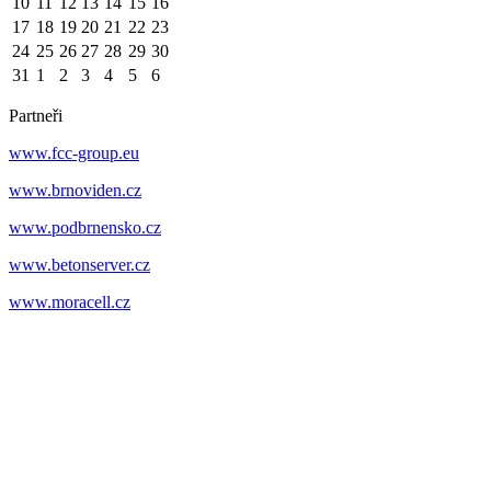
10
11
12
13
14
15
16
17
18
19
20
21
22
23
24
25
26
27
28
29
30
31
1
2
3
4
5
6
Partneři
www.fcc-group.eu
www.brnoviden.cz
www.podbrnensko.cz
www.betonserver.cz
www.moracell.cz