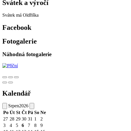
Svátek a výročí
Svátek má
Oldřiška
Facebook
Fotogalerie
Náhodná fotogalerie
Kalendář
Srpen
2026
Po
Út
St
Čt
Pá
So
Ne
27
28
29
30
31
1
2
3
4
5
6
7
8
9