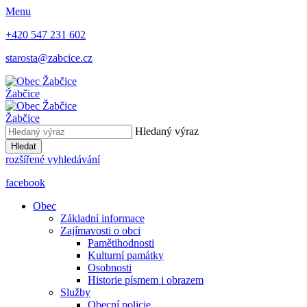
Menu
+420 547 231 602
starosta@zabcice.cz
Žabčice
Žabčice
Hledaný výraz
Hledat
rozšířené vyhledávání
facebook
Obec
Základní informace
Zajímavosti o obci
Pamětihodnosti
Kulturní památky
Osobnosti
Historie písmem i obrazem
Služby
Obecní policie