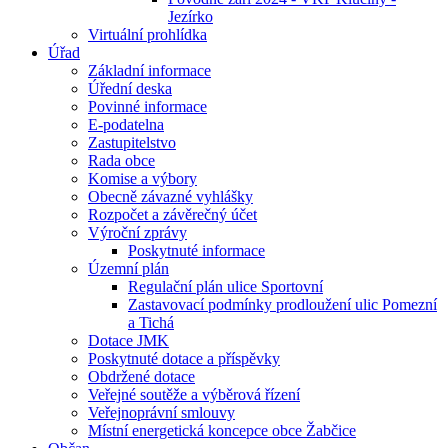
Jezírko
Virtuální prohlídka
Úřad
Základní informace
Úřední deska
Povinné informace
E-podatelna
Zastupitelstvo
Rada obce
Komise a výbory
Obecně závazné vyhlášky
Rozpočet a závěrečný účet
Výroční zprávy
Poskytnuté informace
Územní plán
Regulační plán ulice Sportovní
Zastavovací podmínky prodloužení ulic Pomezní
a Tichá
Dotace JMK
Poskytnuté dotace a příspěvky
Obdržené dotace
Veřejné soutěže a výběrová řízení
Veřejnoprávní smlouvy
Místní energetická koncepce obce Žabčice