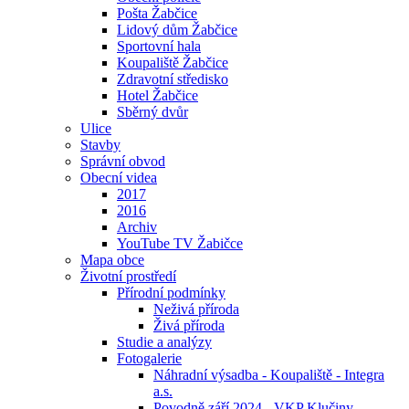
Pošta Žabčice
Lidový dům Žabčice
Sportovní hala
Koupaliště Žabčice
Zdravotní středisko
Hotel Žabčice
Sběrný dvůr
Ulice
Stavby
Správní obvod
Obecní videa
2017
2016
Archiv
YouTube TV Žabičce
Mapa obce
Životní prostředí
Přírodní podmínky
Neživá příroda
Živá příroda
Studie a analýzy
Fotogalerie
Náhradní výsadba - Koupaliště - Integra
a.s.
Povodně září 2024 - VKP Klučiny -