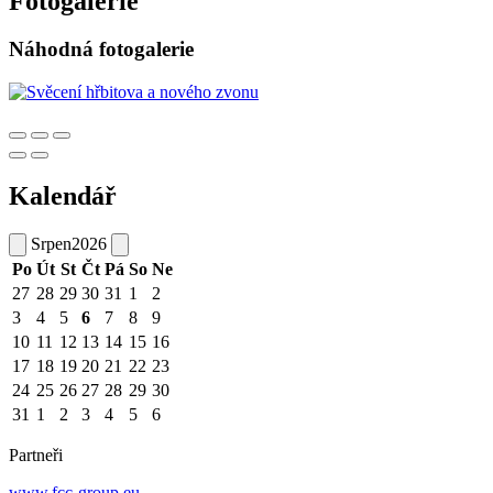
Fotogalerie
Náhodná fotogalerie
Kalendář
Srpen
2026
Po
Út
St
Čt
Pá
So
Ne
27
28
29
30
31
1
2
3
4
5
6
7
8
9
10
11
12
13
14
15
16
17
18
19
20
21
22
23
24
25
26
27
28
29
30
31
1
2
3
4
5
6
Partneři
www.fcc-group.eu