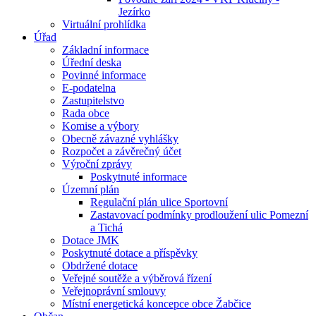
Jezírko
Virtuální prohlídka
Úřad
Základní informace
Úřední deska
Povinné informace
E-podatelna
Zastupitelstvo
Rada obce
Komise a výbory
Obecně závazné vyhlášky
Rozpočet a závěrečný účet
Výroční zprávy
Poskytnuté informace
Územní plán
Regulační plán ulice Sportovní
Zastavovací podmínky prodloužení ulic Pomezní
a Tichá
Dotace JMK
Poskytnuté dotace a příspěvky
Obdržené dotace
Veřejné soutěže a výběrová řízení
Veřejnoprávní smlouvy
Místní energetická koncepce obce Žabčice