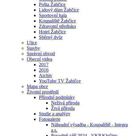
Pošta Žabčice
Lidový dům Žabčice
Sportovní hala
Koupaliště Žabčice
Zdravotní středisko
Hotel Žabčice
Sběrný dvůr
Ulice
Stavby
Správní obvod
Obecní videa
2017
2016
Archiv
YouTube TV Žabičce
Mapa obce
Životní prostředí
Přírodní podmínky
Neživá příroda
Živá příroda
Studie a analýzy
Fotogalerie
Náhradní výsadba - Koupaliště - Integra
a.s.
Povodně září 2024 - VKP Klučiny -