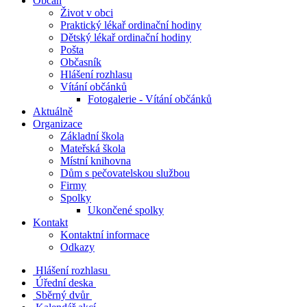
Občan
Život v obci
Praktický lékař ordinační hodiny
Dětský lékař ordinační hodiny
Pošta
Občasník
Hlášení rozhlasu
Vítání občánků
Fotogalerie - Vítání občánků
Aktuálně
Organizace
Základní škola
Mateřská škola
Místní knihovna
Dům s pečovatelskou službou
Firmy
Spolky
Ukončené spolky
Kontakt
Kontaktní informace
Odkazy
Hlášení rozhlasu
Úřední deska
Sběrný dvůr