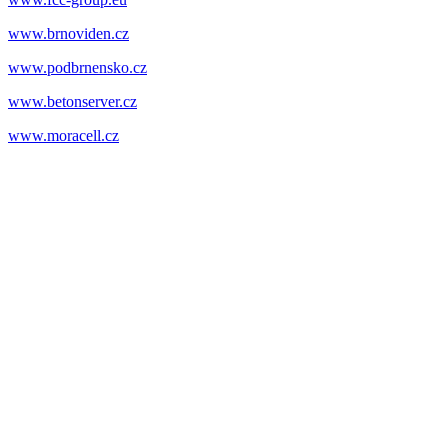
www.brnoviden.cz
www.podbrnensko.cz
www.betonserver.cz
www.moracell.cz