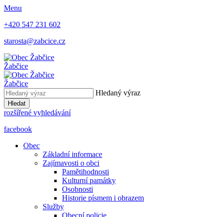
Menu
+420 547 231 602
starosta@zabcice.cz
Žabčice
Žabčice
Hledaný výraz
Hledat
rozšířené vyhledávání
facebook
Obec
Základní informace
Zajímavosti o obci
Pamětihodnosti
Kulturní památky
Osobnosti
Historie písmem i obrazem
Služby
Obecní policie