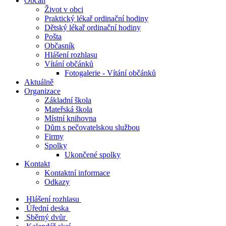
Občan
Život v obci
Praktický lékař ordinační hodiny
Dětský lékař ordinační hodiny
Pošta
Občasník
Hlášení rozhlasu
Vítání občánků
Fotogalerie - Vítání občánků
Aktuálně
Organizace
Základní škola
Mateřská škola
Místní knihovna
Dům s pečovatelskou službou
Firmy
Spolky
Ukončené spolky
Kontakt
Kontaktní informace
Odkazy
Hlášení rozhlasu
Úřední deska
Sběrný dvůr