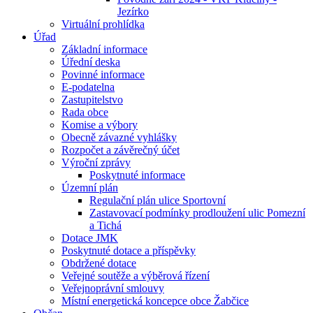
Jezírko
Virtuální prohlídka
Úřad
Základní informace
Úřední deska
Povinné informace
E-podatelna
Zastupitelstvo
Rada obce
Komise a výbory
Obecně závazné vyhlášky
Rozpočet a závěrečný účet
Výroční zprávy
Poskytnuté informace
Územní plán
Regulační plán ulice Sportovní
Zastavovací podmínky prodloužení ulic Pomezní
a Tichá
Dotace JMK
Poskytnuté dotace a příspěvky
Obdržené dotace
Veřejné soutěže a výběrová řízení
Veřejnoprávní smlouvy
Místní energetická koncepce obce Žabčice