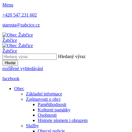
Menu
+420 547 231 602
starosta@zabcice.cz
Žabčice
Žabčice
Hledaný výraz
Hledat
rozšířené vyhledávání
facebook
Obec
Základní informace
Zajímavosti o obci
Pamětihodnosti
Kulturní památky
Osobnosti
Historie písmem i obrazem
Služby
Obecní policie