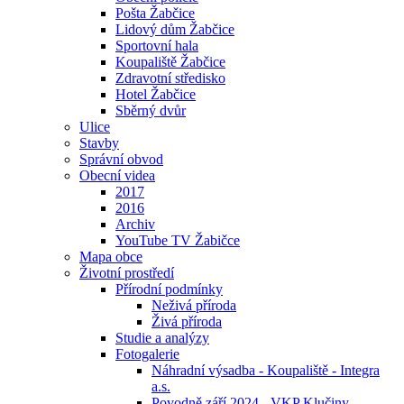
Pošta Žabčice
Lidový dům Žabčice
Sportovní hala
Koupaliště Žabčice
Zdravotní středisko
Hotel Žabčice
Sběrný dvůr
Ulice
Stavby
Správní obvod
Obecní videa
2017
2016
Archiv
YouTube TV Žabičce
Mapa obce
Životní prostředí
Přírodní podmínky
Neživá příroda
Živá příroda
Studie a analýzy
Fotogalerie
Náhradní výsadba - Koupaliště - Integra
a.s.
Povodně září 2024 - VKP Klučiny -