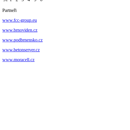
Partneři
www.fcc-group.eu
www.brnoviden.cz
www.podbrnensko.cz
www.betonserver.cz
www.moracell.cz