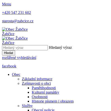
Menu
+420 547 231 602
starosta@zabcice.cz
Žabčice
Žabčice
Hledaný výraz
Hledat
rozšířené vyhledávání
facebook
Obec
Základní informace
Zajímavosti o obci
Pamětihodnosti
Kulturní památky
Osobnosti
Historie písmem i obrazem
Služby
Obecní policie