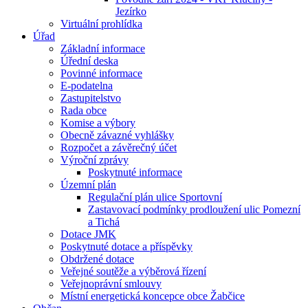
Jezírko
Virtuální prohlídka
Úřad
Základní informace
Úřední deska
Povinné informace
E-podatelna
Zastupitelstvo
Rada obce
Komise a výbory
Obecně závazné vyhlášky
Rozpočet a závěrečný účet
Výroční zprávy
Poskytnuté informace
Územní plán
Regulační plán ulice Sportovní
Zastavovací podmínky prodloužení ulic Pomezní
a Tichá
Dotace JMK
Poskytnuté dotace a příspěvky
Obdržené dotace
Veřejné soutěže a výběrová řízení
Veřejnoprávní smlouvy
Místní energetická koncepce obce Žabčice