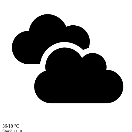
36/18 °C
úterý
11. 8.