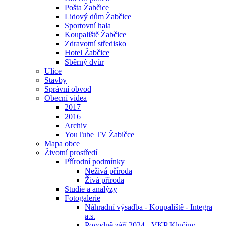
Pošta Žabčice
Lidový dům Žabčice
Sportovní hala
Koupaliště Žabčice
Zdravotní středisko
Hotel Žabčice
Sběrný dvůr
Ulice
Stavby
Správní obvod
Obecní videa
2017
2016
Archiv
YouTube TV Žabičce
Mapa obce
Životní prostředí
Přírodní podmínky
Neživá příroda
Živá příroda
Studie a analýzy
Fotogalerie
Náhradní výsadba - Koupaliště - Integra
a.s.
Povodně září 2024 - VKP Klučiny -