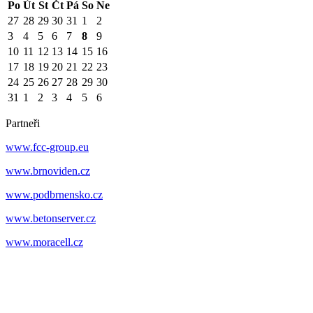
Po
Út
St
Čt
Pá
So
Ne
27
28
29
30
31
1
2
3
4
5
6
7
8
9
10
11
12
13
14
15
16
17
18
19
20
21
22
23
24
25
26
27
28
29
30
31
1
2
3
4
5
6
Partneři
www.fcc-group.eu
www.brnoviden.cz
www.podbrnensko.cz
www.betonserver.cz
www.moracell.cz