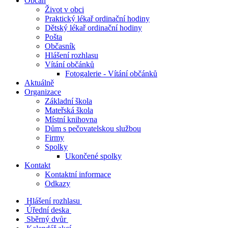
Občan
Život v obci
Praktický lékař ordinační hodiny
Dětský lékař ordinační hodiny
Pošta
Občasník
Hlášení rozhlasu
Vítání občánků
Fotogalerie - Vítání občánků
Aktuálně
Organizace
Základní škola
Mateřská škola
Místní knihovna
Dům s pečovatelskou službou
Firmy
Spolky
Ukončené spolky
Kontakt
Kontaktní informace
Odkazy
Hlášení rozhlasu
Úřední deska
Sběrný dvůr