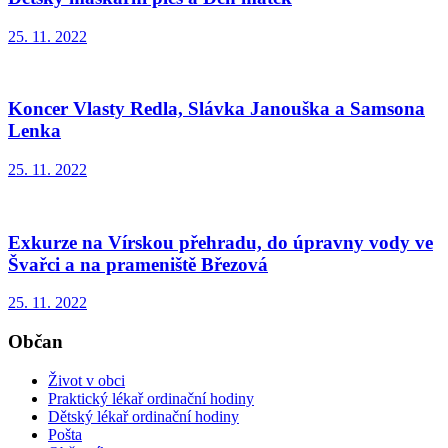
25. 11. 2022
Koncer Vlasty Redla, Slávka Janouška a Samsona
Lenka
25. 11. 2022
Exkurze na Vírskou přehradu, do úpravny vody ve
Švařci a na prameniště Březová
25. 11. 2022
Občan
Život v obci
Praktický lékař ordinační hodiny
Dětský lékař ordinační hodiny
Pošta