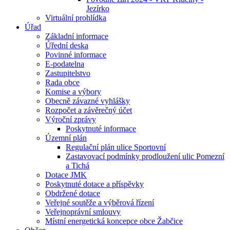
Jezírko
Virtuální prohlídka
Úřad
Základní informace
Úřední deska
Povinné informace
E-podatelna
Zastupitelstvo
Rada obce
Komise a výbory
Obecně závazné vyhlášky
Rozpočet a závěrečný účet
Výroční zprávy
Poskytnuté informace
Územní plán
Regulační plán ulice Sportovní
Zastavovací podmínky prodloužení ulic Pomezní
a Tichá
Dotace JMK
Poskytnuté dotace a příspěvky
Obdržené dotace
Veřejné soutěže a výběrová řízení
Veřejnoprávní smlouvy
Místní energetická koncepce obce Žabčice