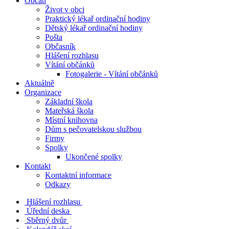
Občan
Život v obci
Praktický lékař ordinační hodiny
Dětský lékař ordinační hodiny
Pošta
Občasník
Hlášení rozhlasu
Vítání občánků
Fotogalerie - Vítání občánků
Aktuálně
Organizace
Základní škola
Mateřská škola
Místní knihovna
Dům s pečovatelskou službou
Firmy
Spolky
Ukončené spolky
Kontakt
Kontaktní informace
Odkazy
Hlášení rozhlasu
Úřední deska
Sběrný dvůr