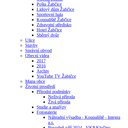
Pošta Žabčice
Lidový dům Žabčice
Sportovní hala
Koupaliště Žabčice
Zdravotní středisko
Hotel Žabčice
Sběrný dvůr
Ulice
Stavby
Správní obvod
Obecní videa
2017
2016
Archiv
YouTube TV Žabičce
Mapa obce
Životní prostředí
Přírodní podmínky
Neživá příroda
Živá příroda
Studie a analýzy
Fotogalerie
Náhradní výsadba - Koupaliště - Integra
a.s.
Povodně září 2024 - VKP Klučiny -