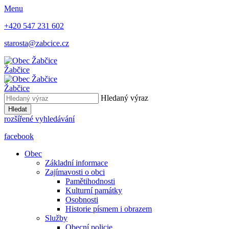
Menu
+420 547 231 602
starosta@zabcice.cz
Žabčice
Žabčice
Hledaný výraz
Hledat
rozšířené vyhledávání
facebook
Obec
Základní informace
Zajímavosti o obci
Pamětihodnosti
Kulturní památky
Osobnosti
Historie písmem i obrazem
Služby
Obecní policie