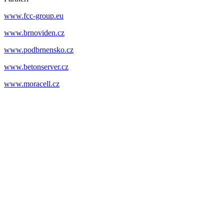
www.fcc-group.eu
www.brnoviden.cz
www.podbrnensko.cz
www.betonserver.cz
www.moracell.cz