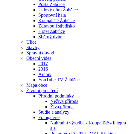
Pošta Žabčice
Lidový dům Žabčice
Sportovní hala
Koupaliště Žabčice
Zdravotní středisko
Hotel Žabčice
Sběrný dvůr
Ulice
Stavby
Správní obvod
Obecní videa
2017
2016
Archiv
YouTube TV Žabičce
Mapa obce
Životní prostředí
Přírodní podmínky
Neživá příroda
Živá příroda
Studie a analýzy
Fotogalerie
Náhradní výsadba - Koupaliště - Integra
a.s.
Povodně září 2024 - VKP Klučiny -