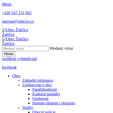
Menu
+420 547 231 602
starosta@zabcice.cz
Žabčice
Žabčice
Hledaný výraz
Hledat
rozšířené vyhledávání
facebook
Obec
Základní informace
Zajímavosti o obci
Pamětihodnosti
Kulturní památky
Osobnosti
Historie písmem i obrazem
Služby
Obecní policie