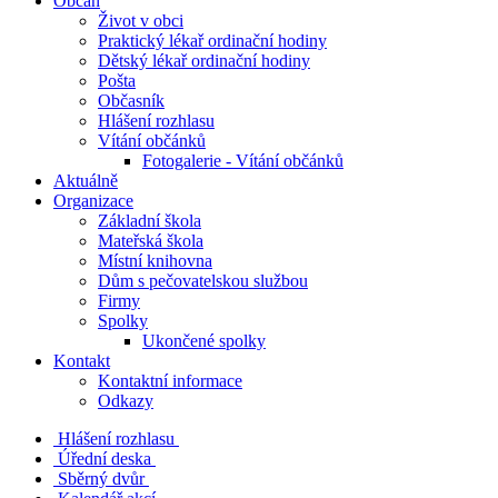
Občan
Život v obci
Praktický lékař ordinační hodiny
Dětský lékař ordinační hodiny
Pošta
Občasník
Hlášení rozhlasu
Vítání občánků
Fotogalerie - Vítání občánků
Aktuálně
Organizace
Základní škola
Mateřská škola
Místní knihovna
Dům s pečovatelskou službou
Firmy
Spolky
Ukončené spolky
Kontakt
Kontaktní informace
Odkazy
Hlášení rozhlasu
Úřední deska
Sběrný dvůr