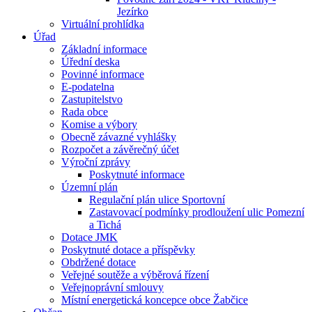
Jezírko
Virtuální prohlídka
Úřad
Základní informace
Úřední deska
Povinné informace
E-podatelna
Zastupitelstvo
Rada obce
Komise a výbory
Obecně závazné vyhlášky
Rozpočet a závěrečný účet
Výroční zprávy
Poskytnuté informace
Územní plán
Regulační plán ulice Sportovní
Zastavovací podmínky prodloužení ulic Pomezní
a Tichá
Dotace JMK
Poskytnuté dotace a příspěvky
Obdržené dotace
Veřejné soutěže a výběrová řízení
Veřejnoprávní smlouvy
Místní energetická koncepce obce Žabčice