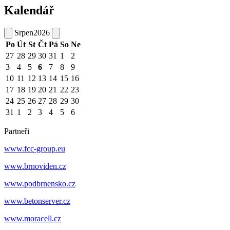
Kalendář
Srpen
2026
Po
Út
St
Čt
Pá
So
Ne
27
28
29
30
31
1
2
3
4
5
6
7
8
9
10
11
12
13
14
15
16
17
18
19
20
21
22
23
24
25
26
27
28
29
30
31
1
2
3
4
5
6
Partneři
www.fcc-group.eu
www.brnoviden.cz
www.podbrnensko.cz
www.betonserver.cz
www.moracell.cz