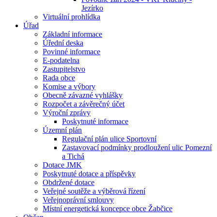
Jezírko
Virtuální prohlídka
Úřad
Základní informace
Úřední deska
Povinné informace
E-podatelna
Zastupitelstvo
Rada obce
Komise a výbory
Obecně závazné vyhlášky
Rozpočet a závěrečný účet
Výroční zprávy
Poskytnuté informace
Územní plán
Regulační plán ulice Sportovní
Zastavovací podmínky prodloužení ulic Pomezní
a Tichá
Dotace JMK
Poskytnuté dotace a příspěvky
Obdržené dotace
Veřejné soutěže a výběrová řízení
Veřejnoprávní smlouvy
Místní energetická koncepce obce Žabčice