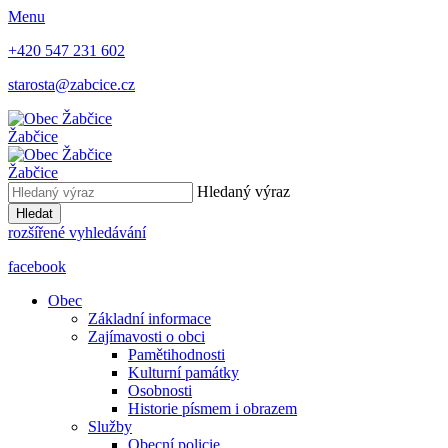
Menu
+420 547 231 602
starosta@zabcice.cz
Žabčice
Žabčice
Hledaný výraz
Hledat
rozšířené vyhledávání
facebook
Obec
Základní informace
Zajímavosti o obci
Pamětihodnosti
Kulturní památky
Osobnosti
Historie písmem i obrazem
Služby
Obecní policie