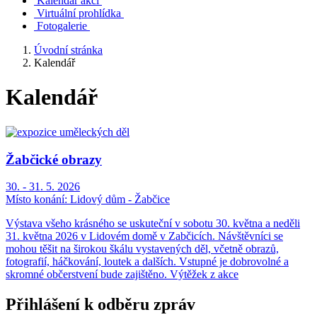
Kalendář akcí
Virtuální prohlídka
Fotogalerie
Úvodní stránka
Kalendář
Kalendář
Žabčické obrazy
30. - 31. 5. 2026
Místo konání:
Lidový dům - Žabčice
Výstava všeho krásného se uskuteční v sobotu 30. května a neděli
31. května 2026 v Lidovém domě v Zabčicích. Návštěvníci se
mohou těšit na širokou škálu vystavených děl, včetně obrazů,
fotografií, háčkování, loutek a dalších. Vstupné je dobrovolné a
skromné občerstvení bude zajištěno. Výtěžek z akce
Přihlášení k odběru zpráv