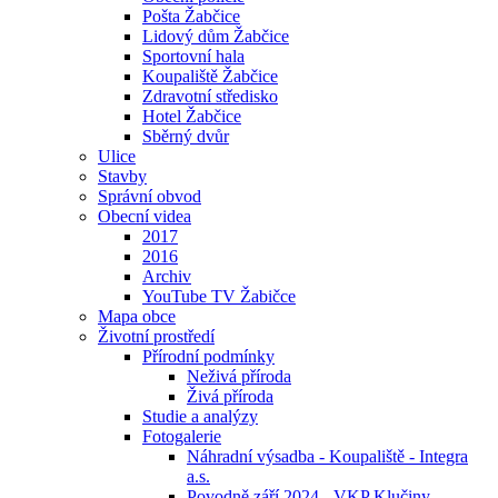
Pošta Žabčice
Lidový dům Žabčice
Sportovní hala
Koupaliště Žabčice
Zdravotní středisko
Hotel Žabčice
Sběrný dvůr
Ulice
Stavby
Správní obvod
Obecní videa
2017
2016
Archiv
YouTube TV Žabičce
Mapa obce
Životní prostředí
Přírodní podmínky
Neživá příroda
Živá příroda
Studie a analýzy
Fotogalerie
Náhradní výsadba - Koupaliště - Integra
a.s.
Povodně září 2024 - VKP Klučiny -