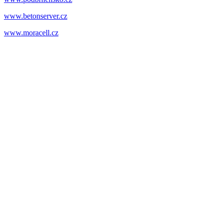
www.betonserver.cz
www.moracell.cz