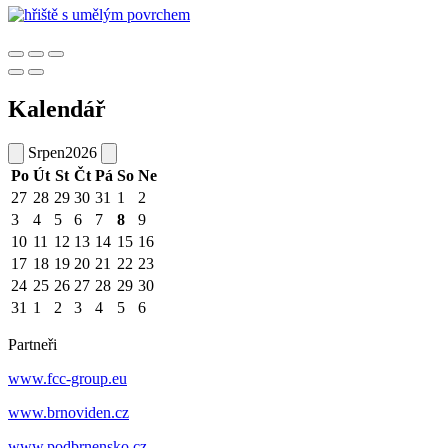
Kalendář
Srpen
2026
Po
Út
St
Čt
Pá
So
Ne
27
28
29
30
31
1
2
3
4
5
6
7
8
9
10
11
12
13
14
15
16
17
18
19
20
21
22
23
24
25
26
27
28
29
30
31
1
2
3
4
5
6
Partneři
www.fcc-group.eu
www.brnoviden.cz
www.podbrnensko.cz