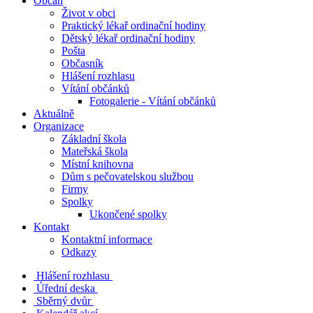
Občan
Život v obci
Praktický lékař ordinační hodiny
Dětský lékař ordinační hodiny
Pošta
Občasník
Hlášení rozhlasu
Vítání občánků
Fotogalerie - Vítání občánků
Aktuálně
Organizace
Základní škola
Mateřská škola
Místní knihovna
Dům s pečovatelskou službou
Firmy
Spolky
Ukončené spolky
Kontakt
Kontaktní informace
Odkazy
Hlášení rozhlasu
Úřední deska
Sběrný dvůr