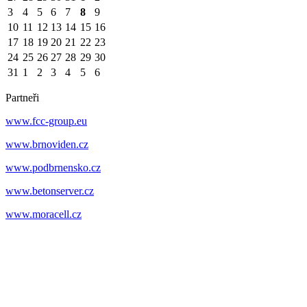
3
4
5
6
7
8
9
10
11
12
13
14
15
16
17
18
19
20
21
22
23
24
25
26
27
28
29
30
31
1
2
3
4
5
6
Partneři
www.fcc-group.eu
www.brnoviden.cz
www.podbrnensko.cz
www.betonserver.cz
www.moracell.cz