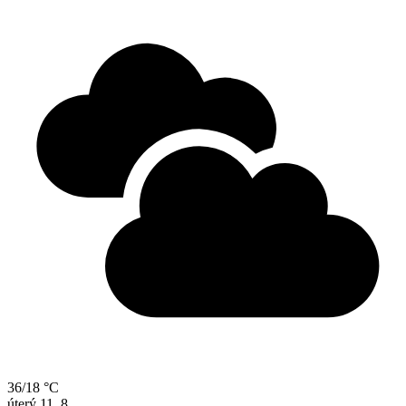
36/18 °C
úterý
11. 8.