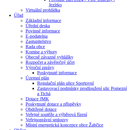
Jezírko
Virtuální prohlídka
Úřad
Základní informace
Úřední deska
Povinné informace
E-podatelna
Zastupitelstvo
Rada obce
Komise a výbory
Obecně závazné vyhlášky
Rozpočet a závěrečný účet
Výroční zprávy
Poskytnuté informace
Územní plán
Regulační plán ulice Sportovní
Zastavovací podmínky prodloužení ulic Pomezní
a Tichá
Dotace JMK
Poskytnuté dotace a příspěvky
Obdržené dotace
Veřejné soutěže a výběrová řízení
Veřejnoprávní smlouvy
Místní energetická koncepce obce Žabčice