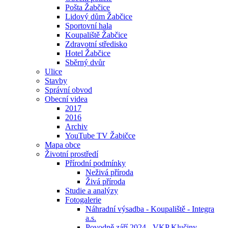
Pošta Žabčice
Lidový dům Žabčice
Sportovní hala
Koupaliště Žabčice
Zdravotní středisko
Hotel Žabčice
Sběrný dvůr
Ulice
Stavby
Správní obvod
Obecní videa
2017
2016
Archiv
YouTube TV Žabičce
Mapa obce
Životní prostředí
Přírodní podmínky
Neživá příroda
Živá příroda
Studie a analýzy
Fotogalerie
Náhradní výsadba - Koupaliště - Integra
a.s.
Povodně září 2024 - VKP Klučiny -