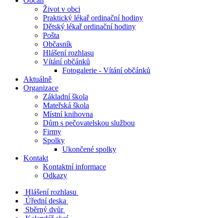
Občan
Život v obci
Praktický lékař ordinační hodiny
Dětský lékař ordinační hodiny
Pošta
Občasník
Hlášení rozhlasu
Vítání občánků
Fotogalerie - Vítání občánků
Aktuálně
Organizace
Základní škola
Mateřská škola
Místní knihovna
Dům s pečovatelskou službou
Firmy
Spolky
Ukončené spolky
Kontakt
Kontaktní informace
Odkazy
Hlášení rozhlasu
Úřední deska
Sběrný dvůr