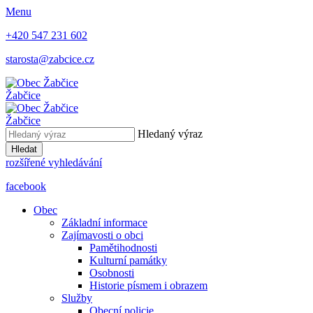
Menu
+420 547 231 602
starosta@zabcice.cz
Žabčice
Žabčice
Hledaný výraz
Hledat
rozšířené vyhledávání
facebook
Obec
Základní informace
Zajímavosti o obci
Pamětihodnosti
Kulturní památky
Osobnosti
Historie písmem i obrazem
Služby
Obecní policie