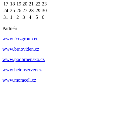
17
18
19
20
21
22
23
24
25
26
27
28
29
30
31
1
2
3
4
5
6
Partneři
www.fcc-group.eu
www.brnoviden.cz
www.podbrnensko.cz
www.betonserver.cz
www.moracell.cz