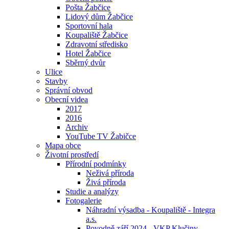
Pošta Žabčice
Lidový dům Žabčice
Sportovní hala
Koupaliště Žabčice
Zdravotní středisko
Hotel Žabčice
Sběrný dvůr
Ulice
Stavby
Správní obvod
Obecní videa
2017
2016
Archiv
YouTube TV Žabičce
Mapa obce
Životní prostředí
Přírodní podmínky
Neživá příroda
Živá příroda
Studie a analýzy
Fotogalerie
Náhradní výsadba - Koupaliště - Integra
a.s.
Povodně září 2024 - VKP Klučiny -