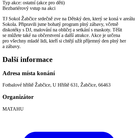
Typ akce: ostatní (akce pro děti)
Bezbariérový vstup na akci
TJ Sokol Žabčice srdečně zve na Dětský den, který se koná v areálu
Sokola. Připravili jsme bohatý program plný zábavy, včetně
diskotéky s DJ, malování na obličej a setkání s maskoty. Těšit
se můžete také na občerstvení a další atrakce. Akce je určena
pro všechny mladé lidi, kteří si chtějí užít příjemný den plný her
a zábavy.
Další informace
Adresa místa konání
Fotbalové hřiště Žabčice, U Hřiště 631, Žabčice, 66463
Organizátor
MATAHU