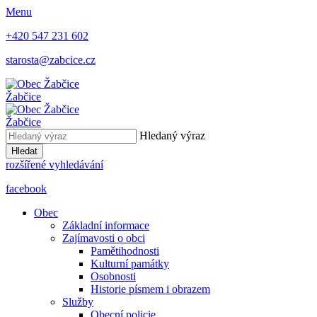
Menu
+420 547 231 602
starosta@zabcice.cz
Žabčice
Žabčice
Hledaný výraz
Hledat
rozšířené vyhledávání
facebook
Obec
Základní informace
Zajímavosti o obci
Pamětihodnosti
Kulturní památky
Osobnosti
Historie písmem i obrazem
Služby
Obecní policie