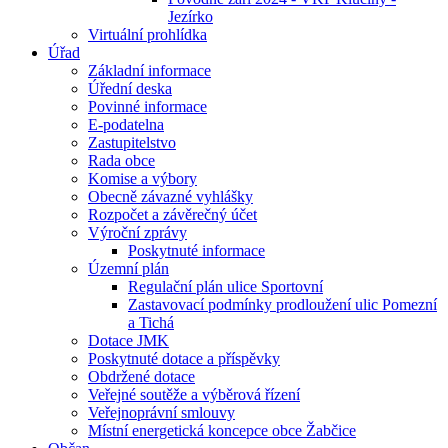
Jezírko
Virtuální prohlídka
Úřad
Základní informace
Úřední deska
Povinné informace
E-podatelna
Zastupitelstvo
Rada obce
Komise a výbory
Obecně závazné vyhlášky
Rozpočet a závěrečný účet
Výroční zprávy
Poskytnuté informace
Územní plán
Regulační plán ulice Sportovní
Zastavovací podmínky prodloužení ulic Pomezní
a Tichá
Dotace JMK
Poskytnuté dotace a příspěvky
Obdržené dotace
Veřejné soutěže a výběrová řízení
Veřejnoprávní smlouvy
Místní energetická koncepce obce Žabčice