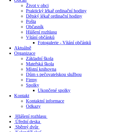
Občan
Život v obci
Praktický lékař ordinační hodiny
Dětský lékař ordinační hodiny
Pošta
Občasník
Hlášení rozhlasu
Vítání občánků
Fotogalerie - Vítání občánků
Aktuálně
Organizace
Základní škola
Mateřská škola
Místní knihovna
Dům s pečovatelskou službou
Firmy
Spolky
Ukončené spolky
Kontakt
Kontaktní informace
Odkazy
Hlášení rozhlasu
Úřední deska
Sběrný dvůr