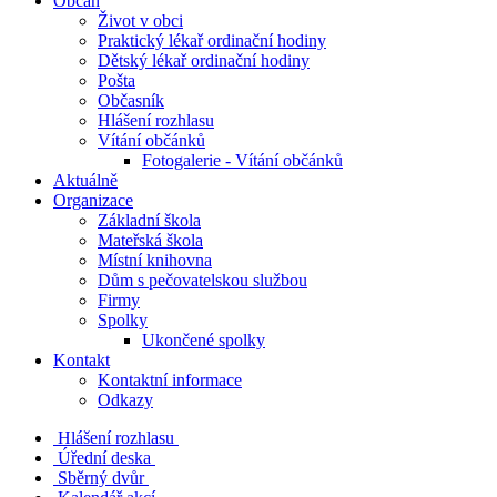
Občan
Život v obci
Praktický lékař ordinační hodiny
Dětský lékař ordinační hodiny
Pošta
Občasník
Hlášení rozhlasu
Vítání občánků
Fotogalerie - Vítání občánků
Aktuálně
Organizace
Základní škola
Mateřská škola
Místní knihovna
Dům s pečovatelskou službou
Firmy
Spolky
Ukončené spolky
Kontakt
Kontaktní informace
Odkazy
Hlášení rozhlasu
Úřední deska
Sběrný dvůr