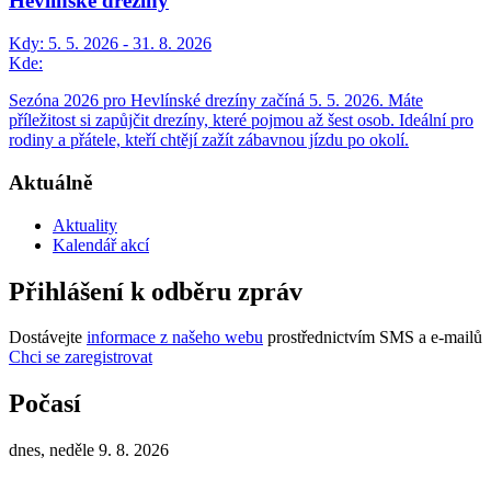
Hevlínské drezíny
Kdy:
5. 5. 2026 - 31. 8. 2026
Kde:
Sezóna 2026 pro Hevlínské drezíny začíná 5. 5. 2026. Máte
příležitost si zapůjčit drezíny, které pojmou až šest osob. Ideální pro
rodiny a přátele, kteří chtějí zažít zábavnou jízdu po okolí.
Aktuálně
Aktuality
Kalendář akcí
Přihlášení k odběru zpráv
Dostávejte
informace z našeho webu
prostřednictvím SMS a e-mailů
Chci se zaregistrovat
Počasí
dnes, neděle 9. 8. 2026