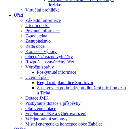
Jezírko
Virtuální prohlídka
Úřad
Základní informace
Úřední deska
Povinné informace
E-podatelna
Zastupitelstvo
Rada obce
Komise a výbory
Obecně závazné vyhlášky
Rozpočet a závěrečný účet
Výroční zprávy
Poskytnuté informace
Územní plán
Regulační plán ulice Sportovní
Zastavovací podmínky prodloužení ulic Pomezní
a Tichá
Dotace JMK
Poskytnuté dotace a příspěvky
Obdržené dotace
Veřejné soutěže a výběrová řízení
Veřejnoprávní smlouvy
Místní energetická koncepce obce Žabčice