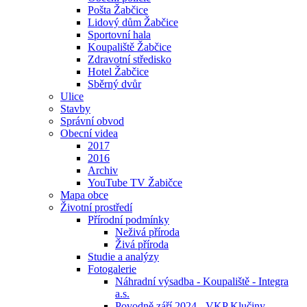
Pošta Žabčice
Lidový dům Žabčice
Sportovní hala
Koupaliště Žabčice
Zdravotní středisko
Hotel Žabčice
Sběrný dvůr
Ulice
Stavby
Správní obvod
Obecní videa
2017
2016
Archiv
YouTube TV Žabičce
Mapa obce
Životní prostředí
Přírodní podmínky
Neživá příroda
Živá příroda
Studie a analýzy
Fotogalerie
Náhradní výsadba - Koupaliště - Integra
a.s.
Povodně září 2024 - VKP Klučiny -