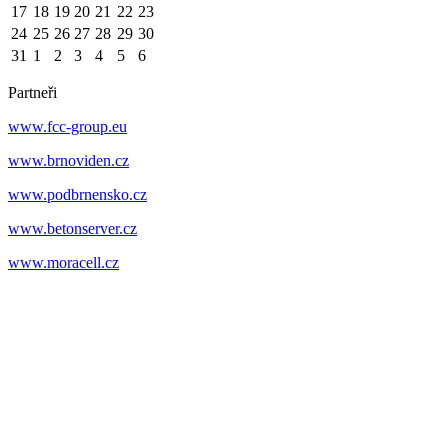
17
18
19
20
21
22
23
24
25
26
27
28
29
30
31
1
2
3
4
5
6
Partneři
www.fcc-group.eu
www.brnoviden.cz
www.podbrnensko.cz
www.betonserver.cz
www.moracell.cz