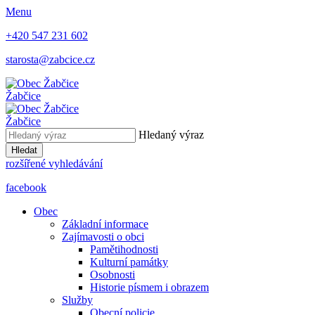
Menu
+420 547 231 602
starosta@zabcice.cz
Žabčice
Žabčice
Hledaný výraz
Hledat
rozšířené vyhledávání
facebook
Obec
Základní informace
Zajímavosti o obci
Pamětihodnosti
Kulturní památky
Osobnosti
Historie písmem i obrazem
Služby
Obecní policie