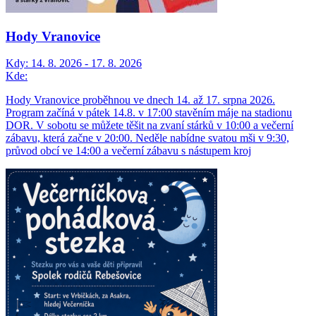
Hody Vranovice
Kdy:
14. 8. 2026 - 17. 8. 2026
Kde:
Hody Vranovice proběhnou ve dnech 14. až 17. srpna 2026.
Program začíná v pátek 14.8. v 17:00 stavěním máje na stadionu
DOR. V sobotu se můžete těšit na zvaní stárků v 10:00 a večerní
zábavu, která začne v 20:00. Neděle nabídne svatou mši v 9:30,
průvod obcí ve 14:00 a večerní zábavu s nástupem kroj