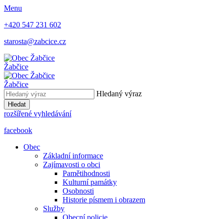
Menu
+420 547 231 602
starosta@zabcice.cz
Žabčice
Žabčice
Hledaný výraz
Hledat
rozšířené vyhledávání
facebook
Obec
Základní informace
Zajímavosti o obci
Pamětihodnosti
Kulturní památky
Osobnosti
Historie písmem i obrazem
Služby
Obecní policie