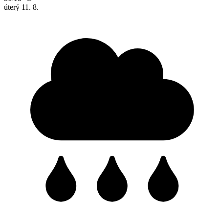
úterý
11. 8.