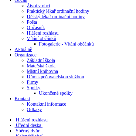
Občan
Život v obci
Praktický lékař ordinační hodiny
Dětský lékař ordinační hodiny
Pošta
Občasník
Hlášení rozhlasu
Vítání občánků
Fotogalerie - Vítání občánků
Aktuálně
Organizace
Základní škola
Mateřská škola
Místní knihovna
Dům s pečovatelskou službou
Firmy
Spolky
Ukončené spolky
Kontakt
Kontaktní informace
Odkazy
Hlášení rozhlasu
Úřední deska
Sběrný dvůr