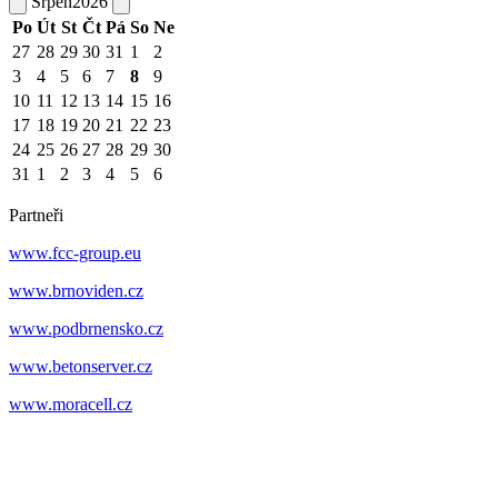
Srpen
2026
Po
Út
St
Čt
Pá
So
Ne
27
28
29
30
31
1
2
3
4
5
6
7
8
9
10
11
12
13
14
15
16
17
18
19
20
21
22
23
24
25
26
27
28
29
30
31
1
2
3
4
5
6
Partneři
www.fcc-group.eu
www.brnoviden.cz
www.podbrnensko.cz
www.betonserver.cz
www.moracell.cz