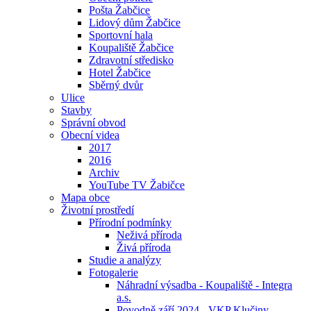
Pošta Žabčice
Lidový dům Žabčice
Sportovní hala
Koupaliště Žabčice
Zdravotní středisko
Hotel Žabčice
Sběrný dvůr
Ulice
Stavby
Správní obvod
Obecní videa
2017
2016
Archiv
YouTube TV Žabičce
Mapa obce
Životní prostředí
Přírodní podmínky
Neživá příroda
Živá příroda
Studie a analýzy
Fotogalerie
Náhradní výsadba - Koupaliště - Integra
a.s.
Povodně září 2024 - VKP Klučiny -