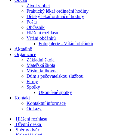
Občan
Život v obci
Praktický lékař ordinační hodiny
Dětský lékař ordinační hodiny
Pošta
Občasník
Hlášení rozhlasu
Vítání občánků
Fotogalerie - Vítání občánků
Aktuálně
Organizace
Základní škola
Mateřská škola
Místní knihovna
Dům s pečovatelskou službou
Firmy
Spolky
Ukončené spolky
Kontakt
Kontaktní informace
Odkazy
Hlášení rozhlasu
Úřední deska
Sběrný dvůr