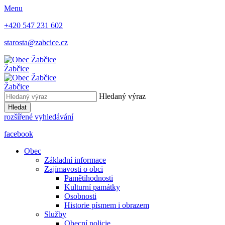
Menu
+420 547 231 602
starosta@zabcice.cz
Žabčice
Žabčice
Hledaný výraz
Hledat
rozšířené vyhledávání
facebook
Obec
Základní informace
Zajímavosti o obci
Pamětihodnosti
Kulturní památky
Osobnosti
Historie písmem i obrazem
Služby
Obecní policie