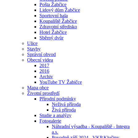
Pošta Žabčice
Lidový dům Žabčice
Sportovní hala
Koupaliště Žabčice
Zdravotní středisko
Hotel Žabčice
Sběrný dvůr
Ulice
Stavby
Správní obvod
Obecní videa
2017
2016
Archiv
YouTube TV Žabičce
Mapa obce
Životní prostředí
Přírodní podmínky
Neživá příroda
Živá příroda
Studie a analýzy
Fotogalerie
Náhradní výsadba - Koupaliště - Integra
a.s.
Povodně září 2024 - VKP Klučiny -