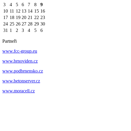
3
4
5
6
7
8
9
10
11
12
13
14
15
16
17
18
19
20
21
22
23
24
25
26
27
28
29
30
31
1
2
3
4
5
6
Partneři
www.fcc-group.eu
www.brnoviden.cz
www.podbrnensko.cz
www.betonserver.cz
www.moracell.cz