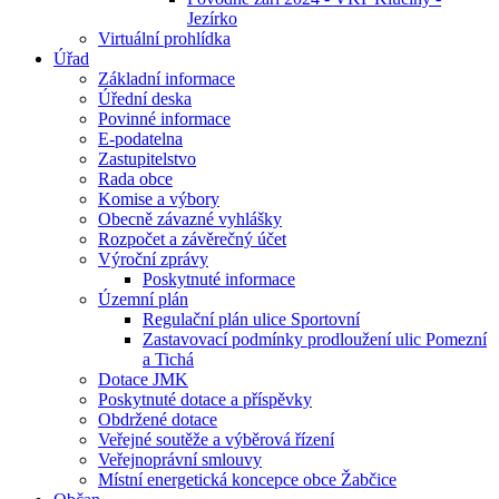
Jezírko
Virtuální prohlídka
Úřad
Základní informace
Úřední deska
Povinné informace
E-podatelna
Zastupitelstvo
Rada obce
Komise a výbory
Obecně závazné vyhlášky
Rozpočet a závěrečný účet
Výroční zprávy
Poskytnuté informace
Územní plán
Regulační plán ulice Sportovní
Zastavovací podmínky prodloužení ulic Pomezní
a Tichá
Dotace JMK
Poskytnuté dotace a příspěvky
Obdržené dotace
Veřejné soutěže a výběrová řízení
Veřejnoprávní smlouvy
Místní energetická koncepce obce Žabčice